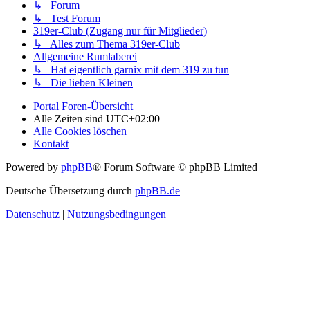
↳ Forum
↳ Test Forum
319er-Club (Zugang nur für Mitglieder)
↳ Alles zum Thema 319er-Club
Allgemeine Rumlaberei
↳ Hat eigentlich garnix mit dem 319 zu tun
↳ Die lieben Kleinen
Portal
Foren-Übersicht
Alle Zeiten sind
UTC+02:00
Alle Cookies löschen
Kontakt
Powered by
phpBB
® Forum Software © phpBB Limited
Deutsche Übersetzung durch
phpBB.de
Datenschutz
|
Nutzungsbedingungen