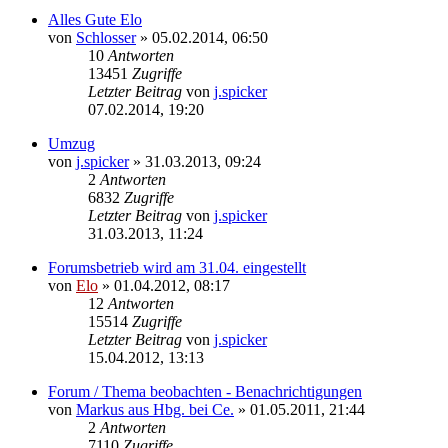
Alles Gute Elo
von
Schlosser
»
05.02.2014, 06:50
10
Antworten
13451
Zugriffe
Letzter Beitrag
von
j.spicker
07.02.2014, 19:20
Umzug
von
j.spicker
»
31.03.2013, 09:24
2
Antworten
6832
Zugriffe
Letzter Beitrag
von
j.spicker
31.03.2013, 11:24
Forumsbetrieb wird am 31.04. eingestellt
von
Elo
»
01.04.2012, 08:17
12
Antworten
15514
Zugriffe
Letzter Beitrag
von
j.spicker
15.04.2012, 13:13
Forum / Thema beobachten - Benachrichtigungen
von
Markus aus Hbg. bei Ce.
»
01.05.2011, 21:44
2
Antworten
7110
Zugriffe