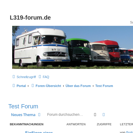
L319-forum.de
Schnellzugriff
FAQ
Portal
Foren-Übersicht
Über das Forum
Test Forum
Test Forum
Suche
Erweiterte Suc
Neues Thema
BEKANNTMACHUNGEN
ANTWORTEN
ZUGRIFFE
LETZTER
Einfügen eines
von
Bod