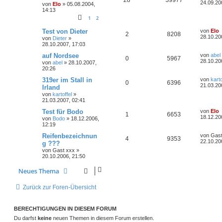
24.09.20
von
Elo
»
05.08.2004,
14:13
1
2
Test von Dieter
von
Elo
2
8208
28.10.20
von
Dieter
»
28.10.2007, 17:03
auf Nordsee
von
abel
0
5967
28.10.20
von
abel
»
28.10.2007,
20:26
319er im Stall in
von
karto
0
6396
21.03.20
Irland
von
kartoffel
»
21.03.2007, 02:41
Test für Bodo
von
Elo
1
6653
18.12.20
von
Bodo
»
18.12.2006,
12:19
Reifenbezeichnun
von
Gast
4
9353
22.10.20
g ???
von
Gast xxx
»
20.10.2006, 21:50
Neues Thema
Zurück zur Foren-Übersicht
BERECHTIGUNGEN IN DIESEM FORUM
Du darfst
keine
neuen Themen in diesem Forum erstellen.