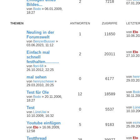
2
7218
07.01.20
Bildes...
von
Bodo
»
06.01.2009,
18:27
THEMEN
ANTWORTEN
ZUGRIFFE
LETZTER
Neuling in der
von
Elo
1
11650
10.06.20
Forumswelt
von
BenzerBusser
»
03.06.2023, 11:12
Einfach mal
von
Elo
2
20311
27.10.20
schnell
festhalten...........
von
flori-68
»
26.10.2012, 22:25
mal sehen
von
hen
0
6177
29.03.20
von
henryschewe
»
29.03.2010, 20:25
Test für Ole
von
Bod
12
18589
30.11.20
von
Bodo
»
20.11.2006,
18:27
Test
von
Lün
0
5537
10.10.20
von
LüneUwi
»
10.10.2009, 16:32
Youtube einfügen
von
esme
5
9183
25.09.20
von
Elo
»
16.06.2009,
12:58
Testthread
von
Elo
28
39977