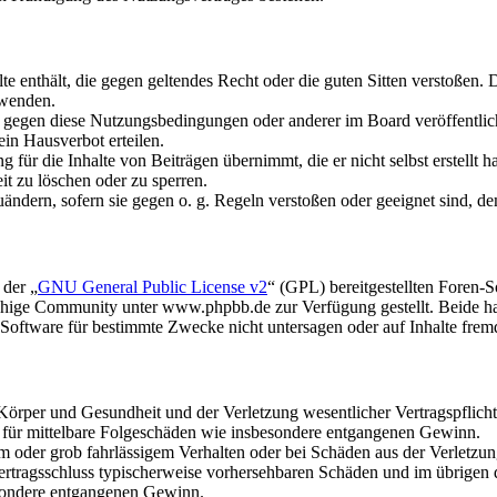
alte enthält, die gegen geltendes Recht oder die guten Sitten verstoßen. 
rwenden.
n gegen diese Nutzungsbedingungen oder anderer im Board veröffentli
in Hausverbot erteilen.
für die Inhalte von Beiträgen übernimmt, die er nicht selbst erstellt 
it zu löschen oder zu sperren.
uändern, sofern sie gegen o. g. Regeln verstoßen oder geeignet sind, 
 der „
GNU General Public License v2
“ (GPL) bereitgestellten Foren
hige Community unter www.phpbb.de zur Verfügung gestellt. Beide hab
oftware für bestimmte Zwecke nicht untersagen oder auf Inhalte frem
rper und Gesundheit und der Verletzung wesentlicher Vertragspflichten
ch für mittelbare Folgeschäden wie insbesondere entgangenen Gewinn.
em oder grob fahrlässigem Verhalten oder bei Schäden aus der Verletz
i Vertragsschluss typischerweise vorhersehbaren Schäden und im übrigen
besondere entgangenen Gewinn.