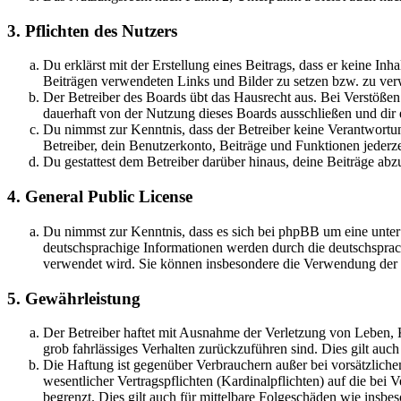
3. Pflichten des Nutzers
Du erklärst mit der Erstellung eines Beitrags, dass er keine Inh
Beiträgen verwendeten Links und Bilder zu setzen bzw. zu ve
Der Betreiber des Boards übt das Hausrecht aus. Bei Verstöße
dauerhaft von der Nutzung dieses Boards ausschließen und dir e
Du nimmst zur Kenntnis, dass der Betreiber keine Verantwortung 
Betreiber, dein Benutzerkonto, Beiträge und Funktionen jederze
Du gestattest dem Betreiber darüber hinaus, deine Beiträge abz
4. General Public License
Du nimmst zur Kenntnis, dass es sich bei phpBB um eine unter
deutschsprachige Informationen werden durch die deutschsprac
verwendet wird. Sie können insbesondere die Verwendung der S
5. Gewährleistung
Der Betreiber haftet mit Ausnahme der Verletzung von Leben, Kö
grob fahrlässiges Verhalten zurückzuführen sind. Dies gilt au
Die Haftung ist gegenüber Verbrauchern außer bei vorsätzlich
wesentlicher Vertragspflichten (Kardinalpflichten) auf die be
begrenzt. Dies gilt auch für mittelbare Folgeschäden wie ins