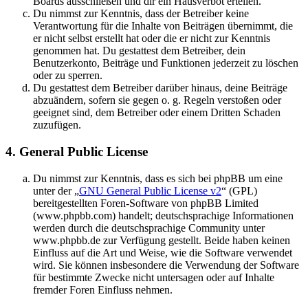
Boards ausschließen und dir ein Hausverbot erteilen.
Du nimmst zur Kenntnis, dass der Betreiber keine
Verantwortung für die Inhalte von Beiträgen übernimmt, die
er nicht selbst erstellt hat oder die er nicht zur Kenntnis
genommen hat. Du gestattest dem Betreiber, dein
Benutzerkonto, Beiträge und Funktionen jederzeit zu löschen
oder zu sperren.
Du gestattest dem Betreiber darüber hinaus, deine Beiträge
abzuändern, sofern sie gegen o. g. Regeln verstoßen oder
geeignet sind, dem Betreiber oder einem Dritten Schaden
zuzufügen.
4. General Public License
Du nimmst zur Kenntnis, dass es sich bei phpBB um eine
unter der „
GNU General Public License v2
“ (GPL)
bereitgestellten Foren-Software von phpBB Limited
(www.phpbb.com) handelt; deutschsprachige Informationen
werden durch die deutschsprachige Community unter
www.phpbb.de zur Verfügung gestellt. Beide haben keinen
Einfluss auf die Art und Weise, wie die Software verwendet
wird. Sie können insbesondere die Verwendung der Software
für bestimmte Zwecke nicht untersagen oder auf Inhalte
fremder Foren Einfluss nehmen.