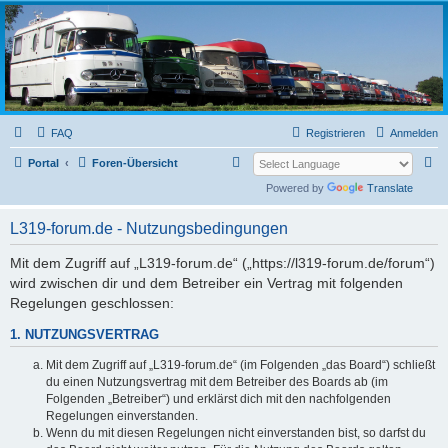
L319-forum.de
FAQ
Registrieren
Anmelden
S
S
Portal
Foren-Übersicht
u
u
Powered by
Translate
c
c
L319-forum.de - Nutzungsbedingungen
h
h
e
e
Mit dem Zugriff auf „L319-forum.de“ („https://l319-forum.de/forum“)
wird zwischen dir und dem Betreiber ein Vertrag mit folgenden
Regelungen geschlossen:
1. NUTZUNGSVERTRAG
Mit dem Zugriff auf „L319-forum.de“ (im Folgenden „das Board“) schließt
du einen Nutzungsvertrag mit dem Betreiber des Boards ab (im
Folgenden „Betreiber“) und erklärst dich mit den nachfolgenden
Regelungen einverstanden.
Wenn du mit diesen Regelungen nicht einverstanden bist, so darfst du