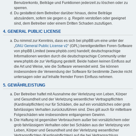
Benutzerkonto, Beiträge und Funktionen jederzeit zu löschen oder zu
sperren.
Du gestattest dem Betreiber darüber hinaus, deine Beiträge
abzuändern, sofern sie gegen o. g. Regeln verstoßen oder geeignet
sind, dem Betreiber oder einem Dritten Schaden zuzufügen.
4. GENERAL PUBLIC LICENSE
Du nimmst zur Kenntnis, dass es sich bei phpBB um eine unter der
„
GNU General Public License v2
“ (GPL) bereitgestellten Foren-Software
von phpBB Limited (www.phpbb.com) handelt; deutschsprachige
Informationen werden durch die deutschsprachige Community unter
www.phpbb.de zur Verfügung gestellt. Beide haben keinen Einfluss auf
die Art und Weise, wie die Software verwendet wird. Sie können
insbesondere die Verwendung der Software für bestimmte Zwecke nicht
untersagen oder auf Inhalte fremder Foren Einfluss nehmen.
5. GEWÄHRLEISTUNG
Der Betreiber haftet mit Ausnahme der Verletzung von Leben, Körper
und Gesundheit und der Verletzung wesentlicher Vertragspflichten
(Kardinalpflichten) nur für Schäden, die auf ein vorsätzliches oder grob
fahrlässiges Verhalten zurückzuführen sind. Dies gilt auch für mittelbare
Folgeschäden wie insbesondere entgangenen Gewinn.
Die Haftung ist gegenüber Verbrauchern außer bei vorsätzlichem oder
grob fahrlässigem Verhalten oder bei Schäden aus der Verletzung von
Leben, Körper und Gesundheit und der Verletzung wesentlicher
Vertragspflichten (Kardinalpflichten) auf die bei Vertragsschluss