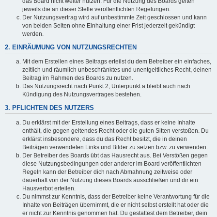
das Board nicht weiter nutzen. Für die Nutzung des Boards gelten
jeweils die an dieser Stelle veröffentlichten Regelungen.
Der Nutzungsvertrag wird auf unbestimmte Zeit geschlossen und kann
von beiden Seiten ohne Einhaltung einer Frist jederzeit gekündigt
werden.
2. EINRÄUMUNG VON NUTZUNGSRECHTEN
Mit dem Erstellen eines Beitrags erteilst du dem Betreiber ein einfaches,
zeitlich und räumlich unbeschränktes und unentgeltliches Recht, deinen
Beitrag im Rahmen des Boards zu nutzen.
Das Nutzungsrecht nach Punkt 2, Unterpunkt a bleibt auch nach
Kündigung des Nutzungsvertrages bestehen.
3. PFLICHTEN DES NUTZERS
Du erklärst mit der Erstellung eines Beitrags, dass er keine Inhalte
enthält, die gegen geltendes Recht oder die guten Sitten verstoßen. Du
erklärst insbesondere, dass du das Recht besitzt, die in deinen
Beiträgen verwendeten Links und Bilder zu setzen bzw. zu verwenden.
Der Betreiber des Boards übt das Hausrecht aus. Bei Verstößen gegen
diese Nutzungsbedingungen oder anderer im Board veröffentlichten
Regeln kann der Betreiber dich nach Abmahnung zeitweise oder
dauerhaft von der Nutzung dieses Boards ausschließen und dir ein
Hausverbot erteilen.
Du nimmst zur Kenntnis, dass der Betreiber keine Verantwortung für die
Inhalte von Beiträgen übernimmt, die er nicht selbst erstellt hat oder die
er nicht zur Kenntnis genommen hat. Du gestattest dem Betreiber, dein