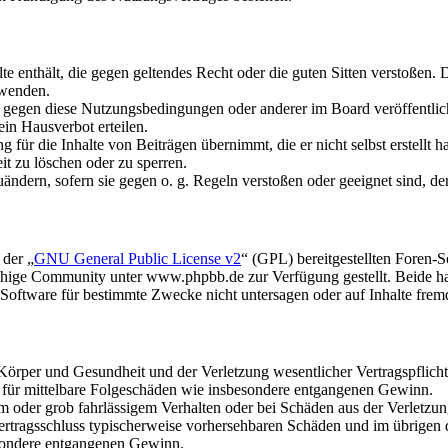
alte enthält, die gegen geltendes Recht oder die guten Sitten verstoßen. 
rwenden.
n gegen diese Nutzungsbedingungen oder anderer im Board veröffentli
in Hausverbot erteilen.
für die Inhalte von Beiträgen übernimmt, die er nicht selbst erstellt 
it zu löschen oder zu sperren.
uändern, sofern sie gegen o. g. Regeln verstoßen oder geeignet sind, 
 der „
GNU General Public License v2
“ (GPL) bereitgestellten Foren
hige Community unter www.phpbb.de zur Verfügung gestellt. Beide hab
oftware für bestimmte Zwecke nicht untersagen oder auf Inhalte frem
rper und Gesundheit und der Verletzung wesentlicher Vertragspflichten
ch für mittelbare Folgeschäden wie insbesondere entgangenen Gewinn.
em oder grob fahrlässigem Verhalten oder bei Schäden aus der Verletz
i Vertragsschluss typischerweise vorhersehbaren Schäden und im übrigen
besondere entgangenen Gewinn.