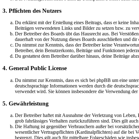
3. Pflichten des Nutzers
Du erklärst mit der Erstellung eines Beitrags, dass er keine Inh
Beiträgen verwendeten Links und Bilder zu setzen bzw. zu ve
Der Betreiber des Boards übt das Hausrecht aus. Bei Verstöße
dauerhaft von der Nutzung dieses Boards ausschließen und dir e
Du nimmst zur Kenntnis, dass der Betreiber keine Verantwortung 
Betreiber, dein Benutzerkonto, Beiträge und Funktionen jederze
Du gestattest dem Betreiber darüber hinaus, deine Beiträge abz
4. General Public License
Du nimmst zur Kenntnis, dass es sich bei phpBB um eine unter
deutschsprachige Informationen werden durch die deutschsprac
verwendet wird. Sie können insbesondere die Verwendung der S
5. Gewährleistung
Der Betreiber haftet mit Ausnahme der Verletzung von Leben, Kö
grob fahrlässiges Verhalten zurückzuführen sind. Dies gilt au
Die Haftung ist gegenüber Verbrauchern außer bei vorsätzlich
wesentlicher Vertragspflichten (Kardinalpflichten) auf die be
begrenzt. Dies gilt auch für mittelbare Folgeschäden wie ins