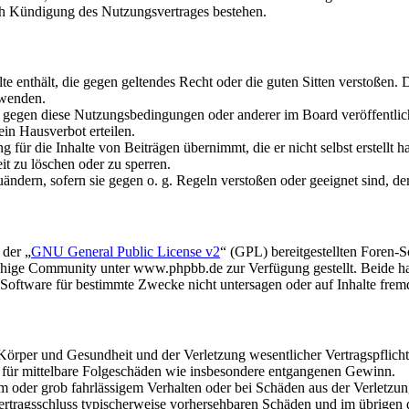
ch Kündigung des Nutzungsvertrages bestehen.
alte enthält, die gegen geltendes Recht oder die guten Sitten verstoßen. 
rwenden.
n gegen diese Nutzungsbedingungen oder anderer im Board veröffentli
in Hausverbot erteilen.
für die Inhalte von Beiträgen übernimmt, die er nicht selbst erstellt 
it zu löschen oder zu sperren.
uändern, sofern sie gegen o. g. Regeln verstoßen oder geeignet sind, 
 der „
GNU General Public License v2
“ (GPL) bereitgestellten Foren
hige Community unter www.phpbb.de zur Verfügung gestellt. Beide hab
oftware für bestimmte Zwecke nicht untersagen oder auf Inhalte frem
rper und Gesundheit und der Verletzung wesentlicher Vertragspflichten
ch für mittelbare Folgeschäden wie insbesondere entgangenen Gewinn.
em oder grob fahrlässigem Verhalten oder bei Schäden aus der Verletz
i Vertragsschluss typischerweise vorhersehbaren Schäden und im übrigen