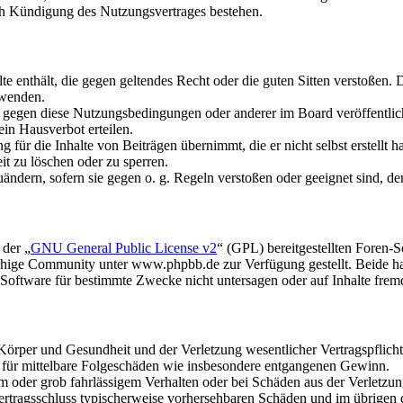
ch Kündigung des Nutzungsvertrages bestehen.
alte enthält, die gegen geltendes Recht oder die guten Sitten verstoßen. 
rwenden.
n gegen diese Nutzungsbedingungen oder anderer im Board veröffentli
in Hausverbot erteilen.
für die Inhalte von Beiträgen übernimmt, die er nicht selbst erstellt 
it zu löschen oder zu sperren.
uändern, sofern sie gegen o. g. Regeln verstoßen oder geeignet sind, 
 der „
GNU General Public License v2
“ (GPL) bereitgestellten Foren
hige Community unter www.phpbb.de zur Verfügung gestellt. Beide hab
oftware für bestimmte Zwecke nicht untersagen oder auf Inhalte frem
rper und Gesundheit und der Verletzung wesentlicher Vertragspflichten
ch für mittelbare Folgeschäden wie insbesondere entgangenen Gewinn.
em oder grob fahrlässigem Verhalten oder bei Schäden aus der Verletz
i Vertragsschluss typischerweise vorhersehbaren Schäden und im übrigen