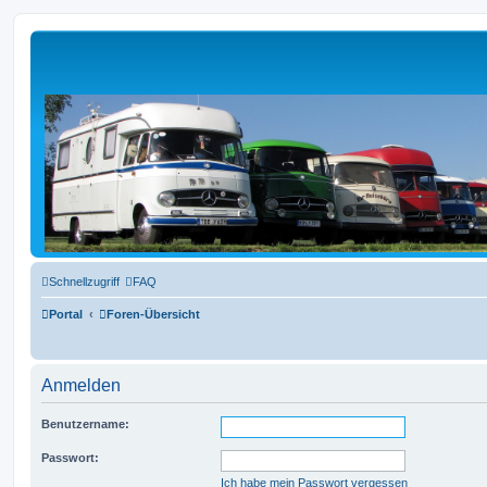
L319-forum.de
Schnellzugriff
FAQ
Portal
Foren-Übersicht
Anmelden
Benutzername:
Passwort:
Ich habe mein Passwort vergessen