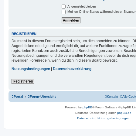
Angemeldet bleiben
Meinen Online-Status während dieser Sitzung
REGISTRIEREN
Du musst in diesem Forum registriert sein, um dich anmelden zu können. Di
Augenblicken erledigt und ermöglicht dir, auf weitere Funktionen zuzugreif
registrierten Benutzern auch zusätzliche Berechtigungen zuweisen. Beachte
Nutzungsbedingungen und die verwandten Regelungen, bevor du dich registr
jeweiligen Forenregeln, wenn du dich in diesem Board bewegst.
Nutzungsbedingungen
|
Datenschutzerklärung
Registrieren
Portal
Foren-Übersicht
Kontakt
Alle Coo
Powered by
phpBB
® Forum Software © phpBB Lim
Deutsche Übersetzung durch
phpBB.de
Datenschutz
|
Nutzungsbedingungen