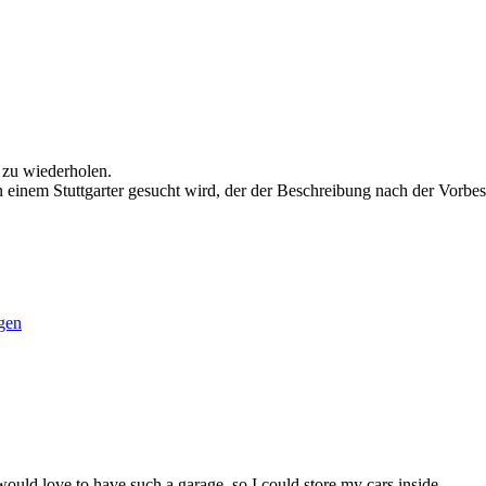
 zu wiederholen.
n einem Stuttgarter gesucht wird, der der Beschreibung nach der Vorb
gen
ould love to have such a garage, so I could store my cars inside.