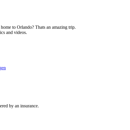
it home to Orlando? Thats an amazing trip.
ics and videos.
gen
vered by an insurance.