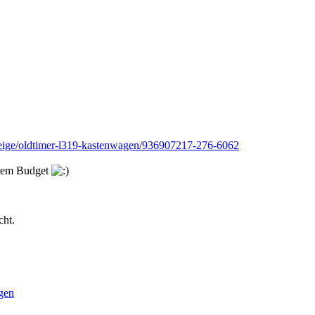
zeige/oldtimer-l319-kastenwagen/936907217-276-6062
eurem Budget
cht.
gen