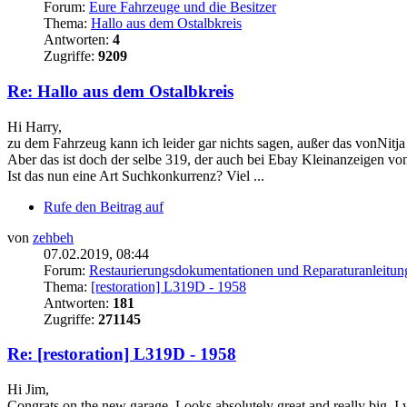
Forum:
Eure Fahrzeuge und die Besitzer
Thema:
Hallo aus dem Ostalbkreis
Antworten:
4
Zugriffe:
9209
Re: Hallo aus dem Ostalbkreis
Hi Harry,
zu dem Fahrzeug kann ich leider gar nichts sagen, außer das vonNitja
Aber das ist doch der selbe 319, der auch bei Ebay Kleinanzeigen vo
Ist das nun eine Art Suchkonkurrenz? Viel ...
Rufe den Beitrag auf
von
zehbeh
07.02.2019, 08:44
Forum:
Restaurierungsdokumentationen und Reparaturanleitun
Thema:
[restoration] L319D - 1958
Antworten:
181
Zugriffe:
271145
Re: [restoration] L319D - 1958
Hi Jim,
Congrats on the new garage. Looks absolutely great and really big. I w