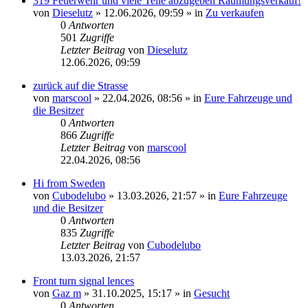
319 Feuerwehr und viele Teile abzugeben Räumungsverkauf!
von
Dieselutz
»
12.06.2026, 09:59
» in
Zu verkaufen
0
Antworten
501
Zugriffe
Letzter Beitrag
von
Dieselutz
12.06.2026, 09:59
zurück auf die Strasse
von
marscool
»
22.04.2026, 08:56
» in
Eure Fahrzeuge und
die Besitzer
0
Antworten
866
Zugriffe
Letzter Beitrag
von
marscool
22.04.2026, 08:56
Hi from Sweden
von
Cubodelubo
»
13.03.2026, 21:57
» in
Eure Fahrzeuge
und die Besitzer
0
Antworten
835
Zugriffe
Letzter Beitrag
von
Cubodelubo
13.03.2026, 21:57
Front turn signal lences
von
Gaz m
»
31.10.2025, 15:17
» in
Gesucht
0
Antworten