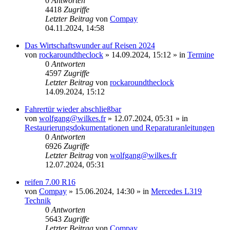
0
Antworten
4418
Zugriffe
Letzter Beitrag
von
Compay
04.11.2024, 14:58
Das Wirtschaftswunder auf Reisen 2024
von
rockaroundtheclock
»
14.09.2024, 15:12
» in
Termine
0
Antworten
4597
Zugriffe
Letzter Beitrag
von
rockaroundtheclock
14.09.2024, 15:12
Fahrertür wieder abschließbar
von
wolfgang@wilkes.fr
»
12.07.2024, 05:31
» in
Restaurierungsdokumentationen und Reparaturanleitungen
0
Antworten
6926
Zugriffe
Letzter Beitrag
von
wolfgang@wilkes.fr
12.07.2024, 05:31
reifen 7.00 R16
von
Compay
»
15.06.2024, 14:30
» in
Mercedes L319
Technik
0
Antworten
5643
Zugriffe
Letzter Beitrag
von
Compay