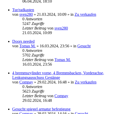
06.04.2024, 18:10
Tur/radkasten
von
sven280
»
21.03.2024, 10:09
» in
Zu verkaufen
0
Antworten
5247
Zugriffe
Letzter Beitrag
von
sven280
21.03.2024, 10:09
Doors needed
von
Tomas M.
»
16.03.2024, 23:56
» in
Gesucht
0
Antworten
5702
Zugriffe
Letzter Beitrag
von
Tomas M.
16.03.2024, 23:56
4 bremmszylinder vorne, 4 Bremmsbacken, Vorderachse,
Lenkungsausschuss Gestänge
von
Compay
»
29.02.2024, 16:48
» in
Zu verkaufen
0
Antworten
5623
Zugriffe
Letzter Beitrag
von
Compay
29.02.2024, 16:48
Gesucht spiegel armatur befestigung
von
Compay
»
29.02.2024, 14:16
» in
Gesucht