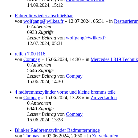
14.09.2024, 15:12
Fahrertür wieder abschließbar
von
wolfgang@wilkes.fr
»
12.07.2024, 05:31
» in
Restaurieru
0
Antworten
6933
Zugriffe
Letzter Beitrag
von
wolfgang@wilkes.fr
12.07.2024, 05:31
reifen 7.00 R16
von
Compay
»
15.06.2024, 14:30
» in
Mercedes L319 Technik
0
Antworten
5646
Zugriffe
Letzter Beitrag
von
Compay
15.06.2024, 14:30
4 radbremmszylinder vorne und kleine bremms teile
von
Compay
»
15.06.2024, 13:28
» in
Zu verkaufen
0
Antworten
6940
Zugriffe
Letzter Beitrag
von
Compay
15.06.2024, 13:28
Blinker Radbremszylinder Radmutternringe
von
Thomas_
»
02.06.2024, 20:50
» in
Zu verkaufen