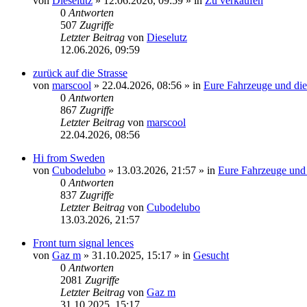
von
Dieselutz
»
12.06.2026, 09:59
» in
Zu verkaufen
0
Antworten
507
Zugriffe
Letzter Beitrag
von
Dieselutz
12.06.2026, 09:59
zurück auf die Strasse
von
marscool
»
22.04.2026, 08:56
» in
Eure Fahrzeuge und die
0
Antworten
867
Zugriffe
Letzter Beitrag
von
marscool
22.04.2026, 08:56
Hi from Sweden
von
Cubodelubo
»
13.03.2026, 21:57
» in
Eure Fahrzeuge und 
0
Antworten
837
Zugriffe
Letzter Beitrag
von
Cubodelubo
13.03.2026, 21:57
Front turn signal lences
von
Gaz m
»
31.10.2025, 15:17
» in
Gesucht
0
Antworten
2081
Zugriffe
Letzter Beitrag
von
Gaz m
31.10.2025, 15:17