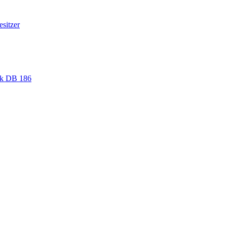
sitzer
ack DB 186