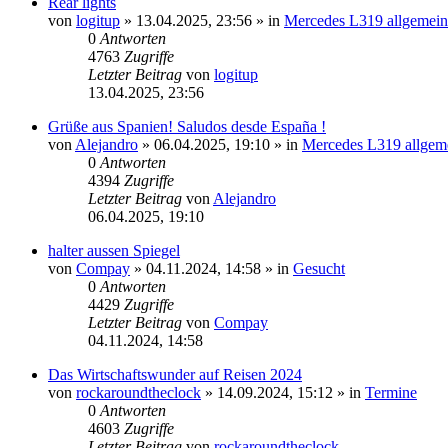
Rear lights
von
logitup
»
13.04.2025, 23:56
» in
Mercedes L319 allgemein
0
Antworten
4763
Zugriffe
Letzter Beitrag
von
logitup
13.04.2025, 23:56
Grüße aus Spanien! Saludos desde España !
von
Alejandro
»
06.04.2025, 19:10
» in
Mercedes L319 allgem
0
Antworten
4394
Zugriffe
Letzter Beitrag
von
Alejandro
06.04.2025, 19:10
halter aussen Spiegel
von
Compay
»
04.11.2024, 14:58
» in
Gesucht
0
Antworten
4429
Zugriffe
Letzter Beitrag
von
Compay
04.11.2024, 14:58
Das Wirtschaftswunder auf Reisen 2024
von
rockaroundtheclock
»
14.09.2024, 15:12
» in
Termine
0
Antworten
4603
Zugriffe
Letzter Beitrag
von
rockaroundtheclock