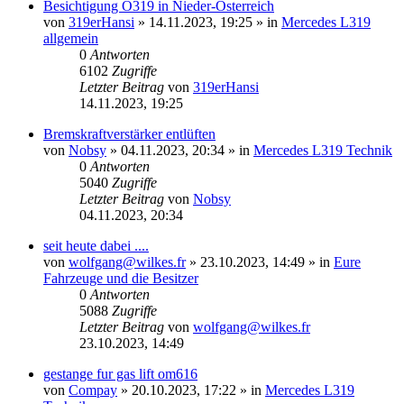
Besichtigung O319 in Nieder-Österreich
von
319erHansi
»
14.11.2023, 19:25
» in
Mercedes L319
allgemein
0
Antworten
6102
Zugriffe
Letzter Beitrag
von
319erHansi
14.11.2023, 19:25
Bremskraftverstärker entlüften
von
Nobsy
»
04.11.2023, 20:34
» in
Mercedes L319 Technik
0
Antworten
5040
Zugriffe
Letzter Beitrag
von
Nobsy
04.11.2023, 20:34
seit heute dabei ....
von
wolfgang@wilkes.fr
»
23.10.2023, 14:49
» in
Eure
Fahrzeuge und die Besitzer
0
Antworten
5088
Zugriffe
Letzter Beitrag
von
wolfgang@wilkes.fr
23.10.2023, 14:49
gestange fur gas lift om616
von
Compay
»
20.10.2023, 17:22
» in
Mercedes L319