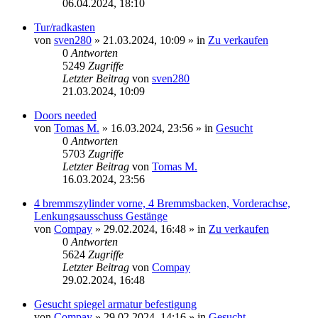
06.04.2024, 18:10
Tur/radkasten
von
sven280
»
21.03.2024, 10:09
» in
Zu verkaufen
0
Antworten
5249
Zugriffe
Letzter Beitrag
von
sven280
21.03.2024, 10:09
Doors needed
von
Tomas M.
»
16.03.2024, 23:56
» in
Gesucht
0
Antworten
5703
Zugriffe
Letzter Beitrag
von
Tomas M.
16.03.2024, 23:56
4 bremmszylinder vorne, 4 Bremmsbacken, Vorderachse,
Lenkungsausschuss Gestänge
von
Compay
»
29.02.2024, 16:48
» in
Zu verkaufen
0
Antworten
5624
Zugriffe
Letzter Beitrag
von
Compay
29.02.2024, 16:48
Gesucht spiegel armatur befestigung
von
Compay
»
29.02.2024, 14:16
» in
Gesucht