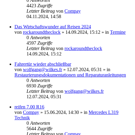
0
Antworten
4423
Zugriffe
Letzter Beitrag
von
Compay
04.11.2024, 14:58
Das Wirtschaftswunder auf Reisen 2024
von
rockaroundtheclock
»
14.09.2024, 15:12
» in
Termine
0
Antworten
4597
Zugriffe
Letzter Beitrag
von
rockaroundtheclock
14.09.2024, 15:12
Fahrertür wieder abschließbar
von
wolfgang@wilkes.fr
»
12.07.2024, 05:31
» in
Restaurierungsdokumentationen und Reparaturanleitungen
0
Antworten
6930
Zugriffe
Letzter Beitrag
von
wolfgang@wilkes.fr
12.07.2024, 05:31
reifen 7.00 R16
von
Compay
»
15.06.2024, 14:30
» in
Mercedes L319
Technik
0
Antworten
5644
Zugriffe
Letzter Beitrag
von
Compay