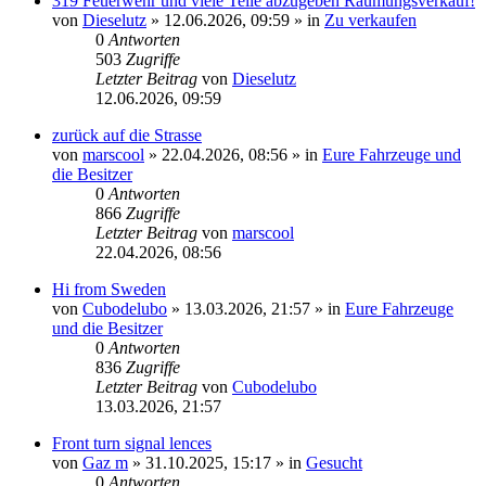
319 Feuerwehr und viele Teile abzugeben Räumungsverkauf!
von
Dieselutz
»
12.06.2026, 09:59
» in
Zu verkaufen
0
Antworten
503
Zugriffe
Letzter Beitrag
von
Dieselutz
12.06.2026, 09:59
zurück auf die Strasse
von
marscool
»
22.04.2026, 08:56
» in
Eure Fahrzeuge und
die Besitzer
0
Antworten
866
Zugriffe
Letzter Beitrag
von
marscool
22.04.2026, 08:56
Hi from Sweden
von
Cubodelubo
»
13.03.2026, 21:57
» in
Eure Fahrzeuge
und die Besitzer
0
Antworten
836
Zugriffe
Letzter Beitrag
von
Cubodelubo
13.03.2026, 21:57
Front turn signal lences
von
Gaz m
»
31.10.2025, 15:17
» in
Gesucht
0
Antworten