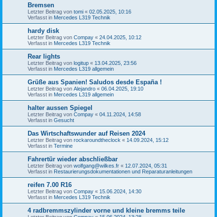
Bremsen
Letzter Beitrag von
tomi
«
02.05.2025, 10:16
Verfasst in
Mercedes L319 Technik
hardy disk
Letzter Beitrag von
Compay
«
24.04.2025, 10:12
Verfasst in
Mercedes L319 Technik
Rear lights
Letzter Beitrag von
logitup
«
13.04.2025, 23:56
Verfasst in
Mercedes L319 allgemein
Grüße aus Spanien! Saludos desde España !
Letzter Beitrag von
Alejandro
«
06.04.2025, 19:10
Verfasst in
Mercedes L319 allgemein
halter aussen Spiegel
Letzter Beitrag von
Compay
«
04.11.2024, 14:58
Verfasst in
Gesucht
Das Wirtschaftswunder auf Reisen 2024
Letzter Beitrag von
rockaroundtheclock
«
14.09.2024, 15:12
Verfasst in
Termine
Fahrertür wieder abschließbar
Letzter Beitrag von
wolfgang@wilkes.fr
«
12.07.2024, 05:31
Verfasst in
Restaurierungsdokumentationen und Reparaturanleitungen
reifen 7.00 R16
Letzter Beitrag von
Compay
«
15.06.2024, 14:30
Verfasst in
Mercedes L319 Technik
4 radbremmszylinder vorne und kleine bremms teile
Letzter Beitrag von
Compay
«
15.06.2024, 13:28