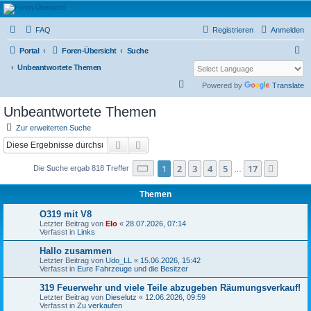
L319-forum.de
FAQ
Registrieren
Anmelden
S
Portal
Foren-Übersicht
Suche
u
Unbeantwortete Themen
c
S
Powered by
Translate
h
u
Unbeantwortete Themen
e
c
Zur erweiterten Suche
h
Suche
Erweiterte Suche
e
Seite
1
von
17
1
2
3
4
5
17
Nächst
Die Suche ergab 818 Treffer
…
Themen
O319 mit V8
Letzter Beitrag von
Elo
«
28.07.2026, 07:14
Verfasst in
Links
Hallo zusammen
Letzter Beitrag von
Udo_LL
«
15.06.2026, 15:42
Verfasst in
Eure Fahrzeuge und die Besitzer
319 Feuerwehr und viele Teile abzugeben Räumungsverkauf!
Letzter Beitrag von
Dieselutz
«
12.06.2026, 09:59
Verfasst in
Zu verkaufen