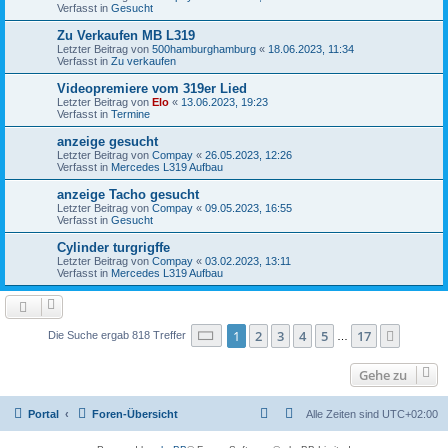
Verfasst in
Gesucht
Zu Verkaufen MB L319
Letzter Beitrag von
500hamburghamburg
«
18.06.2023, 11:34
Verfasst in
Zu verkaufen
Videopremiere vom 319er Lied
Letzter Beitrag von
Elo
«
13.06.2023, 19:23
Verfasst in
Termine
anzeige gesucht
Letzter Beitrag von
Compay
«
26.05.2023, 12:26
Verfasst in
Mercedes L319 Aufbau
anzeige Tacho gesucht
Letzter Beitrag von
Compay
«
09.05.2023, 16:55
Verfasst in
Gesucht
Cylinder turgrigffe
Letzter Beitrag von
Compay
«
03.02.2023, 13:11
Verfasst in
Mercedes L319 Aufbau
Seite
1
von
17
1
2
3
4
5
17
Nächst
Die Suche ergab 818 Treffer
…
Gehe zu
Portal
Foren-Übersicht
Alle Zeiten sind
UTC+02:00