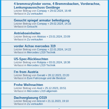
4 bremmszylinder vorne, 4 Bremmsbacken, Vorderachse,
Lenkungsausschuss Gestänge
Letzter Beitrag von
Compay
«
29.02.2024, 16:48
Verfasst in
Zu verkaufen
Gesucht spiegel armatur befestigung
Letzter Beitrag von
Compay
«
29.02.2024, 14:16
Verfasst in
Gesucht
Antriebseinheiten
Letzter Beitrag von
Aloisius
«
23.01.2024, 23:09
Verfasst in
Zu verkaufen
vorder Achse mercedes 319
Letzter Beitrag von
Compay
«
22.01.2024, 14:22
Verfasst in
Mercedes L319 Technik
US-Spec-Rückleuchten
Letzter Beitrag von
Robjota
«
03.01.2024, 18:38
Verfasst in
Mercedes L319 Technik
I'm from Austria
Letzter Beitrag von
Gerald
«
28.12.2023, 23:20
Verfasst in
Eure Fahrzeuge und die Besitzer
Frohe Weihnachten
Letzter Beitrag von
Axel
«
25.12.2023, 20:51
Verfasst in
Mercedes L319 allgemein
Dachverglasung O319
Letzter Beitrag von
brizzel
«
21.11.2023, 19:10
Verfasst in
Zu verkaufen