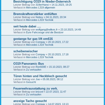
Besichtigung O319 in Nieder-Österreich
Letzter Beitrag von
319erHansi
«
14.11.2023, 19:25
Verfasst in
Mercedes L319 allgemein
Bremskraftverstärker entlüften
Letzter Beitrag von
Nobsy
«
04.11.2023, 20:34
Verfasst in
Mercedes L319 Technik
seit heute dabei ....
Letzter Beitrag von
wolfgang@wilkes.fr
«
23.10.2023, 14:49
Verfasst in
Eure Fahrzeuge und die Besitzer
gestange fur gas lift om616
Letzter Beitrag von
Compay
«
20.10.2023, 17:22
Verfasst in
Mercedes L319 Technik
scheibenwischer
Letzter Beitrag von
Compay
«
20.10.2023, 17:18
Verfasst in
Mercedes L319 Technik
O319 Panoramic Bus
Letzter Beitrag von
Ron500E
«
15.10.2023, 08:27
Verfasst in
Zu verkaufen
Türen hinten und Heckblech gesucht
Letzter Beitrag von
Joe
«
05.08.2023, 08:12
Verfasst in
Gesucht
Feuerwehrausstattung zu verk.
Letzter Beitrag von
brizzel
«
22.07.2023, 11:47
Verfasst in
Zu verkaufen
anzeige Tacho gesucht
Letzter Beitrag von
Compay
«
14.07.2023, 13:13