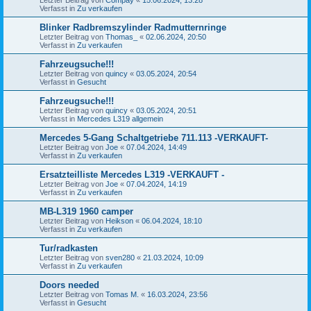
Verfasst in
Zu verkaufen
Blinker Radbremszylinder Radmutternringe
Letzter Beitrag von
Thomas_
«
02.06.2024, 20:50
Verfasst in
Zu verkaufen
Fahrzeugsuche!!!
Letzter Beitrag von
quincy
«
03.05.2024, 20:54
Verfasst in
Gesucht
Fahrzeugsuche!!!
Letzter Beitrag von
quincy
«
03.05.2024, 20:51
Verfasst in
Mercedes L319 allgemein
Mercedes 5-Gang Schaltgetriebe 711.113 -VERKAUFT-
Letzter Beitrag von
Joe
«
07.04.2024, 14:49
Verfasst in
Zu verkaufen
Ersatzteilliste Mercedes L319 -VERKAUFT -
Letzter Beitrag von
Joe
«
07.04.2024, 14:19
Verfasst in
Zu verkaufen
MB-L319 1960 camper
Letzter Beitrag von
Heikson
«
06.04.2024, 18:10
Verfasst in
Zu verkaufen
Tur/radkasten
Letzter Beitrag von
sven280
«
21.03.2024, 10:09
Verfasst in
Zu verkaufen
Doors needed
Letzter Beitrag von
Tomas M.
«
16.03.2024, 23:56
Verfasst in
Gesucht