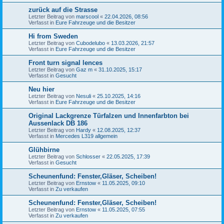
zurück auf die Strasse
Letzter Beitrag von
marscool
«
22.04.2026, 08:56
Verfasst in
Eure Fahrzeuge und die Besitzer
Hi from Sweden
Letzter Beitrag von
Cubodelubo
«
13.03.2026, 21:57
Verfasst in
Eure Fahrzeuge und die Besitzer
Front turn signal lences
Letzter Beitrag von
Gaz m
«
31.10.2025, 15:17
Verfasst in
Gesucht
Neu hier
Letzter Beitrag von
Nesuli
«
25.10.2025, 14:16
Verfasst in
Eure Fahrzeuge und die Besitzer
Original Lackgrenze Türfalzen und Innenfarbton bei
Aussenlack DB 186
Letzter Beitrag von
Hardy
«
12.08.2025, 12:37
Verfasst in
Mercedes L319 allgemein
Glühbirne
Letzter Beitrag von
Schlosser
«
22.05.2025, 17:39
Verfasst in
Gesucht
Scheunenfund: Fenster,Gläser, Scheiben!
Letzter Beitrag von
Ernstow
«
11.05.2025, 09:10
Verfasst in
Zu verkaufen
Scheunenfund: Fenster,Gläser, Scheiben!
Letzter Beitrag von
Ernstow
«
11.05.2025, 07:55
Verfasst in
Zu verkaufen