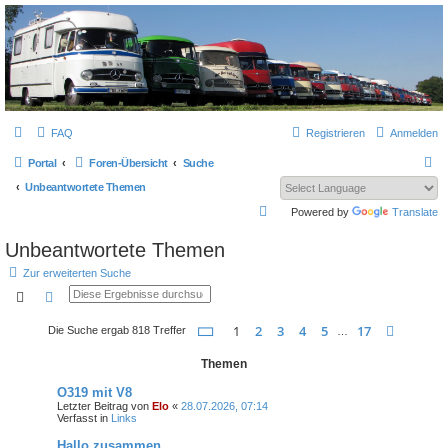
L319-forum.de
FAQ
Registrieren
Anmelden
S
Portal
Foren-Übersicht
Suche
u
Unbeantwortete Themen
c
S
Powered by
Translate
h
u
Unbeantwortete Themen
e
c
Zur erweiterten Suche
h
Suche
Erweiterte Suche
e
Seite
1
von
17
1
2
3
4
5
17
Nächst
Die Suche ergab 818 Treffer
…
Themen
O319 mit V8
Letzter Beitrag von
Elo
«
28.07.2026, 07:14
Verfasst in
Links
Hallo zusammen