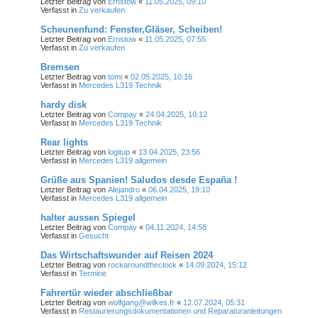
Letzter Beitrag von
Ernstow
«
11.05.2025, 09:10
Verfasst in
Zu verkaufen
Scheunenfund: Fenster,Gläser, Scheiben!
Letzter Beitrag von
Ernstow
«
11.05.2025, 07:55
Verfasst in
Zu verkaufen
Bremsen
Letzter Beitrag von
tomi
«
02.05.2025, 10:16
Verfasst in
Mercedes L319 Technik
hardy disk
Letzter Beitrag von
Compay
«
24.04.2025, 10:12
Verfasst in
Mercedes L319 Technik
Rear lights
Letzter Beitrag von
logitup
«
13.04.2025, 23:56
Verfasst in
Mercedes L319 allgemein
Grüße aus Spanien! Saludos desde España !
Letzter Beitrag von
Alejandro
«
06.04.2025, 19:10
Verfasst in
Mercedes L319 allgemein
halter aussen Spiegel
Letzter Beitrag von
Compay
«
04.11.2024, 14:58
Verfasst in
Gesucht
Das Wirtschaftswunder auf Reisen 2024
Letzter Beitrag von
rockaroundtheclock
«
14.09.2024, 15:12
Verfasst in
Termine
Fahrertür wieder abschließbar
Letzter Beitrag von
wolfgang@wilkes.fr
«
12.07.2024, 05:31
Verfasst in
Restaurierungsdokumentationen und Reparaturanleitungen