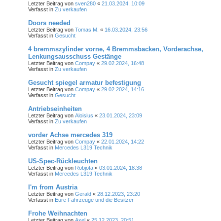
Letzter Beitrag von
sven280
«
21.03.2024, 10:09
Verfasst in
Zu verkaufen
Doors needed
Letzter Beitrag von
Tomas M.
«
16.03.2024, 23:56
Verfasst in
Gesucht
4 bremmszylinder vorne, 4 Bremmsbacken, Vorderachse,
Lenkungsausschuss Gestänge
Letzter Beitrag von
Compay
«
29.02.2024, 16:48
Verfasst in
Zu verkaufen
Gesucht spiegel armatur befestigung
Letzter Beitrag von
Compay
«
29.02.2024, 14:16
Verfasst in
Gesucht
Antriebseinheiten
Letzter Beitrag von
Aloisius
«
23.01.2024, 23:09
Verfasst in
Zu verkaufen
vorder Achse mercedes 319
Letzter Beitrag von
Compay
«
22.01.2024, 14:22
Verfasst in
Mercedes L319 Technik
US-Spec-Rückleuchten
Letzter Beitrag von
Robjota
«
03.01.2024, 18:38
Verfasst in
Mercedes L319 Technik
I'm from Austria
Letzter Beitrag von
Gerald
«
28.12.2023, 23:20
Verfasst in
Eure Fahrzeuge und die Besitzer
Frohe Weihnachten
Letzter Beitrag von
Axel
«
25.12.2023, 20:51