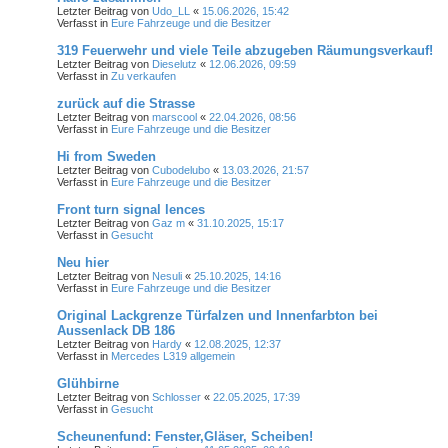
Letzter Beitrag von
Udo_LL
«
15.06.2026, 15:42
Verfasst in
Eure Fahrzeuge und die Besitzer
319 Feuerwehr und viele Teile abzugeben Räumungsverkauf!
Letzter Beitrag von
Dieselutz
«
12.06.2026, 09:59
Verfasst in
Zu verkaufen
zurück auf die Strasse
Letzter Beitrag von
marscool
«
22.04.2026, 08:56
Verfasst in
Eure Fahrzeuge und die Besitzer
Hi from Sweden
Letzter Beitrag von
Cubodelubo
«
13.03.2026, 21:57
Verfasst in
Eure Fahrzeuge und die Besitzer
Front turn signal lences
Letzter Beitrag von
Gaz m
«
31.10.2025, 15:17
Verfasst in
Gesucht
Neu hier
Letzter Beitrag von
Nesuli
«
25.10.2025, 14:16
Verfasst in
Eure Fahrzeuge und die Besitzer
Original Lackgrenze Türfalzen und Innenfarbton bei
Aussenlack DB 186
Letzter Beitrag von
Hardy
«
12.08.2025, 12:37
Verfasst in
Mercedes L319 allgemein
Glühbirne
Letzter Beitrag von
Schlosser
«
22.05.2025, 17:39
Verfasst in
Gesucht
Scheunenfund: Fenster,Gläser, Scheiben!