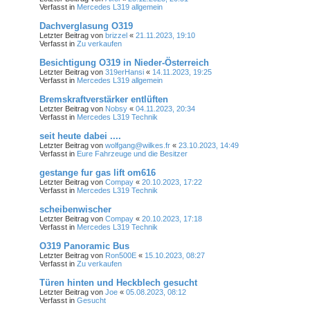
Verfasst in
Mercedes L319 allgemein
Dachverglasung O319
Letzter Beitrag von
brizzel
«
21.11.2023, 19:10
Verfasst in
Zu verkaufen
Besichtigung O319 in Nieder-Österreich
Letzter Beitrag von
319erHansi
«
14.11.2023, 19:25
Verfasst in
Mercedes L319 allgemein
Bremskraftverstärker entlüften
Letzter Beitrag von
Nobsy
«
04.11.2023, 20:34
Verfasst in
Mercedes L319 Technik
seit heute dabei ....
Letzter Beitrag von
wolfgang@wilkes.fr
«
23.10.2023, 14:49
Verfasst in
Eure Fahrzeuge und die Besitzer
gestange fur gas lift om616
Letzter Beitrag von
Compay
«
20.10.2023, 17:22
Verfasst in
Mercedes L319 Technik
scheibenwischer
Letzter Beitrag von
Compay
«
20.10.2023, 17:18
Verfasst in
Mercedes L319 Technik
O319 Panoramic Bus
Letzter Beitrag von
Ron500E
«
15.10.2023, 08:27
Verfasst in
Zu verkaufen
Türen hinten und Heckblech gesucht
Letzter Beitrag von
Joe
«
05.08.2023, 08:12
Verfasst in
Gesucht