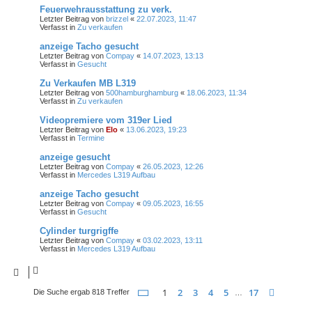
Feuerwehrausstattung zu verk.
Letzter Beitrag von
brizzel
«
22.07.2023, 11:47
Verfasst in
Zu verkaufen
anzeige Tacho gesucht
Letzter Beitrag von
Compay
«
14.07.2023, 13:13
Verfasst in
Gesucht
Zu Verkaufen MB L319
Letzter Beitrag von
500hamburghamburg
«
18.06.2023, 11:34
Verfasst in
Zu verkaufen
Videopremiere vom 319er Lied
Letzter Beitrag von
Elo
«
13.06.2023, 19:23
Verfasst in
Termine
anzeige gesucht
Letzter Beitrag von
Compay
«
26.05.2023, 12:26
Verfasst in
Mercedes L319 Aufbau
anzeige Tacho gesucht
Letzter Beitrag von
Compay
«
09.05.2023, 16:55
Verfasst in
Gesucht
Cylinder turgrigffe
Letzter Beitrag von
Compay
«
03.02.2023, 13:11
Verfasst in
Mercedes L319 Aufbau
Seite
1
von
17
1
2
3
4
5
17
Nächst
Die Suche ergab 818 Treffer
…