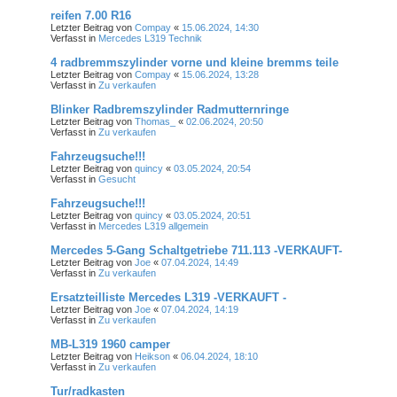
reifen 7.00 R16
Letzter Beitrag von
Compay
«
15.06.2024, 14:30
Verfasst in
Mercedes L319 Technik
4 radbremmszylinder vorne und kleine bremms teile
Letzter Beitrag von
Compay
«
15.06.2024, 13:28
Verfasst in
Zu verkaufen
Blinker Radbremszylinder Radmutternringe
Letzter Beitrag von
Thomas_
«
02.06.2024, 20:50
Verfasst in
Zu verkaufen
Fahrzeugsuche!!!
Letzter Beitrag von
quincy
«
03.05.2024, 20:54
Verfasst in
Gesucht
Fahrzeugsuche!!!
Letzter Beitrag von
quincy
«
03.05.2024, 20:51
Verfasst in
Mercedes L319 allgemein
Mercedes 5-Gang Schaltgetriebe 711.113 -VERKAUFT-
Letzter Beitrag von
Joe
«
07.04.2024, 14:49
Verfasst in
Zu verkaufen
Ersatzteilliste Mercedes L319 -VERKAUFT -
Letzter Beitrag von
Joe
«
07.04.2024, 14:19
Verfasst in
Zu verkaufen
MB-L319 1960 camper
Letzter Beitrag von
Heikson
«
06.04.2024, 18:10
Verfasst in
Zu verkaufen
Tur/radkasten