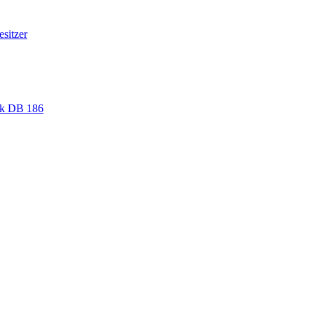
sitzer
ack DB 186