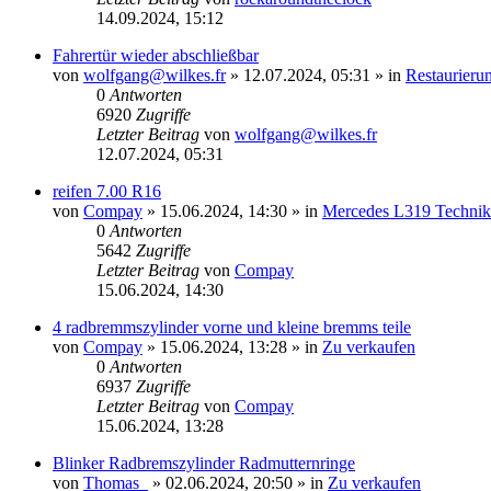
14.09.2024, 15:12
Fahrertür wieder abschließbar
von
wolfgang@wilkes.fr
»
12.07.2024, 05:31
» in
Restaurieru
0
Antworten
6920
Zugriffe
Letzter Beitrag
von
wolfgang@wilkes.fr
12.07.2024, 05:31
reifen 7.00 R16
von
Compay
»
15.06.2024, 14:30
» in
Mercedes L319 Technik
0
Antworten
5642
Zugriffe
Letzter Beitrag
von
Compay
15.06.2024, 14:30
4 radbremmszylinder vorne und kleine bremms teile
von
Compay
»
15.06.2024, 13:28
» in
Zu verkaufen
0
Antworten
6937
Zugriffe
Letzter Beitrag
von
Compay
15.06.2024, 13:28
Blinker Radbremszylinder Radmutternringe
von
Thomas_
»
02.06.2024, 20:50
» in
Zu verkaufen