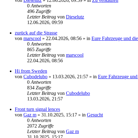
von
Dieselutz
»
12.06.2026, 09:59
» in
Zu verkaufen
0
Antworten
496
Zugriffe
Letzter Beitrag
von
Dieselutz
12.06.2026, 09:59
zurück auf die Strasse
von
marscool
»
22.04.2026, 08:56
» in
Eure Fahrzeuge und die
0
Antworten
865
Zugriffe
Letzter Beitrag
von
marscool
22.04.2026, 08:56
Hi from Sweden
von
Cubodelubo
»
13.03.2026, 21:57
» in
Eure Fahrzeuge und 
0
Antworten
834
Zugriffe
Letzter Beitrag
von
Cubodelubo
13.03.2026, 21:57
Front turn signal lences
von
Gaz m
»
31.10.2025, 15:17
» in
Gesucht
0
Antworten
2072
Zugriffe
Letzter Beitrag
von
Gaz m
31.10.2025, 15:17