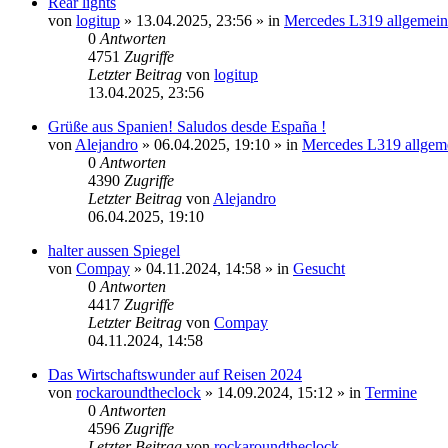
Rear lights
von
logitup
»
13.04.2025, 23:56
» in
Mercedes L319 allgemein
0
Antworten
4751
Zugriffe
Letzter Beitrag
von
logitup
13.04.2025, 23:56
Grüße aus Spanien! Saludos desde España !
von
Alejandro
»
06.04.2025, 19:10
» in
Mercedes L319 allgem
0
Antworten
4390
Zugriffe
Letzter Beitrag
von
Alejandro
06.04.2025, 19:10
halter aussen Spiegel
von
Compay
»
04.11.2024, 14:58
» in
Gesucht
0
Antworten
4417
Zugriffe
Letzter Beitrag
von
Compay
04.11.2024, 14:58
Das Wirtschaftswunder auf Reisen 2024
von
rockaroundtheclock
»
14.09.2024, 15:12
» in
Termine
0
Antworten
4596
Zugriffe
Letzter Beitrag
von
rockaroundtheclock