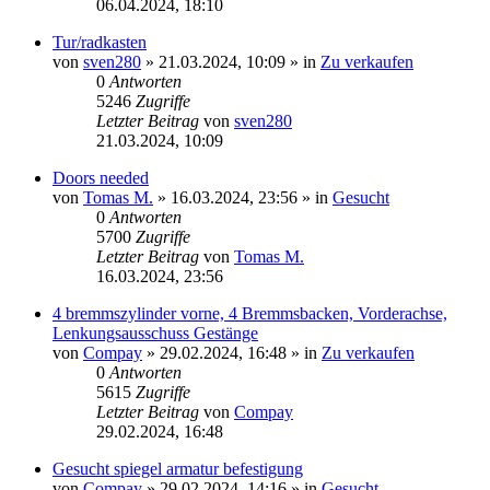
06.04.2024, 18:10
Tur/radkasten
von
sven280
»
21.03.2024, 10:09
» in
Zu verkaufen
0
Antworten
5246
Zugriffe
Letzter Beitrag
von
sven280
21.03.2024, 10:09
Doors needed
von
Tomas M.
»
16.03.2024, 23:56
» in
Gesucht
0
Antworten
5700
Zugriffe
Letzter Beitrag
von
Tomas M.
16.03.2024, 23:56
4 bremmszylinder vorne, 4 Bremmsbacken, Vorderachse,
Lenkungsausschuss Gestänge
von
Compay
»
29.02.2024, 16:48
» in
Zu verkaufen
0
Antworten
5615
Zugriffe
Letzter Beitrag
von
Compay
29.02.2024, 16:48
Gesucht spiegel armatur befestigung
von
Compay
»
29.02.2024, 14:16
» in
Gesucht