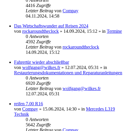
0
Antworten
4416
Zugriffe
Letzter Beitrag
von
Compay
04.11.2024, 14:58
Das Wirtschaftswunder auf Reisen 2024
von
rockaroundtheclock
»
14.09.2024, 15:12
» in
Termine
0
Antworten
4592
Zugriffe
Letzter Beitrag
von
rockaroundtheclock
14.09.2024, 15:12
Fahrertür wieder abschließbar
von
wolfgang@wilkes.fr
»
12.07.2024, 05:31
» in
Restaurierungsdokumentationen und Reparaturanleitungen
0
Antworten
6920
Zugriffe
Letzter Beitrag
von
wolfgang@wilkes.fr
12.07.2024, 05:31
reifen 7.00 R16
von
Compay
»
15.06.2024, 14:30
» in
Mercedes L319
Technik
0
Antworten
5642
Zugriffe
Letzter Beitrag
von
Compay