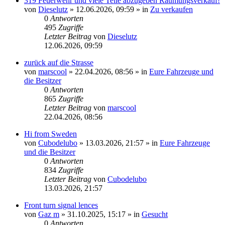
319 Feuerwehr und viele Teile abzugeben Räumungsverkauf!
von
Dieselutz
»
12.06.2026, 09:59
» in
Zu verkaufen
0
Antworten
495
Zugriffe
Letzter Beitrag
von
Dieselutz
12.06.2026, 09:59
zurück auf die Strasse
von
marscool
»
22.04.2026, 08:56
» in
Eure Fahrzeuge und
die Besitzer
0
Antworten
865
Zugriffe
Letzter Beitrag
von
marscool
22.04.2026, 08:56
Hi from Sweden
von
Cubodelubo
»
13.03.2026, 21:57
» in
Eure Fahrzeuge
und die Besitzer
0
Antworten
834
Zugriffe
Letzter Beitrag
von
Cubodelubo
13.03.2026, 21:57
Front turn signal lences
von
Gaz m
»
31.10.2025, 15:17
» in
Gesucht
0
Antworten