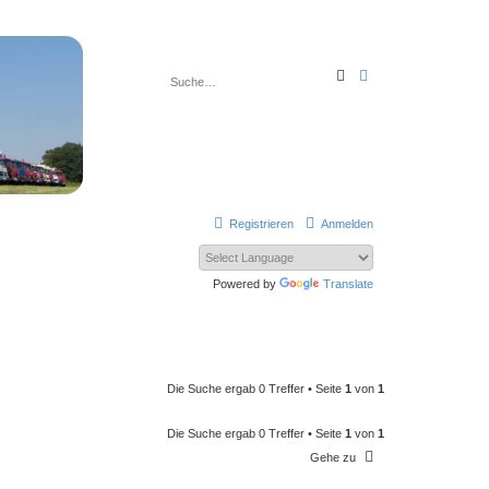
S
E
u
r
c
w
h
e
e
i
t
e
r
t
e
S
u
Registrieren
Anmelden
c
h
e
Powered by
Translate
Die Suche ergab 0 Treffer • Seite
1
von
1
Die Suche ergab 0 Treffer • Seite
1
von
1
Gehe zu