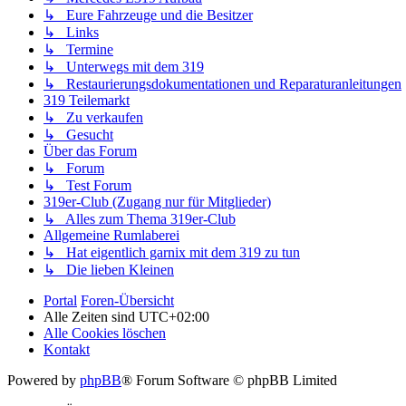
↳ Eure Fahrzeuge und die Besitzer
↳ Links
↳ Termine
↳ Unterwegs mit dem 319
↳ Restaurierungsdokumentationen und Reparaturanleitungen
319 Teilemarkt
↳ Zu verkaufen
↳ Gesucht
Über das Forum
↳ Forum
↳ Test Forum
319er-Club (Zugang nur für Mitglieder)
↳ Alles zum Thema 319er-Club
Allgemeine Rumlaberei
↳ Hat eigentlich garnix mit dem 319 zu tun
↳ Die lieben Kleinen
Portal
Foren-Übersicht
Alle Zeiten sind
UTC+02:00
Alle Cookies löschen
Kontakt
Powered by
phpBB
® Forum Software © phpBB Limited