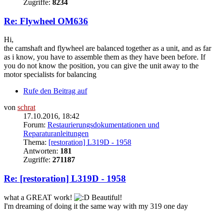
Zugriffe:
8234
Re: Flywheel OM636
Hi,
the camshaft and flywheel are balanced together as a unit, and as far
as i know, you have to assemble them as they have been before. If
you do not know the position, you can give the unit away to the
motor specialists for balancing
Rufe den Beitrag auf
von
schrat
17.10.2016, 18:42
Forum:
Restaurierungsdokumentationen und
Reparaturanleitungen
Thema:
[restoration] L319D - 1958
Antworten:
181
Zugriffe:
271187
Re: [restoration] L319D - 1958
what a GREAT work!
Beautiful!
I'm dreaming of doing it the same way with my 319 one day