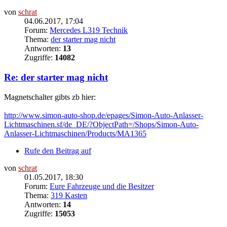
von
schrat
04.06.2017, 17:04
Forum:
Mercedes L319 Technik
Thema:
der starter mag nicht
Antworten:
13
Zugriffe:
14082
Re: der starter mag nicht
Magnetschalter gibts zb hier:
http://www.simon-auto-shop.de/epages/Simon-Auto-Anlasser-
Lichtmaschinen.sf/de_DE/?ObjectPath=/Shops/Simon-Auto-
Anlasser-Lichtmaschinen/Products/MA1365
Rufe den Beitrag auf
von
schrat
01.05.2017, 18:30
Forum:
Eure Fahrzeuge und die Besitzer
Thema:
319 Kasten
Antworten:
14
Zugriffe:
15053