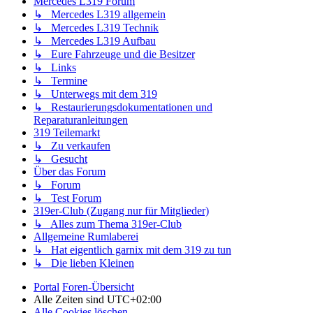
Mercedes L319 Forum
↳ Mercedes L319 allgemein
↳ Mercedes L319 Technik
↳ Mercedes L319 Aufbau
↳ Eure Fahrzeuge und die Besitzer
↳ Links
↳ Termine
↳ Unterwegs mit dem 319
↳ Restaurierungsdokumentationen und
Reparaturanleitungen
319 Teilemarkt
↳ Zu verkaufen
↳ Gesucht
Über das Forum
↳ Forum
↳ Test Forum
319er-Club (Zugang nur für Mitglieder)
↳ Alles zum Thema 319er-Club
Allgemeine Rumlaberei
↳ Hat eigentlich garnix mit dem 319 zu tun
↳ Die lieben Kleinen
Portal
Foren-Übersicht
Alle Zeiten sind
UTC+02:00
Alle Cookies löschen