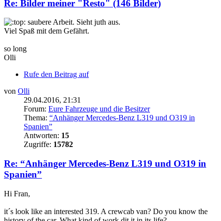
Re: Bilder meiner "Resto" (146 Bilder)
saubere Arbeit. Sieht juth aus.
Viel Spaß mit dem Gefährt.
so long
Olli
Rufe den Beitrag auf
von
Olli
29.04.2016, 21:31
Forum:
Eure Fahrzeuge und die Besitzer
Thema:
“Anhänger Mercedes-Benz L319 und O319 in
Spanien”
Antworten:
15
Zugriffe:
15782
Re: “Anhänger Mercedes-Benz L319 und O319 in
Spanien”
Hi Fran,
it´s look like an interested 319. A crewcab van? Do you know the
history of the car. What kind of work dit it in its life?