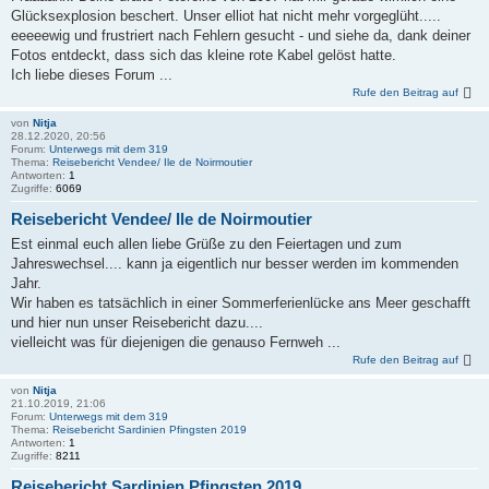
Glücksexplosion beschert. Unser elliot hat nicht mehr vorgeglüht.....
eeeeewig und frustriert nach Fehlern gesucht - und siehe da, dank deiner
Fotos entdeckt, dass sich das kleine rote Kabel gelöst hatte.
Ich liebe dieses Forum ...
Rufe den Beitrag auf
von
Nitja
28.12.2020, 20:56
Forum:
Unterwegs mit dem 319
Thema:
Reisebericht Vendee/ Ile de Noirmoutier
Antworten:
1
Zugriffe:
6069
Reisebericht Vendee/ Ile de Noirmoutier
Est einmal euch allen liebe Grüße zu den Feiertagen und zum
Jahreswechsel.... kann ja eigentlich nur besser werden im kommenden
Jahr.
Wir haben es tatsächlich in einer Sommerferienlücke ans Meer geschafft
und hier nun unser Reisebericht dazu....
vielleicht was für diejenigen die genauso Fernweh ...
Rufe den Beitrag auf
von
Nitja
21.10.2019, 21:06
Forum:
Unterwegs mit dem 319
Thema:
Reisebericht Sardinien Pfingsten 2019
Antworten:
1
Zugriffe:
8211
Reisebericht Sardinien Pfingsten 2019