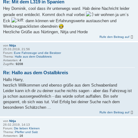
Re: Mit dem L319 in Spanien
Hey Dominik, cool dass ihr unterwegs ward. Hab deine Nachricht leider
gerade erst entdeckt. Kommt doch mal vorbei
wir wohnen ja um´s
Eck
dann können wir Erfahrungswerte austauschen und
Werkzeugpacklisten obendrein
Herzliche Grüße aus Nürtingen, Nitja und Horde
Rufe den Beitrag auf
von
Nitja
25.03.2019, 21:56
Forum:
Eure Fahrzeuge und die Besitzer
Thema:
Hallo aus dem Ostalbkreis
Antworten:
4
Zugriffe:
9208
Re: Hallo aus dem Ostalbkreis
Hallo Harry,
herzlich Willkommen und ebenso grüße aus dem Schwabenland
Leider kann ich dir zu deiner suche nichts sagen - aber das Fahrzeug ist
ja schon aussergewöhnlich - das würde sofort auffallen. Bin sehr
gespannt, ob sich was tut. Viel Erfolg bei deiner Suche nach dem
besonderen Schätzchen ...
Rufe den Beitrag auf
von
Nitja
26.02.2019, 14:13
Forum:
Die lieben Kleinen
Thema:
Pfeffer und Salz
Antworten:
16