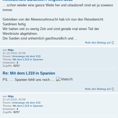
... schon wieder eine ganze Weile her und urlaubsreif sind wir ja sowieso
immer.
Getrieben von der Meeressehnsucht hab ich nun den Reisebericht
Sardinien fertig.
Wir hatten viel zu wenig Zeit und sind gerade mal einen Teil der
Westküste abgefahren.
Die Sarden sind unheimlich gastfreundlich und ...
Rufe den Beitrag auf
von
Nitja
21.10.2019, 20:59
Forum:
Unterwegs mit dem 319
Thema:
Mit dem L319 in Spanien
Antworten:
4
Zugriffe:
9257
Re: Mit dem L319 in Spanien
PS. .... Spanien fehlt uns noch.....
Rufe den Beitrag auf
von
Nitja
21.10.2019, 20:58
Forum:
Unterwegs mit dem 319
Thema:
Mit dem L319 in Spanien
Antworten:
4
Zugriffe:
9257