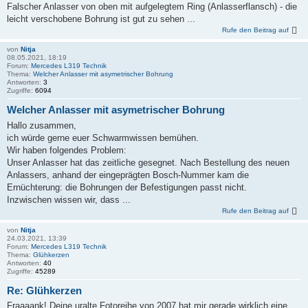
Falscher Anlasser von oben mit aufgelegtem Ring (Anlasserflansch) - die
leicht verschobene Bohrung ist gut zu sehen ...
Rufe den Beitrag auf
von
Nitja
08.05.2021, 18:19
Forum:
Mercedes L319 Technik
Thema:
Welcher Anlasser mit asymetrischer Bohrung
Antworten:
3
Zugriffe:
6094
Welcher Anlasser mit asymetrischer Bohrung
Hallo zusammen,
ich würde gerne euer Schwarmwissen bemühen.
Wir haben folgendes Problem:
Unser Anlasser hat das zeitliche gesegnet. Nach Bestellung des neuen
Anlassers, anhand der eingeprägten Bosch-Nummer kam die
Ernüchterung: die Bohrungen der Befestigungen passt nicht.
Inzwischen wissen wir, dass ...
Rufe den Beitrag auf
von
Nitja
24.03.2021, 13:39
Forum:
Mercedes L319 Technik
Thema:
Glühkerzen
Antworten:
40
Zugriffe:
45289
Re: Glühkerzen
Fraaaank! Deine uralte Fotoreihe von 2007 hat mir gerade wirklich eine