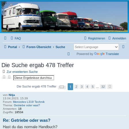
L319-forum.de
FAQ
Registrieren
Anmelden
S
Portal
Foren-Übersicht
Suche
u
S
Powered by
Translate
c
u
Die Suche ergab 478 Treffer
h
c
Zur erweiterten Suche
e
h
S
E
u
r
e
c
w
S
1
Die Suche ergab 478 Treffer
2
3
4
5
…
32
N
h
e
e
ä
e
i
i
c
t
von
Nitja
t
h
e
13.04.2023, 15:39
e
s
r
Forum:
Mercedes L319 Technik
1
t
t
Thema:
Getriebe oder was?
v
e
e
Antworten:
16
o
S
Zugriffe:
18534
n
u
3
c
Re: Getriebe oder was?
2
h
e
Hast du das normale Handbuch?