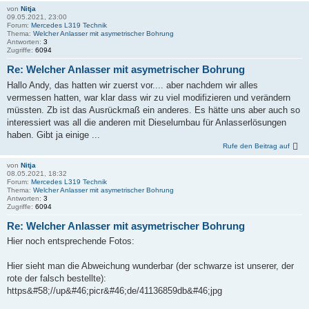
von
Nitja
09.05.2021, 23:00
Forum:
Mercedes L319 Technik
Thema:
Welcher Anlasser mit asymetrischer Bohrung
Antworten:
3
Zugriffe:
6094
Re: Welcher Anlasser mit asymetrischer Bohrung
Hallo Andy, das hatten wir zuerst vor.... aber nachdem wir alles
vermessen hatten, war klar dass wir zu viel modifizieren und verändern
müssten. Zb ist das Ausrückmaß ein anderes. Es hätte uns aber auch so
interessiert was all die anderen mit Dieselumbau für Anlasserlösungen
haben. Gibt ja einige ...
Rufe den Beitrag auf
von
Nitja
08.05.2021, 18:32
Forum:
Mercedes L319 Technik
Thema:
Welcher Anlasser mit asymetrischer Bohrung
Antworten:
3
Zugriffe:
6094
Re: Welcher Anlasser mit asymetrischer Bohrung
Hier noch entsprechende Fotos:
Hier sieht man die Abweichung wunderbar (der schwarze ist unserer, der
rote der falsch bestellte):
https&#58;//up&#46;picr&#46;de/41136859db&#46;jpg