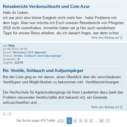
Reisebericht Verdonschlucht und Cote Azur
Hallo ihr Lieben,
ich war jetzt eine kleine Ewigkeit nicht mehr hier - hatte Probleme mit
dem login. Aber nun möchte ich Euch unseren Reisebericht von Pfingsten
2018 nicht vorenthalten, immerhin haben wir ja hier auch wunderbare
Tipps für unsere Reise erhalten, als ich danach fragte, wer denn schon ...
Rufe den Beitrag auf
von
Nitja
21.08.2018, 20:59
Forum:
Mercedes L319 allgemein
Thema:
Ventile, Schlauch und Aufpumpärger
Antworten:
9
Zugriffe:
12279
Re: Ventile, Schlauch und Aufpumpärger
Bei der Liste ging es mir darum, einen Überblick über die verschiedenen
Ventiltypen und Möglichkeiten zu bekommen inkl. Ventilbezeichnungen .
Die Hochschule für Agrarstudiengänge rät ihren Landwirten dazu (weil das
Problem reissender Ventilschäfte dort bekannt ist), ein Gewinde
aufzuschweißen und ...
Rufe den Beitrag auf
S
1
Die Suche ergab 478 Treffer
2
3
4
5
…
32
N
e
ä
i