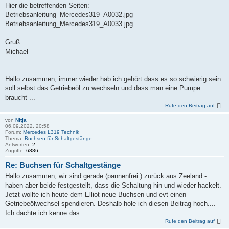
Hier die betreffenden Seiten:
Betriebsanleitung_Mercedes319_A0032.jpg
Betriebsanleitung_Mercedes319_A0033.jpg
Gruß
Michael
Hallo zusammen, immer wieder hab ich gehört dass es so schwierig sein
soll selbst das Getriebeöl zu wechseln und dass man eine Pumpe
braucht ...
Rufe den Beitrag auf
von
Nitja
06.09.2022, 20:58
Forum:
Mercedes L319 Technik
Thema:
Buchsen für Schaltgestänge
Antworten:
2
Zugriffe:
6886
Re: Buchsen für Schaltgestänge
Hallo zusammen, wir sind gerade (pannenfrei ) zurück aus Zeeland -
haben aber beide festgestellt, dass die Schaltung hin und wieder hackelt.
Jetzt wollte ich heute dem Elliot neue Buchsen und evt einen
Getriebeölwechsel spendieren. Deshalb hole ich diesen Beitrag hoch....
Ich dachte ich kenne das ...
Rufe den Beitrag auf