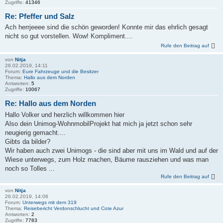
Zugriffe:
41346
Re: Pfeffer und Salz
Ach herrjeeee sind die schön geworden! Konnte mir das ehrlich gesagt
nicht so gut vorstellen. Wow! Kompliment....
Rufe den Beitrag auf
von
Nitja
26.02.2019, 14:11
Forum:
Eure Fahrzeuge und die Besitzer
Thema:
Hallo aus dem Norden
Antworten:
5
Zugriffe:
10067
Re: Hallo aus dem Norden
Hallo Volker und herzlich willkommen hier
Also dein Unimog-WohnmobilProjekt hat mich ja jetzt schon sehr
neugierig gemacht....
Gibts da bilder?
Wir haben auch zwei Unimogs - die sind aber mit uns im Wald und auf der
Wiese unterwegs, zum Holz machen, Bäume rausziehen und was man
noch so Tolles ...
Rufe den Beitrag auf
von
Nitja
26.02.2019, 14:06
Forum:
Unterwegs mit dem 319
Thema:
Reisebericht Verdonschlucht und Cote Azur
Antworten:
2
Zugriffe:
7783