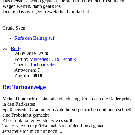
Das meiste ist schon gepackt, morgen früh noch den Rest in den
Wagen werfen, dann geht's los.
Denke, dass wir gegen zwei/ drei Uhr da sind.
Grüße Sven
Rufe den Beitrag auf
von
Bully
24.05.2016, 23:08
Forum:
Mercedes L319 Technik
Thema:
Tachoanzeige
Antworten:
7
Zugriffe:
6918
Re: Tachoanzeige
Meine Hinterachsen sind alle gleich lang. So passen die Räder prima
in den Radkasten
Spaß beiseite. Grad unterm Auto hervorgekrochen und noch schnell
eine Probefahrt gemacht.
Alles funktioniert wieder wie es soll!
Tacho ist extrem präzise, nahezu auf den Punkt genau.
Jetzt freue ich mich nur noch ...