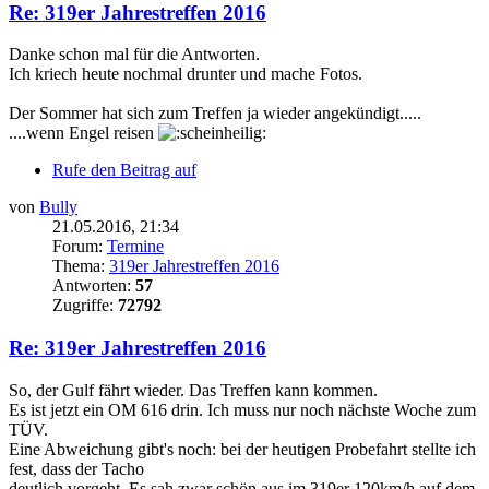
Re: 319er Jahrestreffen 2016
Danke schon mal für die Antworten.
Ich kriech heute nochmal drunter und mache Fotos.
Der Sommer hat sich zum Treffen ja wieder angekündigt.....
....wenn Engel reisen
Rufe den Beitrag auf
von
Bully
21.05.2016, 21:34
Forum:
Termine
Thema:
319er Jahrestreffen 2016
Antworten:
57
Zugriffe:
72792
Re: 319er Jahrestreffen 2016
So, der Gulf fährt wieder. Das Treffen kann kommen.
Es ist jetzt ein OM 616 drin. Ich muss nur noch nächste Woche zum
TÜV.
Eine Abweichung gibt's noch: bei der heutigen Probefahrt stellte ich
fest, dass der Tacho
deutlich vorgeht. Es sah zwar schön aus im 319er 120km/h auf dem