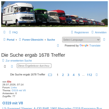
L319-forum.de
FAQ
Registrieren
Anmelden
S
Portal
Foren-Übersicht
Suche
u
S
Powered by
Translate
c
u
Die Suche ergab 1678 Treffer
h
c
Zur erweiterten Suche
e
h
Suche
Erweiterte Suche
e
Seite
1
von
112
1
2
3
4
5
112
Nächs
Die Suche ergab 1678 Treffer
…
von
Elo
28.07.2026, 07:14
Forum:
Links
Thema:
O319 mit V8
Antworten:
0
Zugriffe:
77
O319 mit V8
LS-Swapped Sleeper: A 430 BHP 1960 Mercedes O319 Panorama Bus