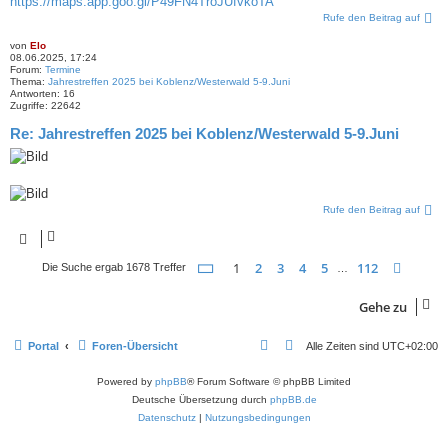
https://maps.app.goo.gl/P49FN4TroJUfvkoTA
Rufe den Beitrag auf
von
Elo
08.06.2025, 17:24
Forum:
Termine
Thema:
Jahrestreffen 2025 bei Koblenz/Westerwald 5-9.Juni
Antworten:
16
Zugriffe:
22642
Re: Jahrestreffen 2025 bei Koblenz/Westerwald 5-9.Juni
Rufe den Beitrag auf
Seite
1
von
112
1
2
3
4
5
112
Nächs
Die Suche ergab 1678 Treffer
…
Gehe zu
Portal
Foren-Übersicht
Alle Zeiten sind
UTC+02:00
Powered by
phpBB
® Forum Software © phpBB Limited
Deutsche Übersetzung durch
phpBB.de
Datenschutz
|
Nutzungsbedingungen