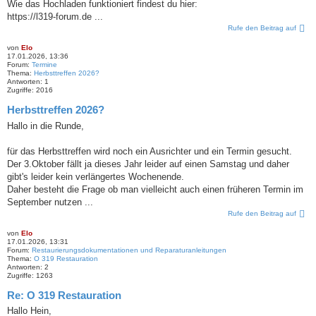
Wie das Hochladen funktioniert findest du hier:
https://l319-forum.de ...
Rufe den Beitrag auf
von
Elo
17.01.2026, 13:36
Forum:
Termine
Thema:
Herbsttreffen 2026?
Antworten:
1
Zugriffe:
2016
Herbsttreffen 2026?
Hallo in die Runde,
für das Herbsttreffen wird noch ein Ausrichter und ein Termin gesucht.
Der 3.Oktober fällt ja dieses Jahr leider auf einen Samstag und daher
gibt's leider kein verlängertes Wochenende.
Daher besteht die Frage ob man vielleicht auch einen früheren Termin im
September nutzen ...
Rufe den Beitrag auf
von
Elo
17.01.2026, 13:31
Forum:
Restaurierungsdokumentationen und Reparaturanleitungen
Thema:
O 319 Restauration
Antworten:
2
Zugriffe:
1263
Re: O 319 Restauration
Hallo Hein,