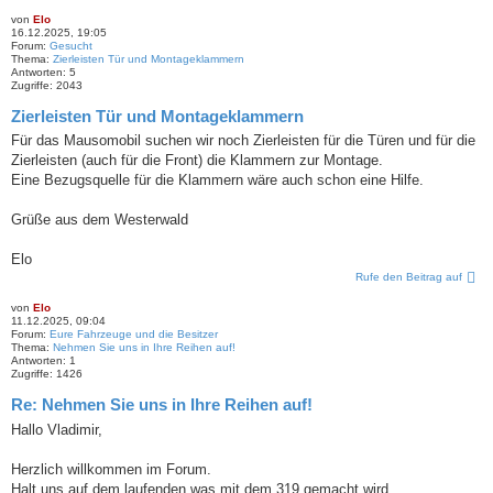
von
Elo
16.12.2025, 19:05
Forum:
Gesucht
Thema:
Zierleisten Tür und Montageklammern
Antworten:
5
Zugriffe:
2043
Zierleisten Tür und Montageklammern
Für das Mausomobil suchen wir noch Zierleisten für die Türen und für die
Zierleisten (auch für die Front) die Klammern zur Montage.
Eine Bezugsquelle für die Klammern wäre auch schon eine Hilfe.
Grüße aus dem Westerwald
Elo
Rufe den Beitrag auf
von
Elo
11.12.2025, 09:04
Forum:
Eure Fahrzeuge und die Besitzer
Thema:
Nehmen Sie uns in Ihre Reihen auf!
Antworten:
1
Zugriffe:
1426
Re: Nehmen Sie uns in Ihre Reihen auf!
Hallo Vladimir,
Herzlich willkommen im Forum.
Halt uns auf dem laufenden was mit dem 319 gemacht wird.