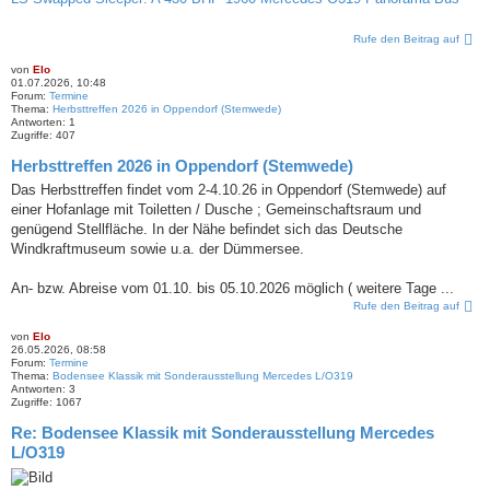
Rufe den Beitrag auf
von
Elo
01.07.2026, 10:48
Forum:
Termine
Thema:
Herbsttreffen 2026 in Oppendorf (Stemwede)
Antworten:
1
Zugriffe:
407
Herbsttreffen 2026 in Oppendorf (Stemwede)
Das Herbsttreffen findet vom 2-4.10.26 in Oppendorf (Stemwede) auf
einer Hofanlage mit Toiletten / Dusche ; Gemeinschaftsraum und
genügend Stellfläche. In der Nähe befindet sich das Deutsche
Windkraftmuseum sowie u.a. der Dümmersee.
An- bzw. Abreise vom 01.10. bis 05.10.2026 möglich ( weitere Tage ...
Rufe den Beitrag auf
von
Elo
26.05.2026, 08:58
Forum:
Termine
Thema:
Bodensee Klassik mit Sonderausstellung Mercedes L/O319
Antworten:
3
Zugriffe:
1067
Re: Bodensee Klassik mit Sonderausstellung Mercedes
L/O319