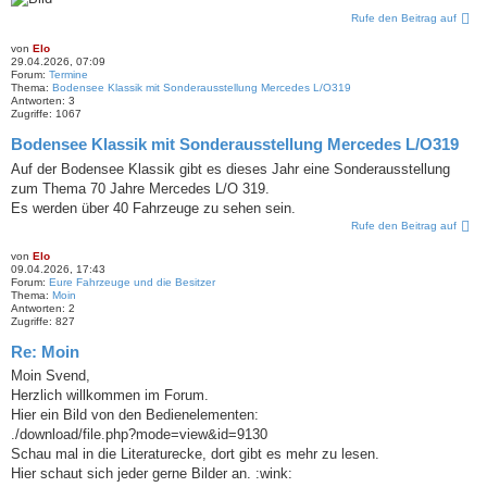
Rufe den Beitrag auf
von
Elo
29.04.2026, 07:09
Forum:
Termine
Thema:
Bodensee Klassik mit Sonderausstellung Mercedes L/O319
Antworten:
3
Zugriffe:
1067
Bodensee Klassik mit Sonderausstellung Mercedes L/O319
Auf der Bodensee Klassik gibt es dieses Jahr eine Sonderausstellung
zum Thema 70 Jahre Mercedes L/O 319.
Es werden über 40 Fahrzeuge zu sehen sein.
Rufe den Beitrag auf
von
Elo
09.04.2026, 17:43
Forum:
Eure Fahrzeuge und die Besitzer
Thema:
Moin
Antworten:
2
Zugriffe:
827
Re: Moin
Moin Svend,
Herzlich willkommen im Forum.
Hier ein Bild von den Bedienelementen:
./download/file.php?mode=view&id=9130
Schau mal in die Literaturecke, dort gibt es mehr zu lesen.
Hier schaut sich jeder gerne Bilder an. :wink: