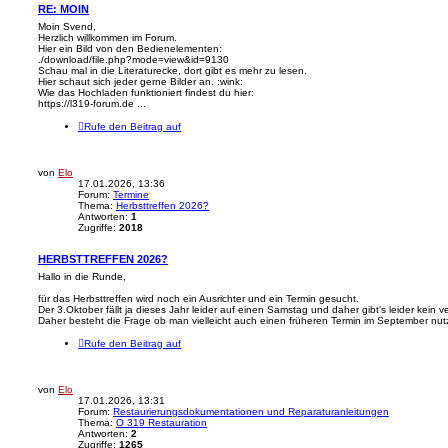
RE: MOIN
Moin Svend,
Herzlich willkommen im Forum.
Hier ein Bild von den Bedienelementen:
./download/file.php?mode=view&id=9130
Schau mal in die Literaturecke, dort gibt es mehr zu lesen.
Hier schaut sich jeder gerne Bilder an. :wink:
Wie das Hochladen funktioniert findest du hier:
https://l319-forum.de ...
Rufe den Beitrag auf
von
Elo
17.01.2026, 13:36
Forum:
Termine
Thema:
Herbsttreffen 2026?
Antworten:
1
Zugriffe:
2018
HERBSTTREFFEN 2026?
Hallo in die Runde,
für das Herbsttreffen wird noch ein Ausrichter und ein Termin gesucht.
Der 3.Oktober fällt ja dieses Jahr leider auf einen Samstag und daher gibt's leider kein
Daher besteht die Frage ob man vielleicht auch einen früheren Termin im September nutz
Rufe den Beitrag auf
von
Elo
17.01.2026, 13:31
Forum:
Restaurierungsdokumentationen und Reparaturanleitungen
Thema:
O 319 Restauration
Antworten:
2
Zugriffe:
1265