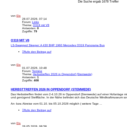
h
i
Die Suche ergab 1678 Treffer
t
e
e
r
t
von
Elo
e
28.07.2026, 07:14
S
Forum:
Links
u
Thema:
O319 mit V8
c
Antworten:
0
Zugriffe:
79
h
e
O319 MIT V8
LS-Swapped Sleeper: A 430 BHP 1960 Mercedes O319 Panorama Bus
Rufe den Beitrag auf
von
Elo
01.07.2026, 10:48
Forum:
Termine
Thema:
Herbsttreffen 2026 in Oppendorf (Stemwede)
Antworten:
1
Zugriffe:
408
HERBSTTREFFEN 2026 IN OPPENDORF (STEMWEDE)
Das Herbsttreffen findet vom 2-4.10.26 in Oppendorf (Stemwede) auf einer Hofanlage mi
und genügend Stellfläche. In der Nähe befindet sich das Deutsche Windkraftmuseum s
An- bzw. Abreise vom 01.10. bis 05.10.2026 möglich ( weitere Tage ...
Rufe den Beitrag auf
von
Elo
26.05.2026, 08:58