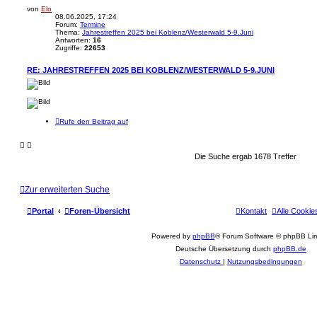
von
Elo
08.06.2025, 17:24
Forum:
Termine
Thema:
Jahrestreffen 2025 bei Koblenz/Westerwald 5-9.Juni
Antworten:
16
Zugriffe:
22653
RE: JAHRESTREFFEN 2025 BEI KOBLENZ/WESTERWALD 5-9.JUNI
Rufe den Beitrag auf
Die Suche ergab 1678 Treffer
Zur erweiterten Suche
Portal
Foren-Übersicht
Kontakt
Alle Cookie
Powered by
phpBB
® Forum Software © phpBB Lim
Deutsche Übersetzung durch
phpBB.de
Datenschutz
|
Nutzungsbedingungen