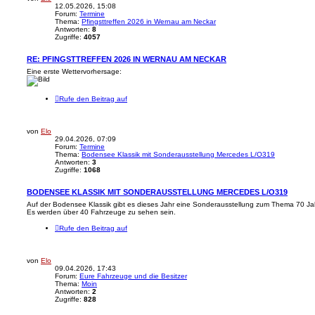
12.05.2026, 15:08
Forum:
Termine
Thema:
Pfingsttreffen 2026 in Wernau am Neckar
Antworten:
8
Zugriffe:
4057
RE: PFINGSTTREFFEN 2026 IN WERNAU AM NECKAR
Eine erste Wettervorhersage:
Rufe den Beitrag auf
von
Elo
29.04.2026, 07:09
Forum:
Termine
Thema:
Bodensee Klassik mit Sonderausstellung Mercedes L/O319
Antworten:
3
Zugriffe:
1068
BODENSEE KLASSIK MIT SONDERAUSSTELLUNG MERCEDES L/O319
Auf der Bodensee Klassik gibt es dieses Jahr eine Sonderausstellung zum Thema 70 J
Es werden über 40 Fahrzeuge zu sehen sein.
Rufe den Beitrag auf
von
Elo
09.04.2026, 17:43
Forum:
Eure Fahrzeuge und die Besitzer
Thema:
Moin
Antworten:
2
Zugriffe:
828