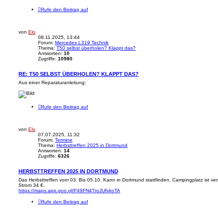
Rufe den Beitrag auf
von
Elo
08.11.2025, 13:44
Forum:
Mercedes L319 Technik
Thema:
T50 selbst überholen? Klappt das?
Antworten:
10
Zugriffe:
10980
RE: T50 SELBST ÜBERHOLEN? KLAPPT DAS?
Aus einer Reparaturanleitung:
Rufe den Beitrag auf
von
Elo
07.07.2025, 11:32
Forum:
Termine
Thema:
Herbsttreffen 2025 in Dortmund
Antworten:
14
Zugriffe:
6326
HERBSTTREFFEN 2025 IN DORTMUND
Das Herbsttreffen vom 03. Bis 05.10. Kann in Dortmund stattfinden. Campingplatz ist v
Strom 34 €.
https://maps.app.goo.gl/P49FN4TroJUfvkoTA
Rufe den Beitrag auf