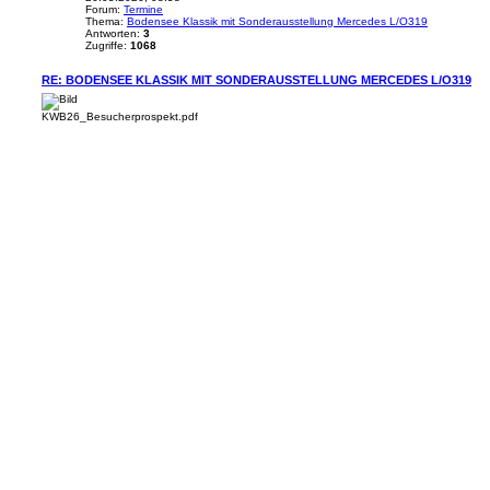
Forum:
Termine
Thema:
Bodensee Klassik mit Sonderausstellung Mercedes L/O319
Antworten:
3
Zugriffe:
1068
RE: BODENSEE KLASSIK MIT SONDERAUSSTELLUNG MERCEDES L/O319
KWB26_Besucherprospekt.pdf