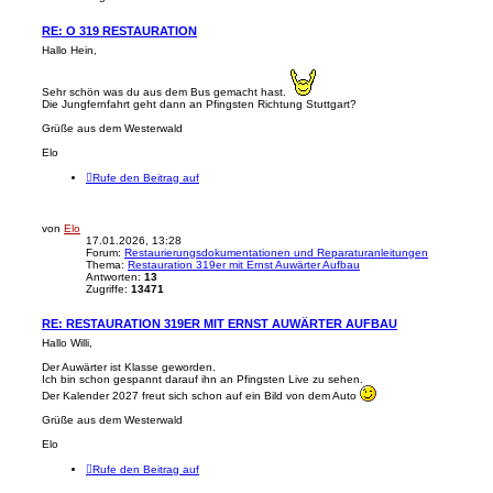
RE: O 319 RESTAURATION
Hallo Hein,
Sehr schön was du aus dem Bus gemacht hast.
Die Jungfernfahrt geht dann an Pfingsten Richtung Stuttgart?
Grüße aus dem Westerwald
Elo
Rufe den Beitrag auf
von
Elo
17.01.2026, 13:28
Forum:
Restaurierungsdokumentationen und Reparaturanleitungen
Thema:
Restauration 319er mit Ernst Auwärter Aufbau
Antworten:
13
Zugriffe:
13471
RE: RESTAURATION 319ER MIT ERNST AUWÄRTER AUFBAU
Hallo Willi,
Der Auwärter ist Klasse geworden.
Ich bin schon gespannt darauf ihn an Pfingsten Live zu sehen.
Der Kalender 2027 freut sich schon auf ein Bild von dem Auto
Grüße aus dem Westerwald
Elo
Rufe den Beitrag auf