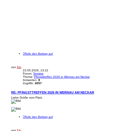
Rufe den Beitrag auf
von
Elo
23.05.2026, 13:22
Forum:
Termine
Thema:
Pfingsttreffen 2026 in Wernau am Neckar
Antworten:
8
Zugriffe:
4057
RE: PFINGSTTREFFEN 2026 IN WERNAU AM NECKAR
Liebe Grüße vom Platz.
Rufe den Beitrag auf
von
Elo