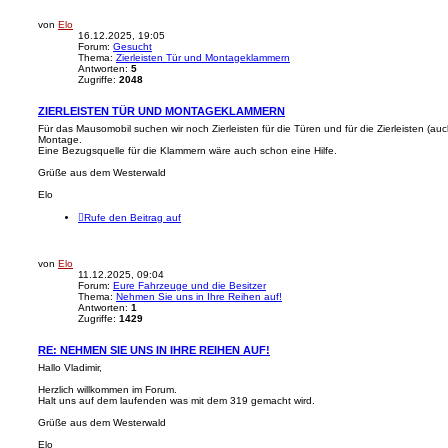
von
Elo
16.12.2025, 19:05
Forum:
Gesucht
Thema:
Zierleisten Tür und Montageklammern
Antworten:
5
Zugriffe:
2048
ZIERLEISTEN TÜR UND MONTAGEKLAMMERN
Für das Mausomobil suchen wir noch Zierleisten für die Türen und für die Zierleisten (auc
Montage.
Eine Bezugsquelle für die Klammern wäre auch schon eine Hilfe.
Grüße aus dem Westerwald
Elo
Rufe den Beitrag auf
von
Elo
11.12.2025, 09:04
Forum:
Eure Fahrzeuge und die Besitzer
Thema:
Nehmen Sie uns in Ihre Reihen auf!
Antworten:
1
Zugriffe:
1429
RE: NEHMEN SIE UNS IN IHRE REIHEN AUF!
Hallo Vladimir,
Herzlich willkommen im Forum.
Halt uns auf dem laufenden was mit dem 319 gemacht wird.
Grüße aus dem Westerwald
Elo