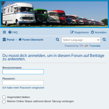
L319-forum.de
FAQ
Registrieren
Anmelden
S
S
Portal
Foren-Übersicht
u
u
Powered by
Translate
c
c
Du musst dich anmelden, um in diesem Forum auf Beiträge
h
h
zu antworten.
e
e
Benutzername:
Passwort:
Ich habe mein Passwort vergessen
Angemeldet bleiben
Meinen Online-Status während dieser Sitzung verbergen