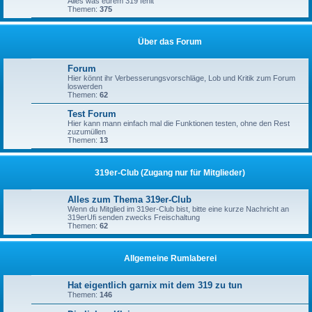
Alles was eurem 319 fehlt
Themen:
375
Über das Forum
Forum
Hier könnt ihr Verbesserungsvorschläge, Lob und Kritik zum Forum
loswerden
Themen:
62
Test Forum
Hier kann mann einfach mal die Funktionen testen, ohne den Rest
zuzumüllen
Themen:
13
319er-Club (Zugang nur für Mitglieder)
Alles zum Thema 319er-Club
Wenn du Mitglied im 319er-Club bist, bitte eine kurze Nachricht an
319erUfi senden zwecks Freischaltung
Themen:
62
Allgemeine Rumlaberei
Hat eigentlich garnix mit dem 319 zu tun
Themen:
146