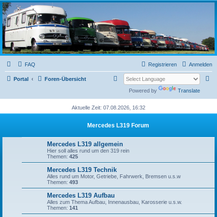
L319-forum.de
FAQ
Registrieren
Anmelden
S
S
Portal
Foren-Übersicht
u
u
Powered by
Translate
c
c
Aktuelle Zeit: 07.08.2026, 16:32
h
h
Mercedes L319 Forum
e
e
Mercedes L319 allgemein
Hier soll alles rund um den 319 rein
Themen:
425
Mercedes L319 Technik
Alles rund um Motor, Getriebe, Fahrwerk, Bremsen u.s.w
Themen:
493
Mercedes L319 Aufbau
Alles zum Thema Aufbau, Innenausbau, Karosserie u.s.w.
Themen:
141