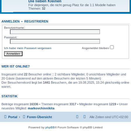
Die lieben Kleinen
Für diejenigen, die nicht genug Platz für die 1:1 Modelle haben
Themen:
32
ANMELDEN
•
REGISTRIEREN
Benutzername:
Passwort:
Ich habe mein Passwort vergessen
Angemeldet bleiben
WER IST ONLINE?
Insgesamt sind
22
Besucher online :: 2 sichtbare Mitglieder, 0 unsichtbare Mitglieder und
20 Gäste (basierend auf den aktiven Besuchern der letzten 5 Minuten)
Der Besucherrekord liegt bei
1441
Besuchern, die am 19.08.2025, 15:24 gleichzeitig online
waren.
STATISTIK
Beiträge insgesamt
16336
• Themen insgesamt
3317
• Mitglieder insgesamt
1219
• Unser
neuestes Mitglied:
markovchinnikita
Portal
Foren-Übersicht
Alle Zeiten sind
UTC+02:00
Powered by
phpBB
® Forum Software © phpBB Limited