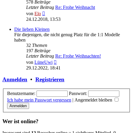
578
Beiträge
Letzter Beitrag
Re: Frohe Weihnacht
Neuester
von
Elo
Beitrag
24.12.2018, 13:53
Die lieben Kleinen
Für diejenigen, die nicht genug Platz für die 1:1 Modelle
haben
32
Themen
197
Beiträge
Letzter Beitrag
Re: Frohe Weihnachten!
Neuester
von
LüneUwi
Beitrag
29.12.2022, 18:41
Anmelden
•
Registrieren
Benutzername:
Passwort:
Ich habe mein Passwort vergessen
|
Angemeldet bleiben
Wer ist online?
Insgesamt sind
12
Besucher online :: 1 sichtbares Mitglied, 0