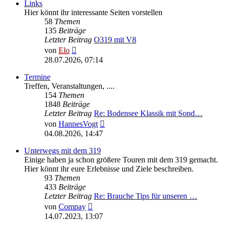
Links
Hier könnt ihr interessante Seiten vorstellen
58
Themen
135
Beiträge
Letzter Beitrag
O319 mit V8
Neuester
von
Elo
Beitrag
28.07.2026, 07:14
Termine
Treffen, Veranstaltungen, ....
154
Themen
1848
Beiträge
Letzter Beitrag
Re: Bodensee Klassik mit Sond…
Neuester
von
HannesVogt
Beitrag
04.08.2026, 14:47
Unterwegs mit dem 319
Einige haben ja schon größere Touren mit dem 319 gemacht.
Hier könnt ihr eure Erlebnisse und Ziele beschreiben.
93
Themen
433
Beiträge
Letzter Beitrag
Re: Brauche Tips für unseren …
Neuester
von
Compay
Beitrag
14.07.2023, 13:07