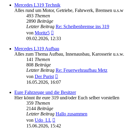
Mercedes L319 Technik
Alles rund um Motor, Getriebe, Fahrwerk, Bremsen u.s.w
493
Themen
2890
Beiträge
Letzter Beitrag
Re: Scheibenbremse ins 319
Neuester
von
Moritz5
Beitrag
09.02.2026, 12:33
Mercedes L319 Aufbau
Alles zum Thema Aufbau, Innenausbau, Karosserie u.s.w.
141
Themen
808
Beiträge
Letzter Beitrag
Re: Feuerwehraufbau Metz
Neuester
von
Der Purist
Beitrag
16.05.2026, 16:07
Eure Fahrzeuge und die Besitzer
Hier könnt ihr eure 319 und/oder Euch selber vorstellen
359
Themen
2144
Beiträge
Letzter Beitrag
Hallo zusammen
Neuester
von
Udo_LL
Beitrag
15.06.2026, 15:42