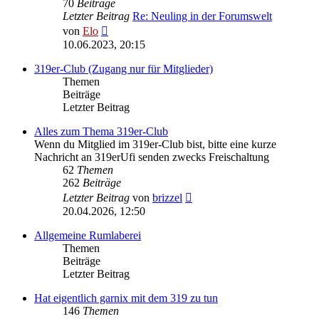
70
Beiträge
Letzter Beitrag
Re: Neuling in der Forumswelt
Neuester
von
Elo
Beitrag
10.06.2023, 20:15
319er-Club (Zugang nur für Mitglieder)
Themen
Beiträge
Letzter Beitrag
Alles zum Thema 319er-Club
Wenn du Mitglied im 319er-Club bist, bitte eine kurze
Nachricht an 319erUfi senden zwecks Freischaltung
62
Themen
262
Beiträge
Neuester
Letzter Beitrag
von
brizzel
Beitrag
20.04.2026, 12:50
Allgemeine Rumlaberei
Themen
Beiträge
Letzter Beitrag
Hat eigentlich garnix mit dem 319 zu tun
146
Themen