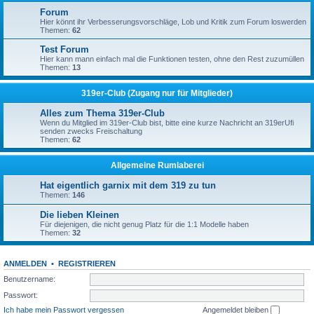
Forum
Hier könnt ihr Verbesserungsvorschläge, Lob und Kritik zum Forum loswerden
Themen:
62
Test Forum
Hier kann mann einfach mal die Funktionen testen, ohne den Rest zuzumüllen
Themen:
13
319er-Club (Zugang nur für Mitglieder)
Alles zum Thema 319er-Club
Wenn du Mitglied im 319er-Club bist, bitte eine kurze Nachricht an 319erUfi
senden zwecks Freischaltung
Themen:
62
Allgemeine Rumlaberei
Hat eigentlich garnix mit dem 319 zu tun
Themen:
146
Die lieben Kleinen
Für diejenigen, die nicht genug Platz für die 1:1 Modelle haben
Themen:
32
ANMELDEN
•
REGISTRIEREN
Benutzername:
Passwort:
Ich habe mein Passwort vergessen
Angemeldet bleiben