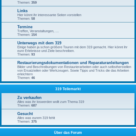
Themen:
359
Links
Hier könnt ihr interessante Seiten vorstellen
Themen:
58
Termine
Treffen, Veranstaltungen, ....
Themen:
154
Unterwegs mit dem 319
Einige haben ja schon größere Touren mit dem 319 gemacht. Hier könnt ihr
eure Erlebnisse und Ziele beschreiben.
Themen:
93
Restaurierungsdokumentationen und Reparaturanleitungen
Bilder und Beschreibungen von Restaurierarbeiten oder auch selbstherstellen
von Ersatzteilen oder Werkzeugen. Sowie Tipps und Tricks die das Arbeiten
erleichtern
Themen:
46
319 Teilemarkt
Zu verkaufen
Alles was ihr loswerden wollt zum Thema 319
Themen:
687
Gesucht
Alles was eurem 319 fehlt
Themen:
375
Über das Forum