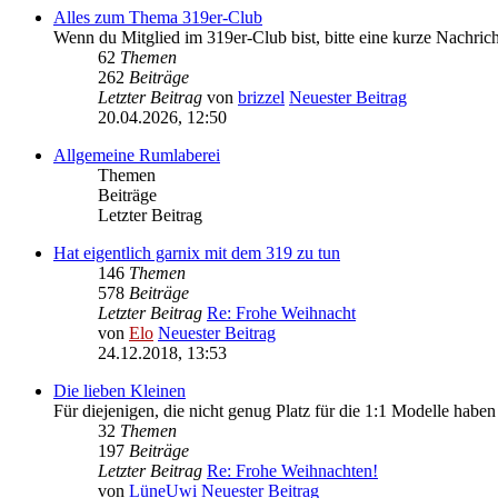
Alles zum Thema 319er-Club
Wenn du Mitglied im 319er-Club bist, bitte eine kurze Nachric
62
Themen
262
Beiträge
Letzter Beitrag
von
brizzel
Neuester Beitrag
20.04.2026, 12:50
Allgemeine Rumlaberei
Themen
Beiträge
Letzter Beitrag
Hat eigentlich garnix mit dem 319 zu tun
146
Themen
578
Beiträge
Letzter Beitrag
Re: Frohe Weihnacht
von
Elo
Neuester Beitrag
24.12.2018, 13:53
Die lieben Kleinen
Für diejenigen, die nicht genug Platz für die 1:1 Modelle haben
32
Themen
197
Beiträge
Letzter Beitrag
Re: Frohe Weihnachten!
von
LüneUwi
Neuester Beitrag