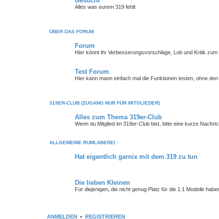
Gesucht
Alles was eurem 319 fehlt
ÜBER DAS FORUM
Forum
Hier könnt ihr Verbesserungsvorschläge, Lob und Kritik zu
Test Forum
Hier kann mann einfach mal die Funktionen testen, ohne de
319ER-CLUB (ZUGANG NUR FÜR MITGLIEDER)
Alles zum Thema 319er-Club
Wenn du Mitglied im 319er-Club bist, bitte eine kurze Nachr
ALLGEMEINE RUMLABEREI
Hat eigentlich garnix mit dem 319 zu tun
Die lieben Kleinen
Für diejenigen, die nicht genug Platz für die 1:1 Modelle habe
ANMELDEN
•
REGISTRIEREN