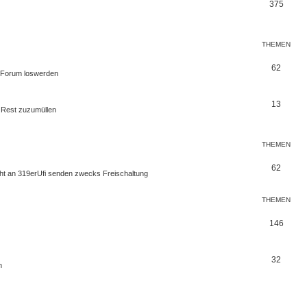
375
THEMEN
62
m Forum loswerden
13
n Rest zuzumüllen
THEMEN
62
icht an 319erUfi senden zwecks Freischaltung
THEMEN
146
32
n