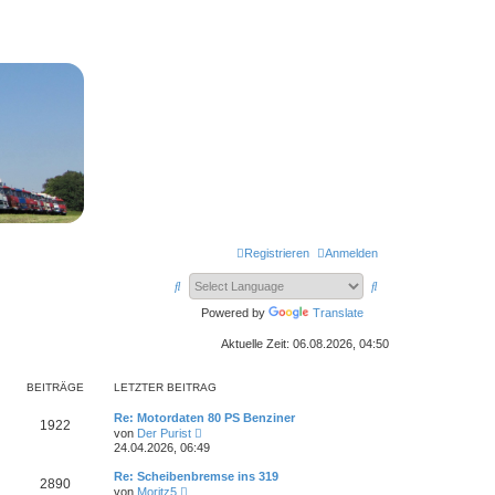
Registrieren
Anmelden
S
S
u
u
Powered by
Translate
c
c
Aktuelle Zeit: 06.08.2026, 04:50
h
h
BEITRÄGE
LETZTER BEITRAG
e
e
Re: Motordaten 80 PS Benziner
1922
N
von
Der Purist
e
24.04.2026, 06:49
u
e
Re: Scheibenbremse ins 319
2890
s
N
von
Moritz5