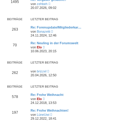
1495
s
r
N
von
zehbeh
t
a
e
20.07.2026, 09:02
e
g
u
r
e
B
s
BEITRÄGE
LETZTER BEITRAG
e
t
i
e
t
Re: Forenupdate/Mitgliederkar…
r
263
r
N
von
Bonazetti
B
a
e
e
24.11.2024, 12:46
g
u
i
e
t
Re: Neuling in der Forumswelt
70
s
r
N
von
Elo
t
a
e
10.06.2023, 20:15
e
g
u
r
e
B
s
BEITRÄGE
LETZTER BEITRAG
e
t
i
e
t
N
von
brizzel
r
262
r
e
B
20.04.2026, 12:50
a
u
e
g
e
i
s
t
BEITRÄGE
LETZTER BEITRAG
t
r
e
a
Re: Frohe Weihnacht
r
g
578
N
von
Elo
B
e
e
24.12.2018, 13:53
u
i
e
t
Re: Frohe Weihnachten!
197
s
r
N
von
LüneUwi
t
a
e
29.12.2022, 18:41
e
g
u
r
e
B
s
e
t