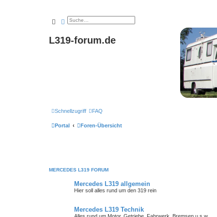
Suche
Erweiterte Suche
L319-forum.de
Schnellzugriff
FAQ
Portal
Foren-Übersicht
MERCEDES L319 FORUM
Mercedes L319 allgemein
Hier soll alles rund um den 319 rein
Mercedes L319 Technik
Alles rund um Motor, Getriebe, Fahrwerk, Bremsen u.s.w