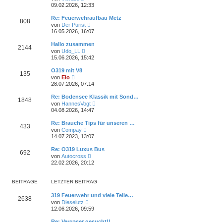
t
e
09.02.2026, 12:33
e
u
r
e
Re: Feuerwehraufbau Metz
B
808
s
N
e
von
Der Purist
t
e
i
16.05.2026, 16:07
e
u
t
r
e
r
Hallo zusammen
B
2144
s
a
N
e
von
Udo_LL
t
g
e
i
15.06.2026, 15:42
e
u
t
r
e
r
O319 mit V8
B
135
s
a
N
e
von
Elo
t
g
e
i
28.07.2026, 07:14
e
u
t
r
e
r
Re: Bodensee Klassik mit Sond…
B
1848
s
a
N
e
von
HannesVogt
t
g
e
i
04.08.2026, 14:47
e
u
t
r
e
r
Re: Brauche Tips für unseren …
B
433
s
a
N
e
von
Compay
t
g
e
i
14.07.2023, 13:07
e
u
t
r
e
r
Re: O319 Luxus Bus
B
692
s
a
N
e
von
Autocross
t
g
e
i
22.02.2026, 20:12
e
u
t
r
e
r
B
s
a
BEITRÄGE
LETZTER BEITRAG
e
t
g
i
e
t
319 Feuerwehr und viele Teile…
r
2638
r
N
von
Dieselutz
B
a
e
e
12.06.2026, 09:59
g
u
i
e
t
Re: Vergaser gesucht!!