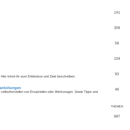
141
359
58
154
93
ier könnt ihr eure Erlebnisse und Ziele beschreiben.
anleitungen
46
 selbstherstellen von Ersatzteilen oder Werkzeugen. Sowie Tipps und
THEMEN
687