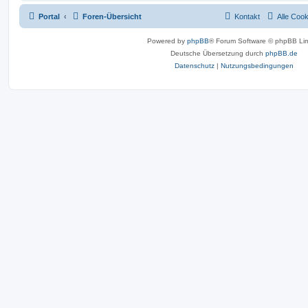
Portal
Foren-Übersicht
Kontakt
Alle Coo
Powered by
phpBB
® Forum Software © phpBB Lim
Deutsche Übersetzung durch
phpBB.de
Datenschutz
|
Nutzungsbedingungen