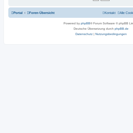
Portal
Foren-Übersicht
Kontakt
Alle Coo
Powered by
phpBB
® Forum Software © phpBB Lim
Deutsche Übersetzung durch
phpBB.de
Datenschutz
|
Nutzungsbedingungen