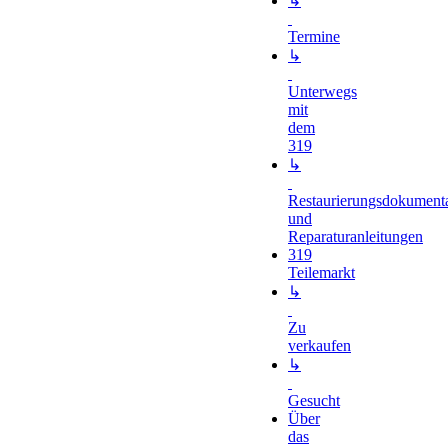
↳
Termine
↳
Unterwegs
mit
dem
319
↳
Restaurierungsdokument
und
Reparaturanleitungen
319
Teilemarkt
↳
Zu
verkaufen
↳
Gesucht
Über
das