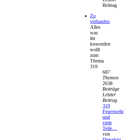
Beitrag
Zu
verkaufen
Alles
was
ihr
loswerden
wollt
zum
Thema
319
687
Themen
2638
Beiträge
Letzter
Beitrag
319
Feuerwehr
und
viele
Teile…
von
Dieselutz