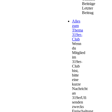
Beiträge
Letzter
Beitrag
Alles
zum
Thema
319er-
Club
Wenn
du
Mitglied
im
319er-
Club
bist,
bitte
eine
kurze
Nachricht
an
319erUfi
senden
zwecks
Freischaltung