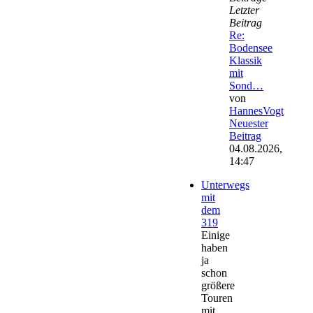
Letzter
Beitrag
Re:
Bodensee
Klassik
mit
Sond…
von
HannesVogt
Neuester
Beitrag
04.08.2026,
14:47
Unterwegs
mit
dem
319
Einige
haben
ja
schon
größere
Touren
mit