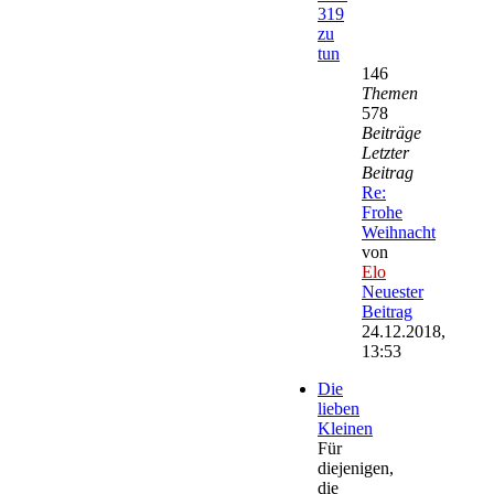
319
zu
tun
146
Themen
578
Beiträge
Letzter
Beitrag
Re:
Frohe
Weihnacht
von
Elo
Neuester
Beitrag
24.12.2018,
13:53
Die
lieben
Kleinen
Für
diejenigen,
die