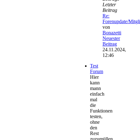
Letzter
Beitrag
Re:
Forenupdate/Mitg
von
Bonazetti
Neuester
Beitrag
24.11.2024,
12:46
Test
Forum
Hier
kann
mann
einfach
mal
die
Funktionen
testen,
ohne
den
Rest
zuzumüllen