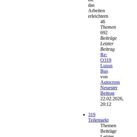
das
Arbeiten
erleichtern
46
Themen
692
Beiträge
Letzter
Beitrag
Re:
O319
Luxus
Bus
von
Autocross
Neuester
Beitrag
22.02.2026,
20:12
319
Teilemarkt
Themen
Beiträge
Letzter