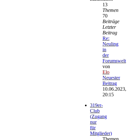
13
Themen
70
Beiträge
Letzter
Beitrag
Re:
Neuling
in
der
Forumswelt
von
Elo
Neuester
Beitrag
10.06.2023,
20:15
319er-
Club
(Zugang
nur
für
Mitglieder)
Themen