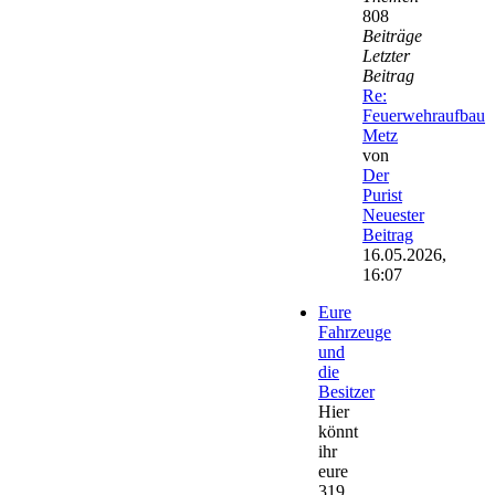
808
Beiträge
Letzter
Beitrag
Re:
Feuerwehraufbau
Metz
von
Der
Purist
Neuester
Beitrag
16.05.2026,
16:07
Eure
Fahrzeuge
und
die
Besitzer
Hier
könnt
ihr
eure
319