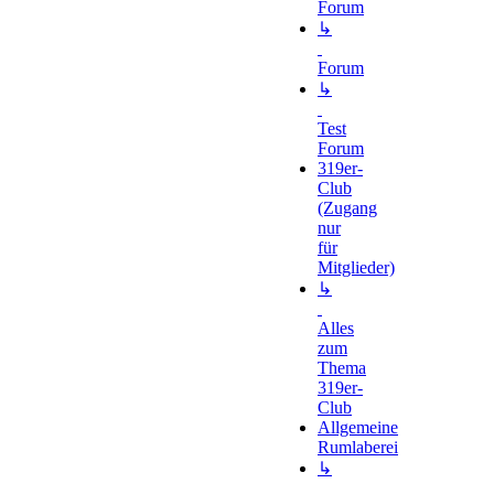
Forum
↳
Forum
↳
Test
Forum
319er-
Club
(Zugang
nur
für
Mitglieder)
↳
Alles
zum
Thema
319er-
Club
Allgemeine
Rumlaberei
↳