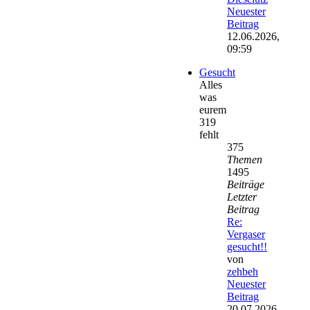
Neuester
Beitrag
12.06.2026,
09:59
Gesucht
Alles
was
eurem
319
fehlt
375
Themen
1495
Beiträge
Letzter
Beitrag
Re:
Vergaser
gesucht!!
von
zehbeh
Neuester
Beitrag
20.07.2026,