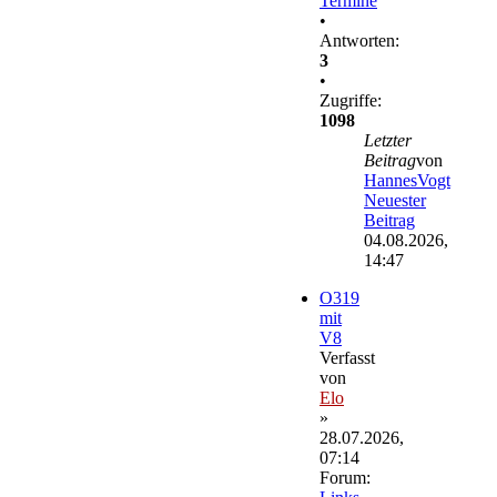
Termine
•
Antworten:
3
•
Zugriffe:
1098
Letzter
Beitrag
von
HannesVogt
Neuester
Beitrag
04.08.2026,
14:47
O319
mit
V8
Verfasst
von
Elo
»
28.07.2026,
07:14
Forum: