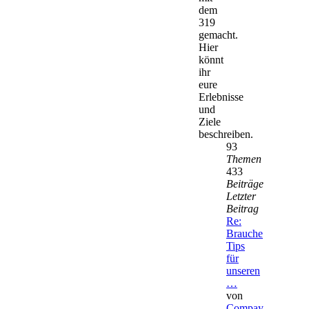
dem
319
gemacht.
Hier
könnt
ihr
eure
Erlebnisse
und
Ziele
beschreiben.
93
Themen
433
Beiträge
Letzter
Beitrag
Re:
Brauche
Tips
für
unseren
…
von
Compay