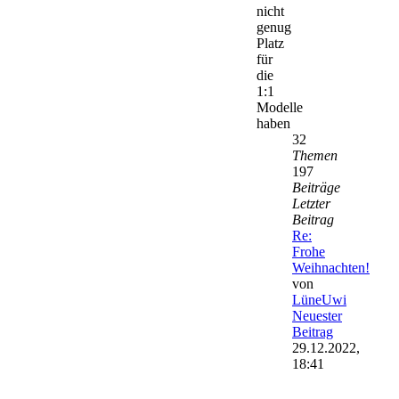
nicht
genug
Platz
für
die
1:1
Modelle
haben
32
Themen
197
Beiträge
Letzter
Beitrag
Re:
Frohe
Weihnachten!
von
LüneUwi
Neuester
Beitrag
29.12.2022,
18:41