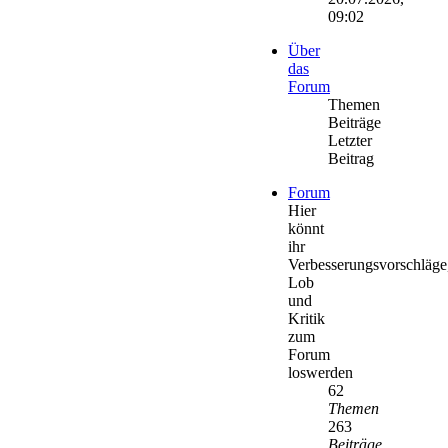
09:02
Über
das
Forum
Themen
Beiträge
Letzter
Beitrag
Forum
Hier
könnt
ihr
Verbesserungsvorschläge
Lob
und
Kritik
zum
Forum
loswerden
62
Themen
263
Beiträge