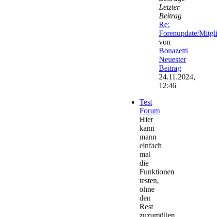
Letzter
Beitrag
Re:
Forenupdate/Mitg
von
Bonazetti
Neuester
Beitrag
24.11.2024,
12:46
Test
Forum
Hier
kann
mann
einfach
mal
die
Funktionen
testen,
ohne
den
Rest
zuzumüllen