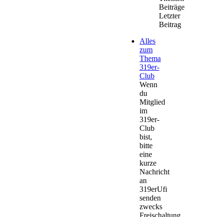
Beiträge
Letzter
Beitrag
Alles
zum
Thema
319er-
Club
Wenn
du
Mitglied
im
319er-
Club
bist,
bitte
eine
kurze
Nachricht
an
319erUfi
senden
zwecks
Freischaltung