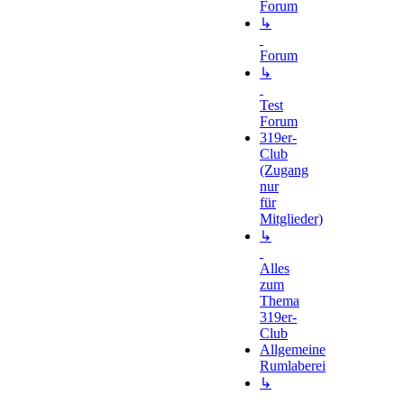
Forum
↳
Forum
↳
Test
Forum
319er-
Club
(Zugang
nur
für
Mitglieder)
↳
Alles
zum
Thema
319er-
Club
Allgemeine
Rumlaberei
↳