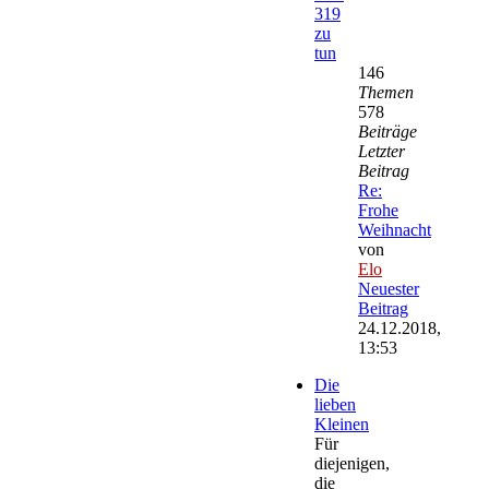
319
zu
tun
146
Themen
578
Beiträge
Letzter
Beitrag
Re:
Frohe
Weihnacht
von
Elo
Neuester
Beitrag
24.12.2018,
13:53
Die
lieben
Kleinen
Für
diejenigen,
die