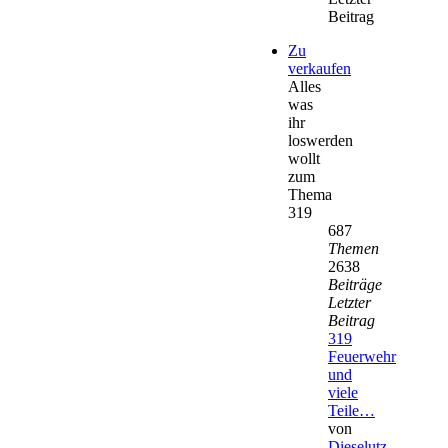
Beitrag
Zu
verkaufen
Alles
was
ihr
loswerden
wollt
zum
Thema
319
687
Themen
2638
Beiträge
Letzter
Beitrag
319
Feuerwehr
und
viele
Teile…
von
Dieselutz