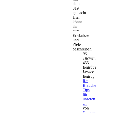
dem
319
gemacht.
Hier
könnt
ihr
eure
Erlebnisse
und
Ziele
beschreiben.
93
Themen
433
Beiträge
Letzter
Beitrag
Re:
Brauche
Tips
für
unseren
…
von
Compay