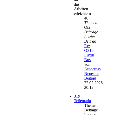
das
Arbeiten
erleichtern
46
Themen
692
Beiträge
Letzter
Beitrag
Re:
O319
Luxus
Bus
von
Autocross
Neuester
Beitrag
22.02.2026,
20:12
319
Teilemarkt
Themen
Beiträge
Letzter