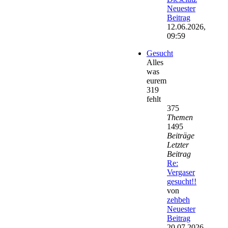
Neuester
Beitrag
12.06.2026,
09:59
Gesucht
Alles
was
eurem
319
fehlt
375
Themen
1495
Beiträge
Letzter
Beitrag
Re:
Vergaser
gesucht!!
von
zehbeh
Neuester
Beitrag
20.07.2026,