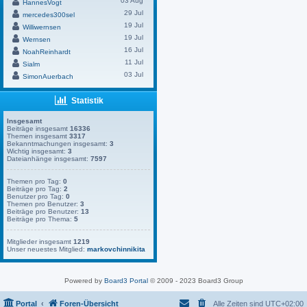
03 Aug
HannesVogt
29 Jul
mercedes300sel
19 Jul
Williwernsen
19 Jul
Wernsen
16 Jul
NoahReinhardt
11 Jul
Sialm
03 Jul
SimonAuerbach
Statistik
Insgesamt
Beiträge insgesamt
16336
Themen insgesamt
3317
Bekanntmachungen insgesamt:
3
Wichtig insgesamt:
3
Dateianhänge insgesamt:
7597
Themen pro Tag:
0
Beiträge pro Tag:
2
Benutzer pro Tag:
0
Themen pro Benutzer:
3
Beiträge pro Benutzer:
13
Beiträge pro Thema:
5
Mitglieder insgesamt
1219
Unser neuestes Mitglied:
markovchinnikita
Powered by
Board3 Portal
© 2009 - 2023 Board3 Group
Portal
Foren-Übersicht
Alle Zeiten sind
UTC+02:00