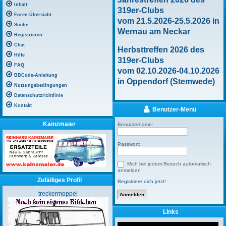
Inhalt
319er-Clubs
Foren-Übersicht
vom 21.5.2026-25.5.2026 in
Suche
Wernau am Neckar
Registrieren
Chat
Herbsttreffen 2026 des
Hilfe
319er-Clubs
FAQ
vom 02.10.2026-04.10.2026
BBCode-Anleitung
in Oppendorf (Stemwede)
Nutzungsbedingungen
Datenschutzrichtlinie
Kontakt
Benutzer-Menü
Kainzmaier
Benutzername:
Passwort:
Mich bei jedem Besuch automatisch
anmelden
Zufälliges Profil
Registriere dich jetzt!
treckermoppel
Links