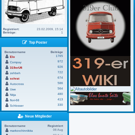
Registriert:
23.02.2009, 15:14
Beiträge:
1
Top Poster
Benutzername
Beiträge
1765
Elo
972
Compay
926
319erUfi
722
zehbeh
674
schrat
586
Autocross
564
Uwe
480
Nitja
413
flori-68
330
Schlosser
Neue Mitglieder
Benutzername
Registriert
06 Aug
markovchinnikita