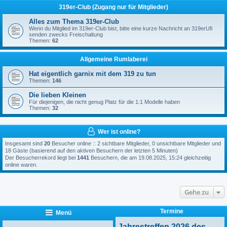
319er-Club (Zugang nur für Mitglieder)
Alles zum Thema 319er-Club
Wenn du Mitglied im 319er-Club bist, bitte eine kurze Nachricht an 319erUfi
senden zwecks Freischaltung
Themen:
62
Allgemeine Rumlaberei
Hat eigentlich garnix mit dem 319 zu tun
Themen:
146
Die lieben Kleinen
Für diejenigen, die nicht genug Platz für die 1:1 Modelle haben
Themen:
32
Wer ist online?
Insgesamt sind
20
Besucher online :: 2 sichtbare Mitglieder, 0 unsichtbare Mitglieder und
18 Gäste (basierend auf den aktiven Besuchern der letzten 5 Minuten)
Der Besucherrekord liegt bei
1441
Besuchern, die am 19.08.2025, 15:24 gleichzeitig
online waren.
Gehe zu
Termine
Menü
Jahrestreffen 2026 des