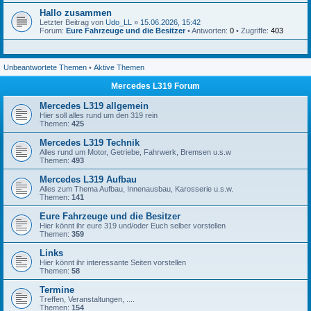
Hallo zusammen
Letzter Beitrag von
Udo_LL
»
15.06.2026, 15:42
Forum:
Eure Fahrzeuge und die Besitzer
• Antworten:
0
• Zugriffe:
403
Unbeantwortete Themen
•
Aktive Themen
Mercedes L319 Forum
Mercedes L319 allgemein
Hier soll alles rund um den 319 rein
Themen:
425
Mercedes L319 Technik
Alles rund um Motor, Getriebe, Fahrwerk, Bremsen u.s.w
Themen:
493
Mercedes L319 Aufbau
Alles zum Thema Aufbau, Innenausbau, Karosserie u.s.w.
Themen:
141
Eure Fahrzeuge und die Besitzer
Hier könnt ihr eure 319 und/oder Euch selber vorstellen
Themen:
359
Links
Hier könnt ihr interessante Seiten vorstellen
Themen:
58
Termine
Treffen, Veranstaltungen, ....
Themen:
154