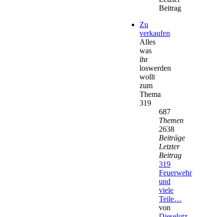
Beitrag
Zu
verkaufen
Alles
was
ihr
loswerden
wollt
zum
Thema
319
687
Themen
2638
Beiträge
Letzter
Beitrag
319
Feuerwehr
und
viele
Teile…
von
Dieselutz