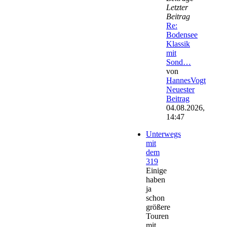
Letzter
Beitrag
Re:
Bodensee
Klassik
mit
Sond…
von
HannesVogt
Neuester
Beitrag
04.08.2026,
14:47
Unterwegs
mit
dem
319
Einige
haben
ja
schon
größere
Touren
mit