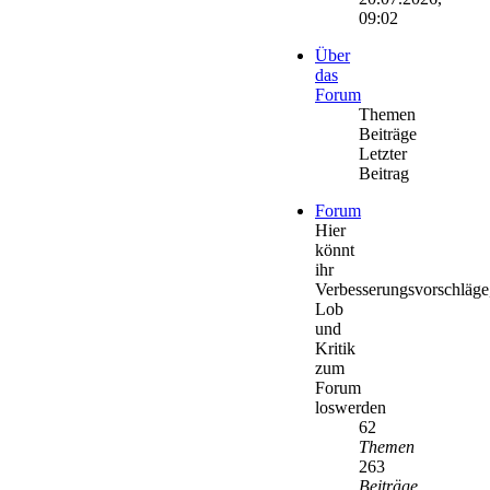
09:02
Über
das
Forum
Themen
Beiträge
Letzter
Beitrag
Forum
Hier
könnt
ihr
Verbesserungsvorschläge
Lob
und
Kritik
zum
Forum
loswerden
62
Themen
263
Beiträge