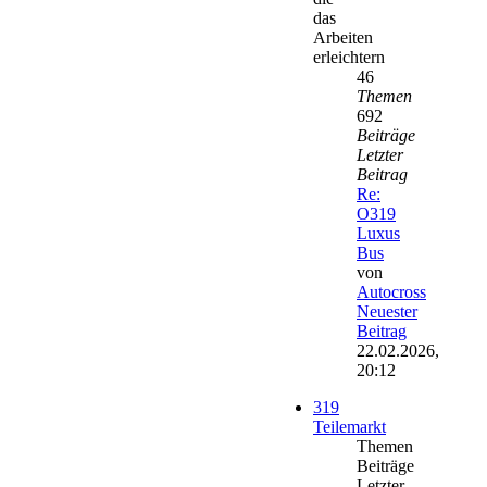
das
Arbeiten
erleichtern
46
Themen
692
Beiträge
Letzter
Beitrag
Re:
O319
Luxus
Bus
von
Autocross
Neuester
Beitrag
22.02.2026,
20:12
319
Teilemarkt
Themen
Beiträge
Letzter