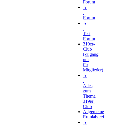
Forum
↳
Forum
↳
Test
Forum
319er-
Club
(Zugang
nur
für
Mitglieder)
↳
Alles
zum
Thema
319er-
Club
Allgemeine
Rumlaberei
↳