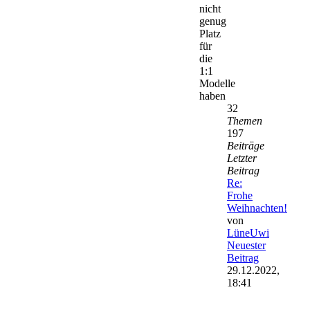
nicht
genug
Platz
für
die
1:1
Modelle
haben
32
Themen
197
Beiträge
Letzter
Beitrag
Re:
Frohe
Weihnachten!
von
LüneUwi
Neuester
Beitrag
29.12.2022,
18:41