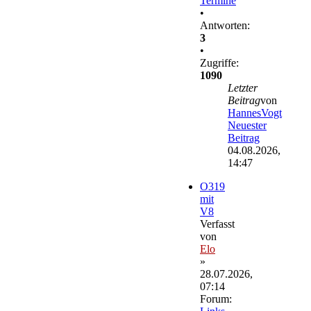
Termine
•
Antworten:
3
•
Zugriffe:
1090
Letzter
Beitrag
von
HannesVogt
Neuester
Beitrag
04.08.2026,
14:47
O319
mit
V8
Verfasst
von
Elo
»
28.07.2026,
07:14
Forum: