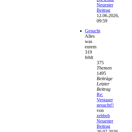
Neuester
Beitrag
12.06.2026,
09:59
Gesucht
Alles
was
eurem
319
fehlt
375
Themen
1495
Beiträge
Letzter
Beitrag
Re:
Vergaser
gesucht!!
von
zehbeh
Neuester
Beitrag
20.07.2026,