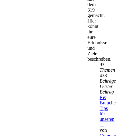
dem
319
gemacht.
Hier
könnt
ihr
eure
Erlebnisse
und
Ziele
beschreiben.
93
Themen
433
Beiträge
Letzter
Beitrag
Re:
Brauche
Tips
für
unseren
…
von
Compay