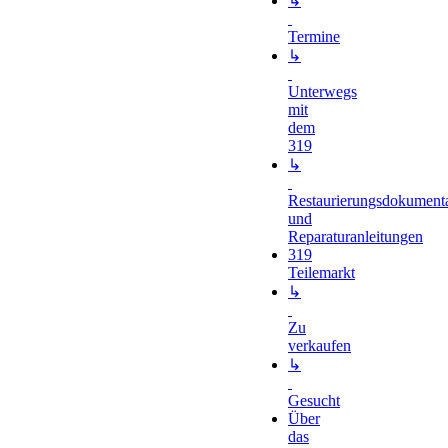
↳
Termine
↳
Unterwegs
mit
dem
319
↳
Restaurierungsdokument
und
Reparaturanleitungen
319
Teilemarkt
↳
Zu
verkaufen
↳
Gesucht
Über
das