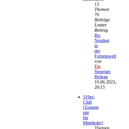
13
Themen
70
Beiträge
Letzter
Beitrag
Re:
Neuling
in
der
Forumswelt
von
Elo
Neuester
Beitrag
10.06.2023,
20:15
319er-
Club
(Zugang
nur
für
Mitglieder)
Themen