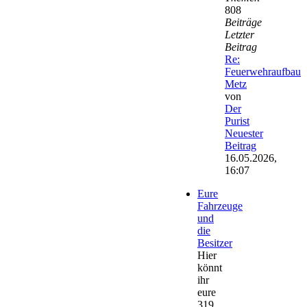
808
Beiträge
Letzter
Beitrag
Re:
Feuerwehraufbau
Metz
von
Der
Purist
Neuester
Beitrag
16.05.2026,
16:07
Eure
Fahrzeuge
und
die
Besitzer
Hier
könnt
ihr
eure
319