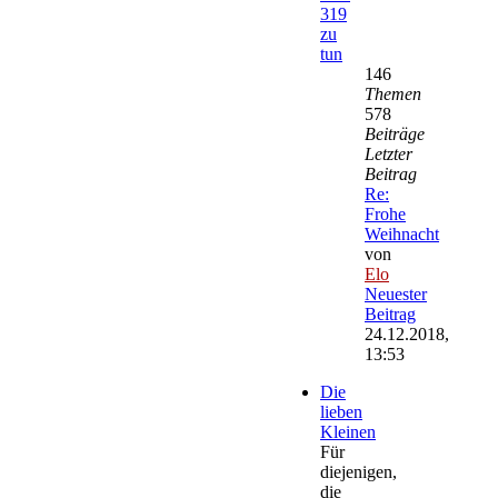
319
zu
tun
146
Themen
578
Beiträge
Letzter
Beitrag
Re:
Frohe
Weihnacht
von
Elo
Neuester
Beitrag
24.12.2018,
13:53
Die
lieben
Kleinen
Für
diejenigen,
die