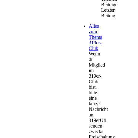
Beiträge
Letzter
Beitrag
Alles
zum
Thema
319er-
Club
Wenn
du
Mitglied
im
319er-
Club
bist,
bitte
eine
kurze
Nachricht
an
319erUfi
senden
zwecks
Freischaltung