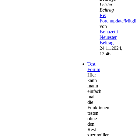
Letzter
Beitrag
Re:
Forenupdate/Mitg
von
Bonazetti
Neuester
Beitrag
24.11.2024,
12:46
Test
Forum
Hier
kann
mann
einfach
mal
die
Funktionen
testen,
ohne
den
Rest
zuzumüllen