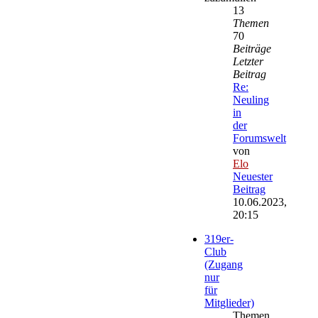
13
Themen
70
Beiträge
Letzter
Beitrag
Re:
Neuling
in
der
Forumswelt
von
Elo
Neuester
Beitrag
10.06.2023,
20:15
319er-
Club
(Zugang
nur
für
Mitglieder)
Themen