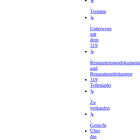
↳
Termine
↳
Unterwegs
mit
dem
319
↳
Restaurierungsdokument
und
Reparaturanleitungen
319
Teilemarkt
↳
Zu
verkaufen
↳
Gesucht
Über
das