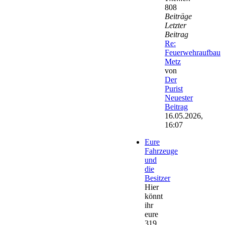
808
Beiträge
Letzter
Beitrag
Re:
Feuerwehraufbau
Metz
von
Der
Purist
Neuester
Beitrag
16.05.2026,
16:07
Eure
Fahrzeuge
und
die
Besitzer
Hier
könnt
ihr
eure
319