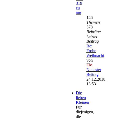
319
zu
tun
146
Themen
578
Beiträge
Letzter
Beitrag
Re:
Frohe
Weihnacht
von
Elo
Neuester
Beitrag
24.12.2018,
13:53
Die
lieben
Kleinen
Für
diejenigen,
die