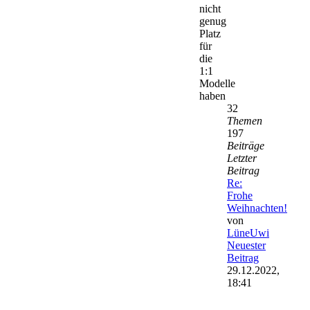
nicht
genug
Platz
für
die
1:1
Modelle
haben
32
Themen
197
Beiträge
Letzter
Beitrag
Re:
Frohe
Weihnachten!
von
LüneUwi
Neuester
Beitrag
29.12.2022,
18:41