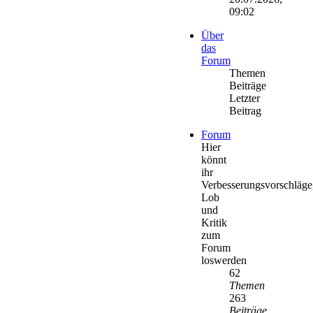
09:02
Über
das
Forum
Themen
Beiträge
Letzter
Beitrag
Forum
Hier
könnt
ihr
Verbesserungsvorschläge
Lob
und
Kritik
zum
Forum
loswerden
62
Themen
263
Beiträge