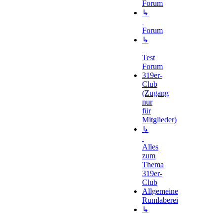
Forum
↳
Forum
↳
Test
Forum
319er-
Club
(Zugang
nur
für
Mitglieder)
↳
Alles
zum
Thema
319er-
Club
Allgemeine
Rumlaberei
↳