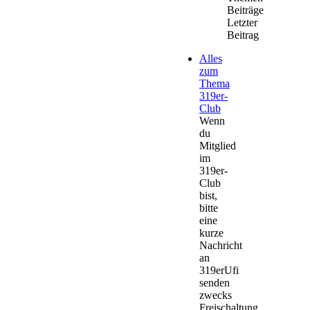
Beiträge
Letzter
Beitrag
Alles
zum
Thema
319er-
Club
Wenn
du
Mitglied
im
319er-
Club
bist,
bitte
eine
kurze
Nachricht
an
319erUfi
senden
zwecks
Freischaltung