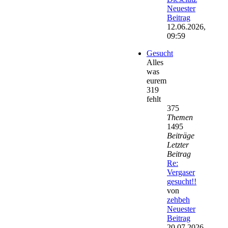
Neuester
Beitrag
12.06.2026,
09:59
Gesucht
Alles
was
eurem
319
fehlt
375
Themen
1495
Beiträge
Letzter
Beitrag
Re:
Vergaser
gesucht!!
von
zehbeh
Neuester
Beitrag
20.07.2026,