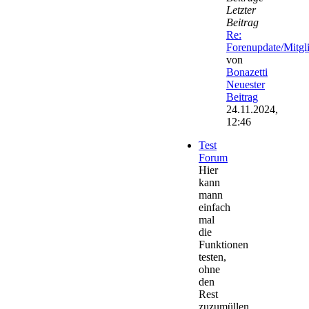
Letzter
Beitrag
Re:
Forenupdate/Mitg
von
Bonazetti
Neuester
Beitrag
24.11.2024,
12:46
Test
Forum
Hier
kann
mann
einfach
mal
die
Funktionen
testen,
ohne
den
Rest
zuzumüllen