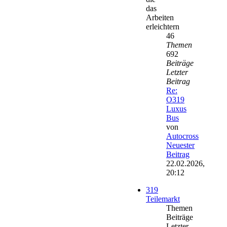
das
Arbeiten
erleichtern
46
Themen
692
Beiträge
Letzter
Beitrag
Re:
O319
Luxus
Bus
von
Autocross
Neuester
Beitrag
22.02.2026,
20:12
319
Teilemarkt
Themen
Beiträge
Letzter