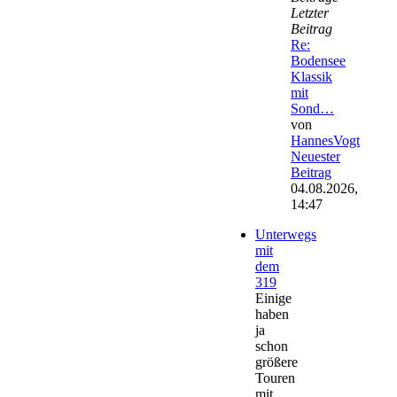
Letzter
Beitrag
Re:
Bodensee
Klassik
mit
Sond…
von
HannesVogt
Neuester
Beitrag
04.08.2026,
14:47
Unterwegs
mit
dem
319
Einige
haben
ja
schon
größere
Touren
mit