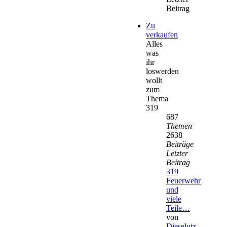
Beitrag
Zu
verkaufen
Alles
was
ihr
loswerden
wollt
zum
Thema
319
687
Themen
2638
Beiträge
Letzter
Beitrag
319
Feuerwehr
und
viele
Teile…
von
Dieselutz