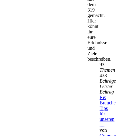
dem
319
gemacht.
Hier
könnt
ihr
eure
Erlebnisse
und
Ziele
beschreiben.
93
Themen
433
Beiträge
Letzter
Beitrag
Re:
Brauche
Tips
für
unseren
…
von
Compay