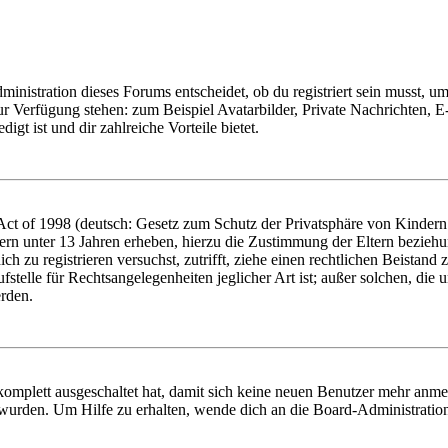
istration dieses Forums entscheidet, ob du registriert sein musst, um Be
zur Verfügung stehen: zum Beispiel Avatarbilder, Private Nachrichten, 
igt ist und dir zahlreiche Vorteile bietet.
t of 1998 (deutsch: Gesetz zum Schutz der Privatsphäre von Kindern i
ern unter 13 Jahren erheben, hierzu die Zustimmung der Eltern bezieh
dich zu registrieren versuchst, zutrifft, ziehe einen rechtlichen Beista
stelle für Rechtsangelegenheiten jeglicher Art ist; außer solchen, die
erden.
 komplett ausgeschaltet hat, damit sich keine neuen Benutzer mehr anm
 wurden. Um Hilfe zu erhalten, wende dich an die Board-Administratio