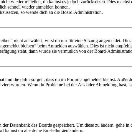
 nicht wieder mitteilen, du kannst es jedoch zurücksetzen. Dies machs
 dich schnell wieder anmelden können.
ückzusetzen, so wende dich an die Board-Administration.
en“ nicht auswählst, wirst du nur für eine Sitzung angemeldet. Dies
Angemeldet bleiben“ beim Anmelden auswählen. Dies ist nicht empfehle
Verfügung steht, dann wurde sie vermutlich von der Board-Administratio
 hat und die dafür sorgen, dass du im Forum angemeldet bleibst. Außer
tiviert wurden. Wenn du Probleme bei der An- oder Abmeldung hast, ka
 in der Datenbank des Boards gespeichert. Um diese zu ändern, gehe in
t kannst du alle deine Einstellungen ändern.