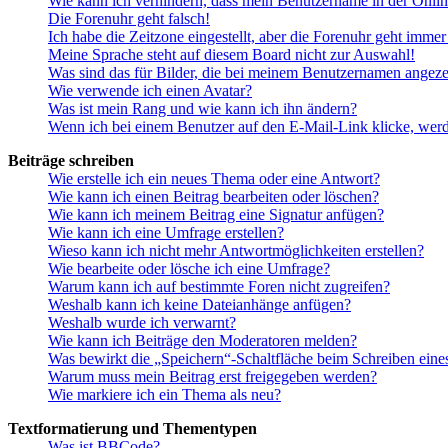
Wie kann ich verhindern, dass mein Benutzername in der Onlin
Die Forenuhr geht falsch!
Ich habe die Zeitzone eingestellt, aber die Forenuhr geht immer
Meine Sprache steht auf diesem Board nicht zur Auswahl!
Was sind das für Bilder, die bei meinem Benutzernamen angez
Wie verwende ich einen Avatar?
Was ist mein Rang und wie kann ich ihn ändern?
Wenn ich bei einem Benutzer auf den E-Mail-Link klicke, werd
Beiträge schreiben
Wie erstelle ich ein neues Thema oder eine Antwort?
Wie kann ich einen Beitrag bearbeiten oder löschen?
Wie kann ich meinem Beitrag eine Signatur anfügen?
Wie kann ich eine Umfrage erstellen?
Wieso kann ich nicht mehr Antwortmöglichkeiten erstellen?
Wie bearbeite oder lösche ich eine Umfrage?
Warum kann ich auf bestimmte Foren nicht zugreifen?
Weshalb kann ich keine Dateianhänge anfügen?
Weshalb wurde ich verwarnt?
Wie kann ich Beiträge den Moderatoren melden?
Was bewirkt die „Speichern“-Schaltfläche beim Schreiben eine
Warum muss mein Beitrag erst freigegeben werden?
Wie markiere ich ein Thema als neu?
Textformatierung und Thementypen
Was ist BBCode?