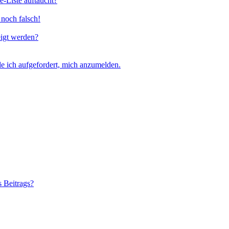
e-Liste auftaucht?
 noch falsch!
eigt werden?
e ich aufgefordert, mich anzumelden.
s Beitrags?