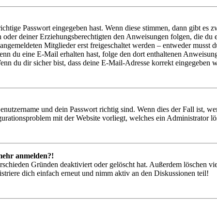
richtige Passwort eingegeben hast. Wenn diese stimmen, dann gibt es
ern oder deiner Erziehungsberechtigten den Anweisungen folgen, die du e
 angemeldeten Mitglieder erst freigeschaltet werden – entweder musst du
. Wenn du eine E-Mail erhalten hast, folge den dort enthaltenen Anweis
nn du dir sicher bist, dass deine E-Mail-Adresse korrekt eingegeben w
Benutzername und dein Passwort richtig sind. Wenn dies der Fall ist, w
igurationsproblem mit der Website vorliegt, welches ein Administrator l
t mehr anmelden?!
rschieden Gründen deaktiviert oder gelöscht hat. Außerdem löschen vie
triere dich einfach erneut und nimm aktiv an den Diskussionen teil!