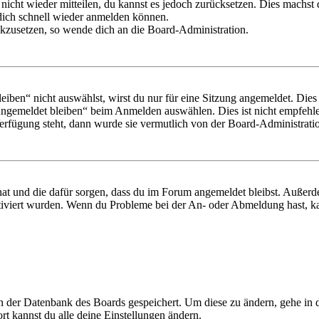
 nicht wieder mitteilen, du kannst es jedoch zurücksetzen. Dies machs
 dich schnell wieder anmelden können.
ückzusetzen, so wende dich an die Board-Administration.
en“ nicht auswählst, wirst du nur für eine Sitzung angemeldet. Dies
Angemeldet bleiben“ beim Anmelden auswählen. Dies ist nicht empfehle
Verfügung steht, dann wurde sie vermutlich von der Board-Administratio
 hat und die dafür sorgen, dass du im Forum angemeldet bleibst. Außer
tiviert wurden. Wenn du Probleme bei der An- oder Abmeldung hast, ka
 in der Datenbank des Boards gespeichert. Um diese zu ändern, gehe in
t kannst du alle deine Einstellungen ändern.