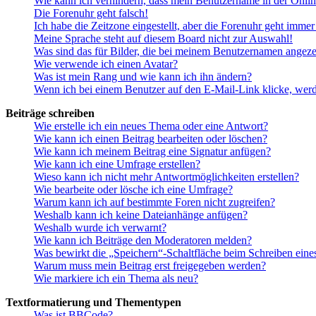
Wie kann ich verhindern, dass mein Benutzername in der Onlin
Die Forenuhr geht falsch!
Ich habe die Zeitzone eingestellt, aber die Forenuhr geht immer
Meine Sprache steht auf diesem Board nicht zur Auswahl!
Was sind das für Bilder, die bei meinem Benutzernamen angez
Wie verwende ich einen Avatar?
Was ist mein Rang und wie kann ich ihn ändern?
Wenn ich bei einem Benutzer auf den E-Mail-Link klicke, werd
Beiträge schreiben
Wie erstelle ich ein neues Thema oder eine Antwort?
Wie kann ich einen Beitrag bearbeiten oder löschen?
Wie kann ich meinem Beitrag eine Signatur anfügen?
Wie kann ich eine Umfrage erstellen?
Wieso kann ich nicht mehr Antwortmöglichkeiten erstellen?
Wie bearbeite oder lösche ich eine Umfrage?
Warum kann ich auf bestimmte Foren nicht zugreifen?
Weshalb kann ich keine Dateianhänge anfügen?
Weshalb wurde ich verwarnt?
Wie kann ich Beiträge den Moderatoren melden?
Was bewirkt die „Speichern“-Schaltfläche beim Schreiben eine
Warum muss mein Beitrag erst freigegeben werden?
Wie markiere ich ein Thema als neu?
Textformatierung und Thementypen
Was ist BBCode?