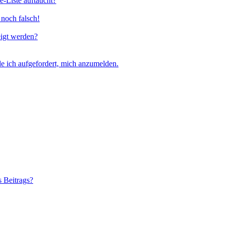
e-Liste auftaucht?
 noch falsch!
eigt werden?
e ich aufgefordert, mich anzumelden.
s Beitrags?