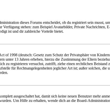
istration dieses Forums entscheidet, ob du registriert sein musst, um Be
zur Verfügung stehen: zum Beispiel Avatarbilder, Private Nachrichten, 
igt ist und dir zahlreiche Vorteile bietet.
t of 1998 (deutsch: Gesetz zum Schutz der Privatsphäre von Kindern i
ern unter 13 Jahren erheben, hierzu die Zustimmung der Eltern bezieh
dich zu registrieren versuchst, zutrifft, ziehe einen rechtlichen Beista
stelle für Rechtsangelegenheiten jeglicher Art ist; außer solchen, die
erden.
 komplett ausgeschaltet hat, damit sich keine neuen Benutzer mehr anm
 wurden. Um Hilfe zu erhalten, wende dich an die Board-Administratio