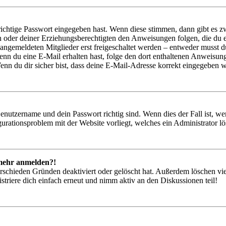
richtige Passwort eingegeben hast. Wenn diese stimmen, dann gibt es
ern oder deiner Erziehungsberechtigten den Anweisungen folgen, die du e
 angemeldeten Mitglieder erst freigeschaltet werden – entweder musst du
. Wenn du eine E-Mail erhalten hast, folge den dort enthaltenen Anweis
nn du dir sicher bist, dass deine E-Mail-Adresse korrekt eingegeben w
Benutzername und dein Passwort richtig sind. Wenn dies der Fall ist, w
igurationsproblem mit der Website vorliegt, welches ein Administrator l
t mehr anmelden?!
rschieden Gründen deaktiviert oder gelöscht hat. Außerdem löschen vie
triere dich einfach erneut und nimm aktiv an den Diskussionen teil!