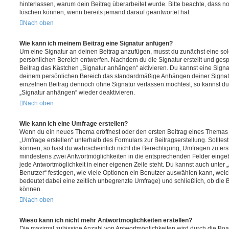
hinterlassen, warum dein Beitrag überarbeitet wurde. Bitte beachte, dass n
löschen können, wenn bereits jemand darauf geantwortet hat.
Nach oben
Wie kann ich meinem Beitrag eine Signatur anfügen?
Um eine Signatur an deinen Beitrag anzufügen, musst du zunächst eine sol
persönlichen Bereich entwerfen. Nachdem du die Signatur erstellt und gesp
Beitrag das Kästchen „Signatur anhängen“ aktivieren. Du kannst eine Signa
deinem persönlichen Bereich das standardmäßige Anhängen deiner Signatu
einzelnen Beitrag dennoch ohne Signatur verfassen möchtest, so kannst du 
„Signatur anhängen“ wieder deaktivieren.
Nach oben
Wie kann ich eine Umfrage erstellen?
Wenn du ein neues Thema eröffnest oder den ersten Beitrag eines Themas be
„Umfrage erstellen“ unterhalb des Formulars zur Beitragserstellung. Solltes
können, so hast du wahrscheinlich nicht die Berechtigung, Umfragen zu erste
mindestens zwei Antwortmöglichkeiten in die entsprechenden Felder eingeb
jede Antwortmöglichkeit in einer eigenen Zeile steht. Du kannst auch unter
Benutzer“ festlegen, wie viele Optionen ein Benutzer auswählen kann, welche
bedeutet dabei eine zeitlich unbegrenzte Umfrage) und schließlich, ob die
können.
Nach oben
Wieso kann ich nicht mehr Antwortmöglichkeiten erstellen?
Die maximal zulässige Anzahl von Antwortmöglichkeiten wird durch die Boa