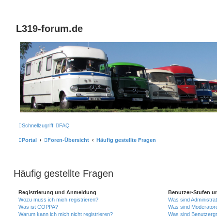
L319-forum.de
Schnellzugriff
FAQ
Portal
Foren-Übersicht
Häufig gestellte Fragen
Häufig gestellte Fragen
Registrierung und Anmeldung
Benutzer-Stufen u
Wozu muss ich mich registrieren?
Was sind Administra
Was ist COPPA?
Was sind Moderator
Warum kann ich mich nicht registrieren?
Was sind Benutzerg