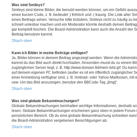
Was sind Smileys?
Smileys sind kleine Bilder, die benutzt werden können, um ein Gefühl auszu
einen kurzen Code, z. B. bedeutet :) fröhlich und :( traurig. Die Liste aller
eines Beitrags sehen. Versuche bitte trotzdem, Smileys nicht zu häufig zu 
schnell unlesbar machen und ein Moderator könnte deshalb deinen Beitrag
gar komplett löschen. Die Board-Administration kann auch die Anzahl der S
Beitrag benutzen kannst.
Nach oben
Kann ich Bilder in meine Beiträge einfügen?
Ja, Bilder können in deinem Beitrag angezeigt werden. Wenn die Administra
kannst du das Bild auch direkt hochladen. Ansonsten musst du zu einem Bild
zugänglichen Server liegt, z. B. http://www.domain.tld/mein-bild.gif. Du kann
auf deinem eigenen PC befinden (außer es ist ein öffentlich zugänglicher Se
einer Anmeldung verfügbar sind, z. B. Hotmail- oder Yahoo-Mailboxen, mit
usw. Um das Bild anzuzeigen, benutze den BBCode-Tag „[img]“.
Nach oben
Was sind globale Bekanntmachungen?
Globale Bekanntmachungen beinhalten wichtige Informationen, deshalb soll
lesen. Globale Bekanntmachungen erscheinen ganz oben in jedem Forum u
persönlichen Bereich. Ob du eine globale Bekanntmachung schreiben kanns
die Board-Administration vergebenen Berechtigungen ab.
Nach oben