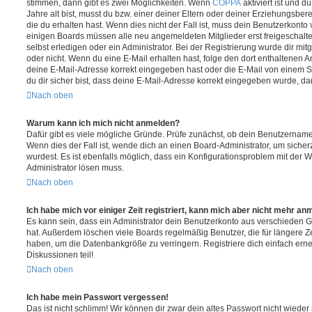
stimmen, dann gibt es zwei Möglichkeiten. Wenn
COPPA
aktiviert ist und 
Jahre alt bist, musst du bzw. einer deiner Eltern oder deiner Erziehungsbe
die du erhalten hast. Wenn dies nicht der Fall ist, muss dein Benutzerkonto v
einigen Boards müssen alle neu angemeldeten Mitglieder erst freigeschalt
selbst erledigen oder ein Administrator. Bei der Registrierung wurde dir mitget
oder nicht. Wenn du eine E-Mail erhalten hast, folge den dort enthaltenen
deine E-Mail-Adresse korrekt eingegeben hast oder die E-Mail von einem S
du dir sicher bist, dass deine E-Mail-Adresse korrekt eingegeben wurde, dan
Nach oben
Warum kann ich mich nicht anmelden?
Dafür gibt es viele mögliche Gründe. Prüfe zunächst, ob dein Benutzername 
Wenn dies der Fall ist, wende dich an einen Board-Administrator, um sicher
wurdest. Es ist ebenfalls möglich, dass ein Konfigurationsproblem mit der W
Administrator lösen muss.
Nach oben
Ich habe mich vor einiger Zeit registriert, kann mich aber nicht mehr an
Es kann sein, dass ein Administrator dein Benutzerkonto aus verschieden G
hat. Außerdem löschen viele Boards regelmäßig Benutzer, die für längere Z
haben, um die Datenbankgröße zu verringern. Registriere dich einfach ern
Diskussionen teil!
Nach oben
Ich habe mein Passwort vergessen!
Das ist nicht schlimm! Wir können dir zwar dein altes Passwort nicht wieder 