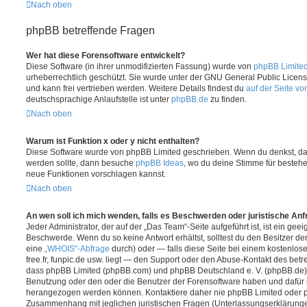
Nach oben
phpBB betreffende Fragen
Wer hat diese Forensoftware entwickelt?
Diese Software (in ihrer unmodifizierten Fassung) wurde von
phpBB Limite
urheberrechtlich geschützt. Sie wurde unter der GNU General Public License
und kann frei vertrieben werden. Weitere Details findest du
auf der Seite v
deutschsprachige Anlaufstelle ist unter
phpBB.de
zu finden.
Nach oben
Warum ist Funktion x oder y nicht enthalten?
Diese Software wurde von phpBB Limited geschrieben. Wenn du denkst, das
werden sollte, dann besuche
phpBB Ideas
, wo du deine Stimme für beste
neue Funktionen vorschlagen kannst.
Nach oben
An wen soll ich mich wenden, falls es Beschwerden oder juristische An
Jeder Administrator, der auf der „Das Team“-Seite aufgeführt ist, ist ein geei
Beschwerde. Wenn du so keine Antwort erhältst, solltest du den Besitzer de
eine
„WHOIS“-Abfrage
durch) oder — falls diese Seite bei einem kostenlos
free.fr, funpic.de usw. liegt — den Support oder den Abuse-Kontakt des betr
dass phpBB Limited (phpBB.com) und phpBB Deutschland e. V. (phpBB.de
Benutzung oder den oder die Benutzer der Forensoftware haben und dafür 
herangezogen werden können. Kontaktiere daher nie phpBB Limited oder p
Zusammenhang mit jeglichen juristischen Fragen (Unterlassungserklärunge