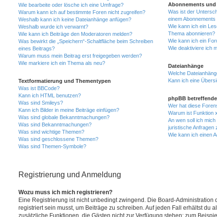
Abonnements und 
Wie bearbeite oder lösche ich eine Umfrage?
Was ist der Untersc
Warum kann ich auf bestimmte Foren nicht zugreifen?
einem Abonnements 
Weshalb kann ich keine Dateianhänge anfügen?
Wie kann ich ein Les
Weshalb wurde ich verwarnt?
Thema abonnieren?
Wie kann ich Beiträge den Moderatoren melden?
Wie kann ich ein Fo
Was bewirkt die „Speichern“-Schaltfläche beim Schreiben
Wie deaktiviere ich
eines Beitrags?
Warum muss mein Beitrag erst freigegeben werden?
Wie markiere ich ein Thema als neu?
Dateianhänge
Welche Dateianhänge
Kann ich eine Übersi
Textformatierung und Thementypen
Was ist BBCode?
Kann ich HTML benutzen?
phpBB betreffende
Was sind Smileys?
Wer hat diese Foren
Kann ich Bilder in meine Beiträge einfügen?
Warum ist Funktion x
Was sind globale Bekanntmachungen?
An wen soll ich mic
Was sind Bekanntmachungen?
juristische Anfragen
Was sind wichtige Themen?
Wie kann ich einen A
Was sind geschlossene Themen?
Was sind Themen-Symbole?
Registrierung und Anmeldung
Wozu muss ich mich registrieren?
Eine Registrierung ist nicht unbedingt zwingend. Die Board-Administration
registriert sein musst, um Beiträge zu schreiben. Auf jeden Fall erhältst du als
zusätzliche Funktionen, die Gästen nicht zur Verfügung stehen: zum Beispiel