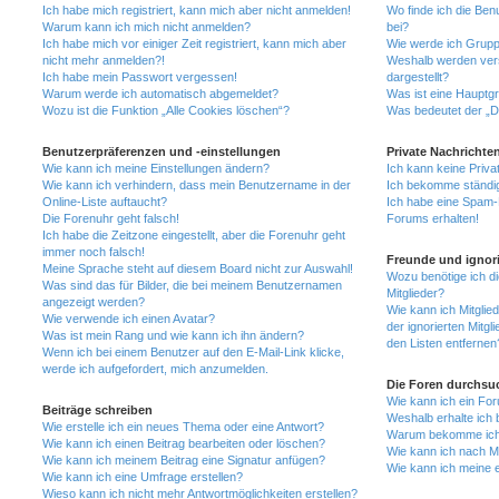
Ich habe mich registriert, kann mich aber nicht anmelden!
Wo finde ich die Ben
Warum kann ich mich nicht anmelden?
bei?
Ich habe mich vor einiger Zeit registriert, kann mich aber
Wie werde ich Grupp
nicht mehr anmelden?!
Weshalb werden ver
Ich habe mein Passwort vergessen!
dargestellt?
Warum werde ich automatisch abgemeldet?
Was ist eine Hauptg
Wozu ist die Funktion „Alle Cookies löschen“?
Was bedeutet der „Da
Benutzerpräferenzen und -einstellungen
Private Nachrichte
Wie kann ich meine Einstellungen ändern?
Ich kann keine Priva
Wie kann ich verhindern, dass mein Benutzername in der
Ich bekomme ständig
Online-Liste auftaucht?
Ich habe eine Spam-E
Die Forenuhr geht falsch!
Forums erhalten!
Ich habe die Zeitzone eingestellt, aber die Forenuhr geht
immer noch falsch!
Freunde und ignori
Meine Sprache steht auf diesem Board nicht zur Auswahl!
Wozu benötige ich di
Was sind das für Bilder, die bei meinem Benutzernamen
Mitglieder?
angezeigt werden?
Wie kann ich Mitglied
Wie verwende ich einen Avatar?
der ignorierten Mitg
Was ist mein Rang und wie kann ich ihn ändern?
den Listen entfernen
Wenn ich bei einem Benutzer auf den E-Mail-Link klicke,
werde ich aufgefordert, mich anzumelden.
Die Foren durchsu
Wie kann ich ein Fo
Beiträge schreiben
Weshalb erhalte ich 
Wie erstelle ich ein neues Thema oder eine Antwort?
Warum bekomme ich b
Wie kann ich einen Beitrag bearbeiten oder löschen?
Wie kann ich nach M
Wie kann ich meinem Beitrag eine Signatur anfügen?
Wie kann ich meine 
Wie kann ich eine Umfrage erstellen?
Wieso kann ich nicht mehr Antwortmöglichkeiten erstellen?