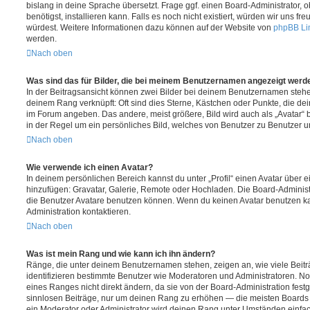
bislang in deine Sprache übersetzt. Frage ggf. einen Board-Administrator, 
benötigst, installieren kann. Falls es noch nicht existiert, würden wir uns f
würdest. Weitere Informationen dazu können auf der Website von
phpBB Li
werden.
Nach oben
Was sind das für Bilder, die bei meinem Benutzernamen angezeigt werd
In der Beitragsansicht können zwei Bilder bei deinem Benutzernamen stehen.
deinem Rang verknüpft: Oft sind dies Sterne, Kästchen oder Punkte, die de
im Forum angeben. Das andere, meist größere, Bild wird auch als „Avatar“ b
in der Regel um ein persönliches Bild, welches von Benutzer zu Benutzer unt
Nach oben
Wie verwende ich einen Avatar?
In deinem persönlichen Bereich kannst du unter „Profil“ einen Avatar über 
hinzufügen: Gravatar, Galerie, Remote oder Hochladen. Die Board-Adminis
die Benutzer Avatare benutzen können. Wenn du keinen Avatar benutzen kan
Administration kontaktieren.
Nach oben
Was ist mein Rang und wie kann ich ihn ändern?
Ränge, die unter deinem Benutzernamen stehen, zeigen an, wie viele Beiträg
identifizieren bestimmte Benutzer wie Moderatoren und Administratoren. N
eines Ranges nicht direkt ändern, da sie von der Board-Administration festg
sinnlosen Beiträge, nur um deinen Rang zu erhöhen — die meisten Boards 
ein Moderator oder Administrator wird deinen Rang unter Umständen einfa