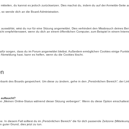
der mitteilen, du kannst es jedoch zurücksetzen. Dies machst du, indem du auf der Anmelde-Seite
, so wende dich an die Board-Administration.
auswählst, wirst du nur für eine Sitzung angemeldet. Dies verhindert den Missbrauch deines Be
ht empfehlenswert, wenn du dich an einem öffentlichen Computer, zum Beispiel in einem Interne
e dafür sorgen, dass du im Forum angemeldet bleibst. Außerdem ermöglichen Cookies einige Funkti
r Abmeldung hast, kann es helfen, wenn du die Cookies löscht.
en
tenbank des Boards gespeichert. Um diese zu ändern, gehe in den „Persönlichen Bereich“; der Li
 auftaucht?
ion „Meinen Online-Status während dieser Sitzung verbergen“. Wenn du diese Option einschaltest
. In diesem Fall solltest du im „Persönlichen Bereich“ die für dich passende Zeitzone (Mitteleurop
n guter Grund, dies jetzt zu tun.