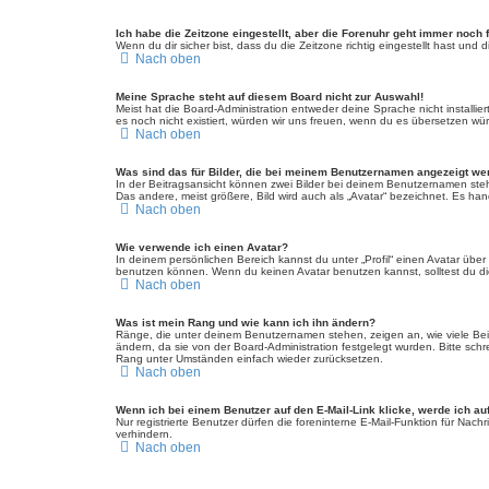
Ich habe die Zeitzone eingestellt, aber die Forenuhr geht immer noch 
Wenn du dir sicher bist, dass du die Zeitzone richtig eingestellt hast und
Nach oben
Meine Sprache steht auf diesem Board nicht zur Auswahl!
Meist hat die Board-Administration entweder deine Sprache nicht installie
es noch nicht existiert, würden wir uns freuen, wenn du es übersetzen w
Nach oben
Was sind das für Bilder, die bei meinem Benutzernamen angezeigt w
In der Beitragsansicht können zwei Bilder bei deinem Benutzernamen steh
Das andere, meist größere, Bild wird auch als „Avatar“ bezeichnet. Es hand
Nach oben
Wie verwende ich einen Avatar?
In deinem persönlichen Bereich kannst du unter „Profil“ einen Avatar üb
benutzen können. Wenn du keinen Avatar benutzen kannst, solltest du die
Nach oben
Was ist mein Rang und wie kann ich ihn ändern?
Ränge, die unter deinem Benutzernamen stehen, zeigen an, wie viele Beitr
ändern, da sie von der Board-Administration festgelegt wurden. Bitte sc
Rang unter Umständen einfach wieder zurücksetzen.
Nach oben
Wenn ich bei einem Benutzer auf den E-Mail-Link klicke, werde ich au
Nur registrierte Benutzer dürfen die foreninterne E-Mail-Funktion für Na
verhindern.
Nach oben