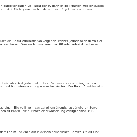
 entsprechenden Link nicht siehst, dann ist die Funktion möglicherweise
schreibst. Stelle jedoch sicher, dass du die Regeln dieses Boards
urch die Board-Administration vergeben, können jedoch auch durch dich
 eingeschlossen. Weitere Informationen zu BBCode findest du auf einer
ie Liste aller Smileys kannst du beim Verfassen eines Beitrags sehen.
echend überarbeiten oder gar komplett löschen. Die Board-Administration
u einem Bild verlinken, das auf einem öffentlich zugänglichen Server
, noch zu Bildern, die nur nach einer Anmeldung verfügbar sind, z. B.
edem Forum und ebenfalls in deinem persönlichen Bereich. Ob du eine