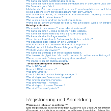
Wie kann ich meine Einstellungen ändern?
Wie kann ich verhindern, dass mein Benutzername in der Online-Liste auf
Die Forenuhr geht falsch!
Ich habe die Zeitzone eingestellt, aber die Forenuhr geht immer noch fals
Meine Sprache steht auf diesem Board nicht zur Auswahl!
Was sind das für Bilder, die bei meinem Benutzernamen angezeigt werde
Wie verwende ich einen Avatar?
Was ist mein Rang und wie kann ich ihn ändern?
Wenn ich bei einem Benutzer auf den E-Mail-Link klicke, werde ich aufgef
Beiträge schreiben
Wie erstelle ich ein neues Thema oder eine Antwort?
Wie kann ich einen Beitrag bearbeiten oder löschen?
Wie kann ich meinem Beitrag eine Signatur anfügen?
Wie kann ich eine Umfrage erstellen?
Wieso kann ich nicht mehr Antwortmöglichkeiten erstellen?
Wie bearbeite oder lösche ich eine Umfrage?
Warum kann ich auf bestimmte Foren nicht zugreifen?
Weshalb kann ich keine Dateianhänge anfügen?
Weshalb wurde ich verwarnt?
Wie kann ich Beiträge den Moderatoren melden?
Was bewirkt die „Speichern“-Schaltfläche beim Schreiben eines Beitrags?
Warum muss mein Beitrag erst freigegeben werden?
Wie markiere ich ein Thema als neu?
Textformatierung und Thementypen
Was ist BBCode?
Kann ich HTML benutzen?
Was sind Smileys?
Kann ich Bilder in meine Beiträge einfügen?
Was sind globale Bekanntmachungen?
Was sind Bekanntmachungen?
Was sind wichtige Themen?
Was sind geschlossene Themen?
Was sind Themen-Symbole?
Registrierung und Anmeldung
Wozu muss ich mich registrieren?
Eine Registrierung ist nicht unbedingt zwingend. Die Board-Administration d
Gästen nicht zur Verfügung stehen: zum Beispiel Avatarbilder, Private Nach