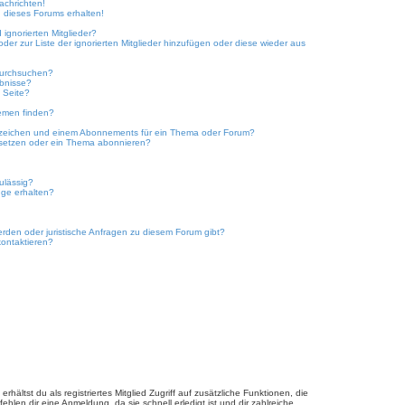
achrichten!
 dieses Forums erhalten!
ignorierten Mitglieder?
oder zur Liste der ignorierten Mitglieder hinzufügen oder diese wieder aus
durchsuchen?
ebnisse?
 Seite?
emen finden?
ezeichen und einem Abonnements für ein Thema oder Forum?
 setzen oder ein Thema abonnieren?
ulässig?
nge erhalten?
erden oder juristische Anfragen zu diesem Forum gibt?
kontaktieren?
hältst du als registriertes Mitglied Zugriff auf zusätzliche Funktionen, die
hlen dir eine Anmeldung, da sie schnell erledigt ist und dir zahlreiche