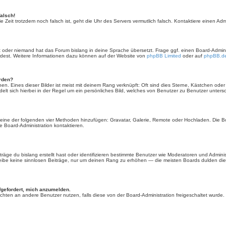
falsch!
 die Zeit trotzdem noch falsch ist, geht die Uhr des Servers vermutlich falsch. Kontaktiere einen A
rt oder niemand hat das Forum bislang in deine Sprache übersetzt. Frage ggf. einen Board-Administ
ürdest. Weitere Informationen dazu können auf der Website von
phpBB Limited
oder auf
phpBB.d
erden?
en. Eines dieser Bilder ist meist mit deinem Rang verknüpft: Oft sind dies Sterne, Kästchen ode
elt sich hierbei in der Regel um ein persönliches Bild, welches von Benutzer zu Benutzer untersch
er eine der folgenden vier Methoden hinzufügen: Gravatar, Galerie, Remote oder Hochladen. Die 
 Board-Administration kontaktieren.
äge du bislang erstellt hast oder identifizieren bestimmte Benutzer wie Moderatoren und Admini
hreibe keine sinnlosen Beiträge, nur um deinen Rang zu erhöhen — die meisten Boards dulden dies
fgefordert, mich anzumelden.
chrichten an andere Benutzer nutzen, falls diese von der Board-Administration freigeschaltet wu