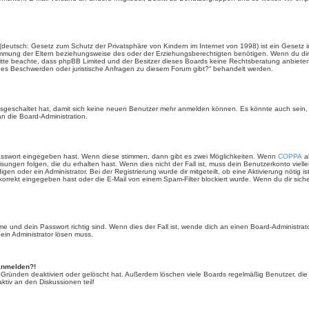
(deutsch: Gesetz zum Schutz der Privatsphäre von Kindern im Internet von 1998) ist ein Gesetz i
mmung der Eltern beziehungsweise des oder der Erziehungsberechtigten benötigen. Wenn du dir un
e. Bitte beachte, dass phpBB Limited und der Besitzer dieses Boards keine Rechtsberatung anbieten
lls es Beschwerden oder juristische Anfragen zu diesem Forum gibt?“ behandelt werden.
 ausgeschaltet hat, damit sich keine neuen Benutzer mehr anmelden können. Es könnte auch sein
an die Board-Administration.
Passwort eingegeben hast. Wenn diese stimmen, dann gibt es zwei Möglichkeiten. Wenn
COPPA
ak
sungen folgen, die du erhalten hast. Wenn dies nicht der Fall ist, muss dein Benutzerkonto viell
igen oder ein Administrator. Bei der Registrierung wurde dir mitgeteilt, ob eine Aktivierung nötig i
rrekt eingegeben hast oder die E-Mail von einem Spam-Filter blockiert wurde. Wenn du dir sich
 und dein Passwort richtig sind. Wenn dies der Fall ist, wende dich an einen Board-Administrato
 ein Administrator lösen muss.
 anmelden?!
 Gründen deaktiviert oder gelöscht hat. Außerdem löschen viele Boards regelmäßig Benutzer, die 
ktiv an den Diskussionen teil!