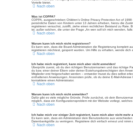
Vorteile bietet.
Nach oben
Was ist COPPA?
COPPA, ausgeschrieben Children’s Online Privacy Protection Act of 1998 
persönliche Daten von Kindern unter 13 Jahren erheben, hierzu die Zusti
registrieren versuchst, zutrifft, ziehe einen rechtlichen Beistand zu Rat
ist; außer solchen, die unter der Frage „An wen soll ich mich wenden, fa
Nach oben
Warum kann ich mich nicht registrieren?
Es kann sein, dass die Board-Administration die Registrierung komplett
registrieren möchtest, gesperrt wurden. Um Hilfe zu erhalten, wende dich 
Nach oben
Ich habe mich registriert, kann mich aber nicht anmelden!
Überprüfe zuerst, ob du den richtigen Benutzernamen und das richtige 
du bzw. einer deiner Eltern oder deiner Erziehungsberechtigten den Anwei
Mitglieder erst freigeschaltet werden – entweder musst du dies selbst erled
enthaltenen Anweisungen. Ansonsten prüfe, ob du deine E-Mail-Adresse ko
kontaktiere einen Administrator.
Nach oben
Warum kann ich mich nicht anmelden?
Dafür gibt es viele mögliche Gründe. Prüfe zunächst, ob dein Benutzername
möglich, dass ein Konfigurationsproblem mit der Website vorliegt, welches
Nach oben
Ich habe mich vor einiger Zeit registriert, kann mich aber nicht mehr
Es kann sein, dass ein Administrator dein Benutzerkonto aus verschieden
Datenbankgröße zu verringern. Registriere dich einfach erneut und nimm a
Nach oben