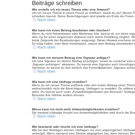
Beiträge schreiben
Wie erstelle ich ein neues Thema oder eine Antwort?
Um ein neues Thema in einem Forum zu eröffnen, musst du auf „Neues Thema
schreiben kannst. Deine Berechtigungen sind jeweils am Ende der Foren- u
Nach oben
Wie kann ich einen Beitrag bearbeiten oder löschen?
Wenn du nicht Administrator oder Moderator bist, kannst du nur deine eig
dies nur für einen begrenzten Zeitraum nach seiner Erstellung möglich. W
letzte Zeitpunkt der Bearbeitungen angezeigt. Dieser Hinweis erscheint n
für nötig halten, eine Notiz hinterlassen, warum dein Beitrag überarbeit
Nach oben
Wie kann ich meinem Beitrag eine Signatur anfügen?
Um eine Signatur an deinen Beitrag anzufügen, musst du zunächst eine so
„Signatur anhängen“ aktivieren. Du kannst eine Signatur auch hinzufüge
möchtest, so kannst du dort einfach das Kontrollkästchen „Signatur anhän
Nach oben
Wie kann ich eine Umfrage erstellen?
Wenn du ein neues Thema eröffnest oder den ersten Beitrag eines Themas b
wahrscheinlich nicht die Berechtigung, Umfragen zu erstellen. Du solltest
steht. Du kannst auch unter „Auswahlmöglichkeiten pro Benutzer“ festlegen
Benutzer ihre Stimme ändern können.
Nach oben
Wieso kann ich nicht mehr Antwortmöglichkeiten erstellen?
Die maximal zulässige Anzahl von Antwortmöglichkeiten wird durch die Boa
Nach oben
Wie bearbeite oder lösche ich eine Umfrage?
Wie bei den Beiträgen können Umfragen nur vom ursprünglichen Verfasser
verknüpft. Wenn niemand eine Stimme abgegeben hat, dann können Benutz