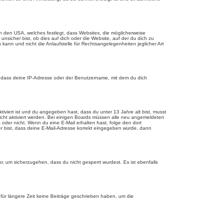
n den USA, welches festlegt, dass Websites, die möglicherweise
sicher bist, ob dies auf dich oder die Website, auf der du dich zu
 kann und nicht die Anlaufstelle für Rechtsangelegenheiten jeglicher Art
, dass deine IP-Adresse oder der Benutzername, mit dem du dich
tiviert ist und du angegeben hast, dass du unter 13 Jahre alt bist, musst
eicht aktiviert werden. Bei einigen Boards müssen alle neu angemeldeten
st oder nicht. Wenn du eine E-Mail erhalten hast, folge den dort
er bist, dass deine E-Mail-Adresse korrekt eingegeben wurde, dann
r, um sicherzugehen, dass du nicht gesperrt wurdest. Es ist ebenfalls
für längere Zeit keine Beiträge geschrieben haben, um die