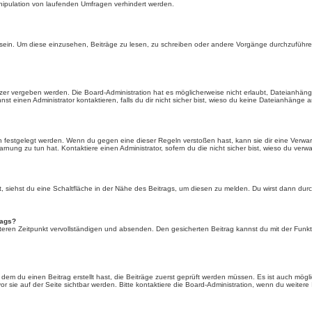
nipulation von laufenden Umfragen verhindert werden.
in. Um diese einzusehen, Beiträge zu lesen, zu schreiben oder andere Vorgänge durchzuführe
er vergeben werden. Die Board-Administration hat es möglicherweise nicht erlaubt, Dateianhän
 einen Administrator kontaktieren, falls du dir nicht sicher bist, wieso du keine Dateianhänge 
n festgelegt werden. Wenn du gegen eine dieser Regeln verstoßen hast, kann sie dir eine Verwar
rnung zu tun hat. Kontaktiere einen Administrator, sofern du die nicht sicher bist, wieso du verwa
siehst du eine Schaltfläche in der Nähe des Beitrags, um diesen zu melden. Du wirst dann durch 
rags?
eren Zeitpunkt vervollständigen und absenden. Den gesicherten Beitrag kannst du mit der Funkt
em du einen Beitrag erstellt hast, die Beiträge zuerst geprüft werden müssen. Es ist auch mögli
r sie auf der Seite sichtbar werden. Bitte kontaktiere die Board-Administration, wenn du weitere