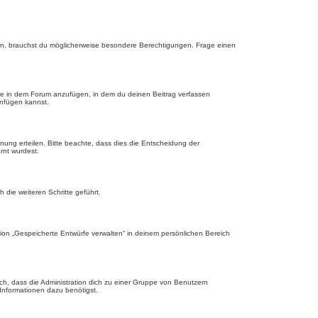
n, brauchst du möglicherweise besondere Berechtigungen. Frage einen
ge in dem Forum anzufügen, in dem du deinen Beitrag verfassen
anfügen kannst.
nung erteilen. Bitte beachte, dass dies die Entscheidung der
rnt wurdest.
die weiteren Schritte geführt.
ion „Gespeicherte Entwürfe verwalten“ in deinem persönlichen Bereich
ch, dass die Administration dich zu einer Gruppe von Benutzern
 Informationen dazu benötigst.