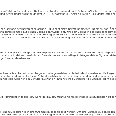
“ klicken. Um auf einen Beitrag zu antworten, musst du auf „Antworten“ klicken. Es könnte sein,
nd der Beitragsansicht aufgelistet. Z. B. „Du darfst neue Themen erstellen“, „Du darfst Dateianh
enen Beiträge bearbeiten oder löschen. Du kannst einen Beitrag bearbeiten, indem du das „Ändere
enn bereits jemand auf deinen Beitrag geantwortet hat, wird dein Beitrag in der Themenansicht a
icht, wenn noch niemand auf deinen Beitrag geantwortet hat oder wenn ein Administrator oder Mod
et wurde. Bitte beachte, dass normale Benutzer einen Beitrag nicht löschen können, wenn bereits 
lche in den Einstellungen in deinem persönlichen Bereich entwerfen. Nachdem du die Signatur e
n, indem du in deinem persönlichen Bereich das standardmäßige Anhängen deiner Signatur aktiv
gen“ wieder deaktivieren.
earbeitest, findest du ein Register „Umfrage erstellen“ unterhalb des Formulars zur Beitragsers
 einen Titel und mindestens zwei Antwortmöglichkeiten in die entsprechenden Felder eingeben und 
, wie viele Optionen ein Benutzer auswählen kann, welches Zeitlimit für die Umfrage gilt (0 bede
rd-Administration festgelegt. Wenn du glaubst, mehr Antwortmöglichkeiten als zugelassen zu benö
, einem Moderator oder einem Administrator bearbeitet werden. Um eine Umfrage zu bearbeiten, 
er die Umfrage löschen oder die Umfrageoption bearbeiten. Sollte allerdings schon ein Benu