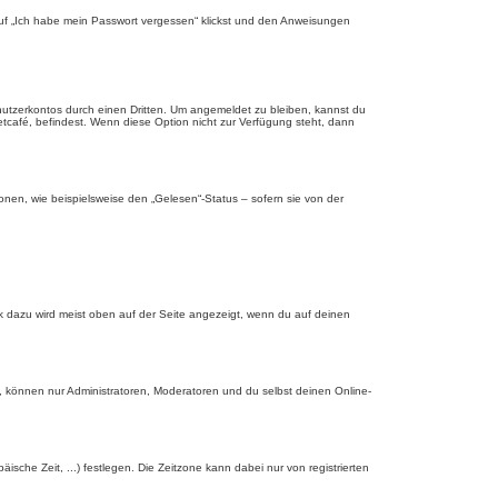
 auf „Ich habe mein Passwort vergessen“ klickst und den Anweisungen
nutzerkontos durch einen Dritten. Um angemeldet zu bleiben, kannst du
tcafé, befindest. Wenn diese Option nicht zur Verfügung steht, dann
onen, wie beispielsweise den „Gelesen“-Status – sofern sie von der
nk dazu wird meist oben auf der Seite angezeigt, wenn du auf deinen
, können nur Administratoren, Moderatoren und du selbst deinen Online-
äische Zeit, ...) festlegen. Die Zeitzone kann dabei nur von registrierten