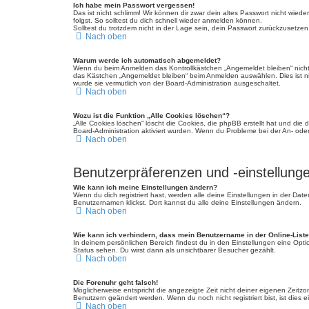
Ich habe mein Passwort vergessen!
Das ist nicht schlimm! Wir können dir zwar dein altes Passwort nicht wie
folgst. So solltest du dich schnell wieder anmelden können.
Solltest du trotzdem nicht in der Lage sein, dein Passwort zurückzusetzen
Nach oben
Warum werde ich automatisch abgemeldet?
Wenn du beim Anmelden das Kontrollkästchen „Angemeldet bleiben“ nicht 
das Kästchen „Angemeldet bleiben“ beim Anmelden auswählen. Dies ist nic
wurde sie vermutlich von der Board-Administration ausgeschaltet.
Nach oben
Wozu ist die Funktion „Alle Cookies löschen“?
„Alle Cookies löschen“ löscht die Cookies, die phpBB erstellt hat und di
Board-Administration aktiviert wurden. Wenn du Probleme bei der An- ode
Nach oben
Benutzerpräferenzen und -einstellung
Wie kann ich meine Einstellungen ändern?
Wenn du dich registriert hast, werden alle deine Einstellungen in der Da
Benutzernamen klickst. Dort kannst du alle deine Einstellungen ändern.
Nach oben
Wie kann ich verhindern, dass mein Benutzername in der Online-Liste
In deinem persönlichen Bereich findest du in den Einstellungen eine Opt
Status sehen. Du wirst dann als unsichtbarer Besucher gezählt.
Nach oben
Die Forenuhr geht falsch!
Möglicherweise entspricht die angezeigte Zeit nicht deiner eigenen Zeitzone
Benutzern geändert werden. Wenn du noch nicht registriert bist, ist dies ei
Nach oben