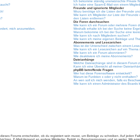
Ich bekomme ständig unerwünschte Private N
taucht?
Ich habe eine Spam-E-Mail von einem Mitglied
Freunde und ignorierte Mitglieder
ch!
Wozu benötige ich die Listen der Freunde und 
Wie kann ich Mitglieder zur Liste der Freunde 
n?
den Listen entfernen?
Die Foren durchsuchen
Wie kann ich ein Forum oder mehrere Foren 
ordert, mich anzumelden.
Weshalb erhalte ich bei der Suche keine Erg
Warum bekomme ich bei der Suche eine leere
Wie kann ich nach Mitgliedern suchen?
Wie kann ich meine eigenen Beiträge und Th
Abonnements und Lesezeichen
Was ist der Unterschied zwischen einem Les
Wie kann ich ein Lesezeichen auf ein Thema
Wie kann ich ein Forum abonnieren?
Wie deaktiviere ich meine Abonnements?
Dateianhänge
Welche Dateianhänge sind in diesem Forum z
Kann ich eine Übersicht all meiner Dateianhä
phpBB betreffende Fragen
Wer hat diese Forensoftware entwickelt?
Warum ist Funktion x oder y nicht enthalten?
An wen soll ich mich wenden, falls es Beschw
Wie kann ich einen Administrator des Boards 
ieses Forums entscheidet, ob du registriert sein musst, um Beiträge zu schreiben. Auf jeden Fall er
richten, E-Mail-Versand an andere Mitglieder, Beitritt zu Benutzergruppen und so weiter. Wir empfe