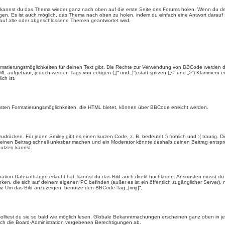
t kannst du das Thema wieder ganz nach oben auf die erste Seite des Forums holen. Wenn du den
angen. Es ist auch möglich, das Thema nach oben zu holen, indem du einfach eine Antwort darauf 
 auf alte oder abgeschlossene Themen geantwortet wird.
rmatierungsmöglichkeiten für deinen Text gibt. Die Rechte zur Verwendung von BBCode werden d
TML aufgebaut, jedoch werden Tags von eckigen („[“ und „]“) statt spitzen („<“ und „>“) Klammern
ch ist.
eisten Formatierungsmöglichkeiten, die HTML bietet, können über BBCode erreicht werden.
drücken. Für jeden Smiley gibt es einen kurzen Code, z. B. bedeutet :) fröhlich und :( traurig. D
n einen Beitrag schnell unlesbar machen und ein Moderator könnte deshalb deinen Beitrag entspr
nutzen kannst.
ration Dateianhänge erlaubt hat, kannst du das Bild auch direkt hochladen. Ansonsten musst du z
rlinken, die sich auf deinem eigenen PC befinden (außer es ist ein öffentlich zugänglicher Server)
w. Um das Bild anzuzeigen, benutze den BBCode-Tag „[img]“.
olltest du sie so bald wie möglich lesen. Globale Bekanntmachungen erscheinen ganz oben in j
ch die Board-Administration vergebenen Berechtigungen ab.