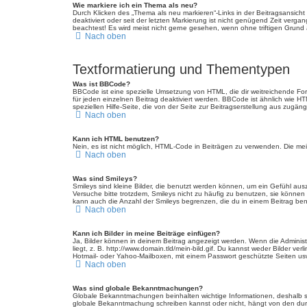
Wie markiere ich ein Thema als neu?
Durch Klicken des „Thema als neu markieren“-Links in der Beitragsansich
deaktiviert oder seit der letzten Markierung ist nicht genügend Zeit verg
beachtest! Es wird meist nicht gerne gesehen, wenn ohne triftigen Grund
Nach oben
Textformatierung und Thementypen
Was ist BBCode?
BBCode ist eine spezielle Umsetzung von HTML, die dir weitreichende Fo
für jeden einzelnen Beitrag deaktiviert werden. BBCode ist ähnlich wie H
speziellen Hilfe-Seite, die von der Seite zur Beitragserstellung aus zugängli
Nach oben
Kann ich HTML benutzen?
Nein, es ist nicht möglich, HTML-Code in Beiträgen zu verwenden. Die m
Nach oben
Was sind Smileys?
Smileys sind kleine Bilder, die benutzt werden können, um ein Gefühl auszu
Versuche bitte trotzdem, Smileys nicht zu häufig zu benutzen, sie könne
kann auch die Anzahl der Smileys begrenzen, die du in einem Beitrag be
Nach oben
Kann ich Bilder in meine Beiträge einfügen?
Ja, Bilder können in deinem Beitrag angezeigt werden. Wenn die Administ
liegt, z. B. http://www.domain.tld/mein-bild.gif. Du kannst weder Bilder ve
Hotmail- oder Yahoo-Mailboxen, mit einem Passwort geschützte Seiten us
Nach oben
Was sind globale Bekanntmachungen?
Globale Bekanntmachungen beinhalten wichtige Informationen, deshalb s
globale Bekanntmachung schreiben kannst oder nicht, hängt von den dur