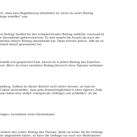
 dass eine Registrierung erforderlich ist, bevor du einen Beitrag
änge erstellen“ usw.
 Beitrag“-Symbol für den entsprechenden Beitrag anklickst; eventuell ist
ls überarbeitet gekennzeichnet. Es wird sowohl die Anzahl als auch der
erator deinen Beitrag überarbeitet hat. Diese können jedoch, falls sie es
jemand darauf geantwortet hat.
rstellt und gespeichert hast, kannst du in jedem Beitrag das Kästchen
ierst. Wenn du einen einzelnen Beitrag dennoch ohne Signatur verfassen
tellung. Solltest du diesen Bereich nicht sehen können, so hast du
dabei sicherstellen, dass jede Antwortmöglichkeit in einer eigenen Zeile
utet dabei eine zeitlich unbegrenzte Umfrage) und schließlich, ob die
tigen, kontaktiere einen Administrator.
ändere den ersten Beitrag des Themas; dieser ist immer mit der Umfrage
tzer abgestimmt haben, so kann die Umfrage nur noch von Moderatoren