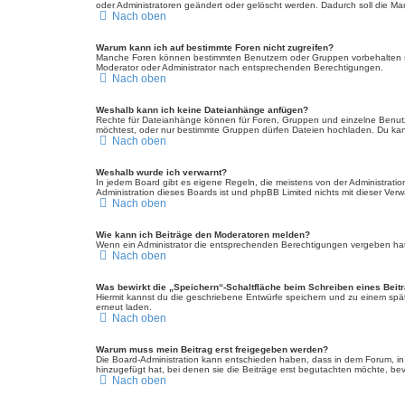
oder Administratoren geändert oder gelöscht werden. Dadurch soll die Ma
Nach oben
Warum kann ich auf bestimmte Foren nicht zugreifen?
Manche Foren können bestimmten Benutzern oder Gruppen vorbehalten se
Moderator oder Administrator nach entsprechenden Berechtigungen.
Nach oben
Weshalb kann ich keine Dateianhänge anfügen?
Rechte für Dateianhänge können für Foren, Gruppen und einzelne Benutz
möchtest, oder nur bestimmte Gruppen dürfen Dateien hochladen. Du kannst
Nach oben
Weshalb wurde ich verwarnt?
In jedem Board gibt es eigene Regeln, die meistens von der Administratio
Administration dieses Boards ist und phpBB Limited nichts mit dieser Verwa
Nach oben
Wie kann ich Beiträge den Moderatoren melden?
Wenn ein Administrator die entsprechenden Berechtigungen vergeben hat, 
Nach oben
Was bewirkt die „Speichern“-Schaltfläche beim Schreiben eines Beit
Hiermit kannst du die geschriebene Entwürfe speichern und zu einem spät
erneut laden.
Nach oben
Warum muss mein Beitrag erst freigegeben werden?
Die Board-Administration kann entschieden haben, dass in dem Forum, in d
hinzugefügt hat, bei denen sie die Beiträge erst begutachten möchte, bevo
Nach oben