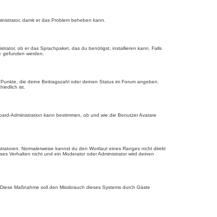
dministrator, damit er das Problem beheben kann.
rator, ob er das Sprachpaket, das du benötigst, installieren kann. Falls
e
gefunden werden.
r Punkte, die deine Beitragszahl oder deinen Status im Forum angeben.
iedlich ist.
Board-Administration kann bestimmen, ob und wie die Benutzer Avatare
stratoren. Normalerweise kannst du den Wortlaut eines Ranges nicht direkt
es Verhalten nicht und ein Moderator oder Administrator wird deinen
rde. Diese Maßnahme soll den Missbrauch dieses Systems durch Gäste