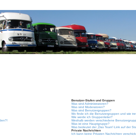
Benutzer-Stufen und Gruppen
Was sind Administratoren?
Was sind Moderatoren?
Was sind Benutzergruppen?
Wo finde ich die Benutzergruppen und wie tre
Wie werde ich Gruppenleiter?
lden?!
Weshalb werden verschiedene Benutzergruppe
Was ist eine Hauptgruppe?
Was bedeutet der „Das Team“-Link auf der Sta
Private Nachrichten
Ich kann keine Privaten Nachrichten verschic