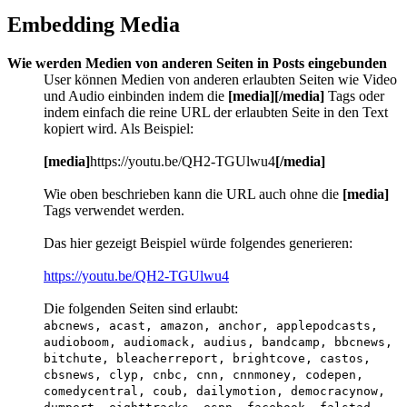
Embedding Media
Wie werden Medien von anderen Seiten in Posts eingebunden
User können Medien von anderen erlaubten Seiten wie Video
und Audio einbinden indem die
[media][/media]
Tags oder
indem einfach die reine URL der erlaubten Seite in den Text
kopiert wird. Als Beispiel:
[media]
https://youtu.be/QH2-TGUlwu4
[/media]
Wie oben beschrieben kann die URL auch ohne die
[media]
Tags verwendet werden.
Das hier gezeigt Beispiel würde folgendes generieren:
https://youtu.be/QH2-TGUlwu4
Die folgenden Seiten sind erlaubt:
abcnews, acast, amazon, anchor, applepodcasts,
audioboom, audiomack, audius, bandcamp, bbcnews,
bitchute, bleacherreport, brightcove, castos,
cbsnews, clyp, cnbc, cnn, cnnmoney, codepen,
comedycentral, coub, dailymotion, democracynow,