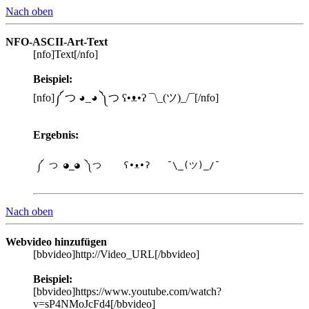
Nach oben
NFO-ASCII-Art-Text
[nfo]Text[/nfo]
Beispiel:
[nfo]༼ つ ◕_◕ ༽つ ʕ•ᴥ•ʔ ¯\_(ツ)_/¯[/nfo]
Ergebnis:
༼ つ ◕_◕ ༽つ    ʕ•ᴥ•ʔ   ¯\_(ツ)_/¯
Nach oben
Webvideo hinzufügen
[bbvideo]http://Video_URL[/bbvideo]
Beispiel:
[bbvideo]https://www.youtube.com/watch?
v=sP4NMoJcFd4[/bbvideo]