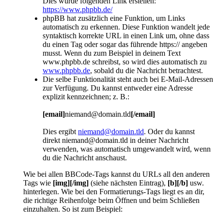
Dies würde folgenden Link erstellen:
https://www.phpbb.de/
phpBB hat zusätzlich eine Funktion, um Links
automatisch zu erkennen. Diese Funktion wandelt jede
syntaktisch korrekte URL in einen Link um, ohne dass
du einen Tag oder sogar das führende https:// angeben
musst. Wenn du zum Beispiel in deinem Text
www.phpbb.de schreibst, so wird dies automatisch zu
www.phpbb.de
, sobald du die Nachricht betrachtest.
Die selbe Funktionalität steht auch bei E-Mail-Adressen
zur Verfügung. Du kannst entweder eine Adresse
explizit kennzeichnen; z. B.:
[email]
niemand@domain.tld
[/email]
Dies ergibt
niemand@domain.tld
. Oder du kannst
direkt niemand@domain.tld in deiner Nachricht
verwenden, was automatisch umgewandelt wird, wenn
du die Nachricht anschaust.
Wie bei allen BBCode-Tags kannst du URLs all den anderen
Tags wie
[img][/img]
(siehe nächsten Eintrag),
[b][/b]
usw.
hinterlegen. Wie bei den Formatierungs-Tags liegt es an dir,
die richtige Reihenfolge beim Öffnen und beim Schließen
einzuhalten. So ist zum Beispiel: