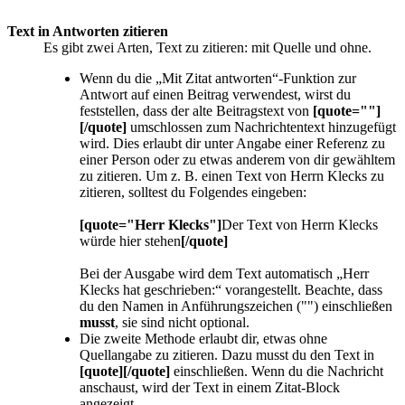
Text in Antworten zitieren
Es gibt zwei Arten, Text zu zitieren: mit Quelle und ohne.
Wenn du die „Mit Zitat antworten“-Funktion zur
Antwort auf einen Beitrag verwendest, wirst du
feststellen, dass der alte Beitragstext von
[quote=""]
[/quote]
umschlossen zum Nachrichtentext hinzugefügt
wird. Dies erlaubt dir unter Angabe einer Referenz zu
einer Person oder zu etwas anderem von dir gewähltem
zu zitieren. Um z. B. einen Text von Herrn Klecks zu
zitieren, solltest du Folgendes eingeben:
[quote="Herr Klecks"]
Der Text von Herrn Klecks
würde hier stehen
[/quote]
Bei der Ausgabe wird dem Text automatisch „Herr
Klecks hat geschrieben:“ vorangestellt. Beachte, dass
du den Namen in Anführungszeichen ("") einschließen
musst
, sie sind nicht optional.
Die zweite Methode erlaubt dir, etwas ohne
Quellangabe zu zitieren. Dazu musst du den Text in
[quote][/quote]
einschließen. Wenn du die Nachricht
anschaust, wird der Text in einem Zitat-Block
angezeigt.