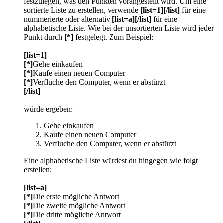
festzulegen, was den Punkten vorangestellt wird. Um eine
sortierte Liste zu erstellen, verwende
[list=1][/list]
für eine
nummerierte oder alternativ
[list=a][/list]
für eine
alphabetische Liste. Wie bei der unsortierten Liste wird jeder
Punkt durch
[*]
festgelegt. Zum Beispiel:
[list=1]
[*]
Gehe einkaufen
[*]
Kaufe einen neuen Computer
[*]
Verfluche den Computer, wenn er abstürzt
[/list]
würde ergeben:
Gehe einkaufen
Kaufe einen neuen Computer
Verfluche den Computer, wenn er abstürzt
Eine alphabetische Liste würdest du hingegen wie folgt
erstellen:
[list=a]
[*]
Die erste mögliche Antwort
[*]
Die zweite mögliche Antwort
[*]
Die dritte mögliche Antwort