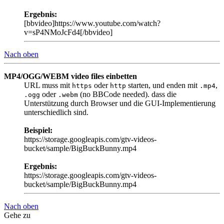
Ergebnis:
[bbvideo]https://www.youtube.com/watch?
v=sP4NMoJcFd4[/bbvideo]
Nach oben
MP4/OGG/WEBM video files einbetten
URL muss mit
oder
starten, und enden mit
,
https
http
.mp4
oder
(no BBCode needed). dass die
.ogg
.webm
Unterstützung durch Browser und die GUI-Implementierung
unterschiedlich sind.
Beispiel:
https://storage.googleapis.com/gtv-videos-
bucket/sample/BigBuckBunny.mp4
Ergebnis:
https://storage.googleapis.com/gtv-videos-
bucket/sample/BigBuckBunny.mp4
Nach oben
Gehe zu