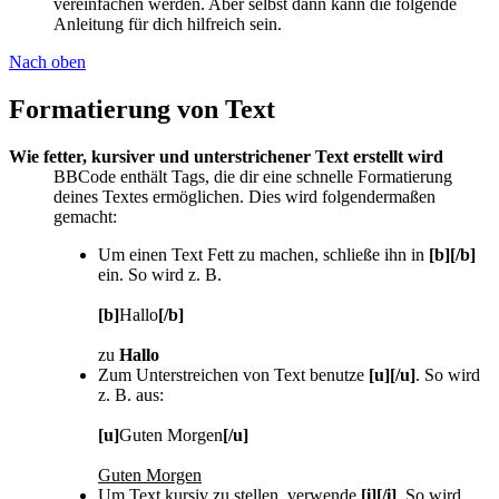
vereinfachen werden. Aber selbst dann kann die folgende
Anleitung für dich hilfreich sein.
Nach oben
Formatierung von Text
Wie fetter, kursiver und unterstrichener Text erstellt wird
BBCode enthält Tags, die dir eine schnelle Formatierung
deines Textes ermöglichen. Dies wird folgendermaßen
gemacht:
Um einen Text Fett zu machen, schließe ihn in
[b][/b]
ein. So wird z. B.
[b]
Hallo
[/b]
zu
Hallo
Zum Unterstreichen von Text benutze
[u][/u]
. So wird
z. B. aus:
[u]
Guten Morgen
[/u]
Guten Morgen
Um Text kursiv zu stellen, verwende
[i][/i]
. So wird