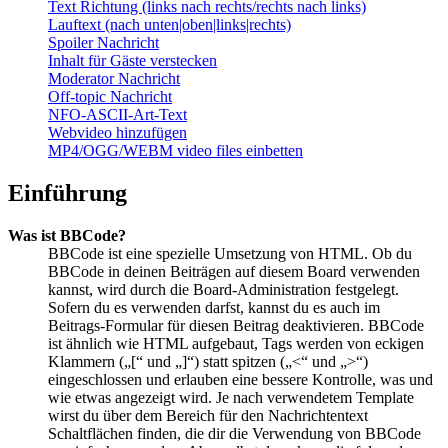
Text Richtung (links nach rechts/rechts nach links)
Lauftext (nach unten|oben|links|rechts)
Spoiler Nachricht
Inhalt für Gäste verstecken
Moderator Nachricht
Off-topic Nachricht
NFO-ASCII-Art-Text
Webvideo hinzufügen
MP4/OGG/WEBM video files einbetten
Einführung
Was ist BBCode?
BBCode ist eine spezielle Umsetzung von HTML. Ob du
BBCode in deinen Beiträgen auf diesem Board verwenden
kannst, wird durch die Board-Administration festgelegt.
Sofern du es verwenden darfst, kannst du es auch im
Beitrags-Formular für diesen Beitrag deaktivieren. BBCode
ist ähnlich wie HTML aufgebaut, Tags werden von eckigen
Klammern („[“ und „]“) statt spitzen („<“ und „>“)
eingeschlossen und erlauben eine bessere Kontrolle, was und
wie etwas angezeigt wird. Je nach verwendetem Template
wirst du über dem Bereich für den Nachrichtentext
Schaltflächen finden, die dir die Verwendung von BBCode