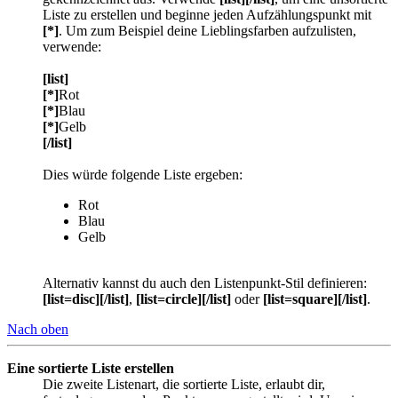
Liste zu erstellen und beginne jeden Aufzählungspunkt mit
[*]
. Um zum Beispiel deine Lieblingsfarben aufzulisten,
verwende:
[list]
[*]
Rot
[*]
Blau
[*]
Gelb
[/list]
Dies würde folgende Liste ergeben:
Rot
Blau
Gelb
Alternativ kannst du auch den Listenpunkt-Stil definieren:
[list=disc][/list]
,
[list=circle][/list]
oder
[list=square][/list]
.
Nach oben
Eine sortierte Liste erstellen
Die zweite Listenart, die sortierte Liste, erlaubt dir,