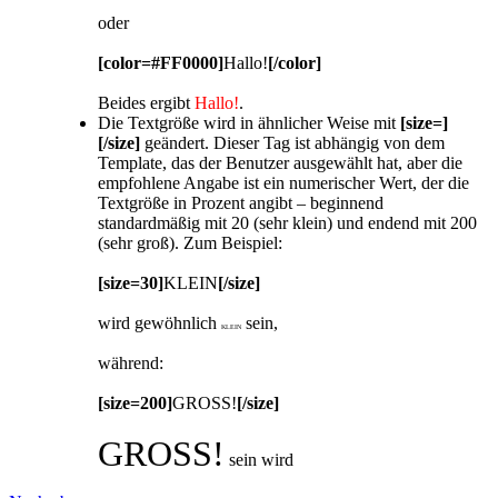
oder
[color=#FF0000]
Hallo!
[/color]
Beides ergibt
Hallo!
.
Die Textgröße wird in ähnlicher Weise mit
[size=]
[/size]
geändert. Dieser Tag ist abhängig von dem
Template, das der Benutzer ausgewählt hat, aber die
empfohlene Angabe ist ein numerischer Wert, der die
Textgröße in Prozent angibt – beginnend
standardmäßig mit 20 (sehr klein) und endend mit 200
(sehr groß). Zum Beispiel:
[size=30]
KLEIN
[/size]
wird gewöhnlich
sein,
KLEIN
während:
[size=200]
GROSS!
[/size]
GROSS!
sein wird