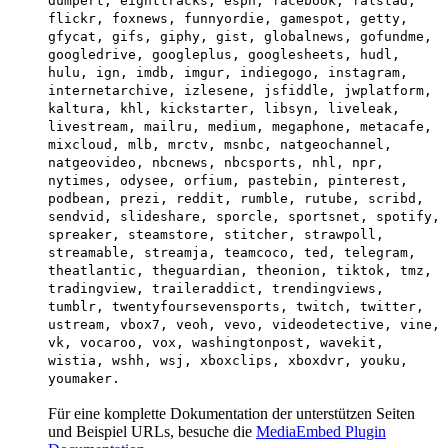
dumpert, eighttracks, espn, facebook, falstad,
flickr, foxnews, funnyordie, gamespot, getty,
gfycat, gifs, giphy, gist, globalnews, gofundme,
googledrive, googleplus, googlesheets, hudl,
hulu, ign, imdb, imgur, indiegogo, instagram,
internetarchive, izlesene, jsfiddle, jwplatform,
kaltura, khl, kickstarter, libsyn, liveleak,
livestream, mailru, medium, megaphone, metacafe,
mixcloud, mlb, mrctv, msnbc, natgeochannel,
natgeovideo, nbcnews, nbcsports, nhl, npr,
nytimes, odysee, orfium, pastebin, pinterest,
podbean, prezi, reddit, rumble, rutube, scribd,
sendvid, slideshare, sporcle, sportsnet, spotify,
spreaker, steamstore, stitcher, strawpoll,
streamable, streamja, teamcoco, ted, telegram,
theatlantic, theguardian, theonion, tiktok, tmz,
tradingview, traileraddict, trendingviews,
tumblr, twentyfoursevensports, twitch, twitter,
ustream, vbox7, veoh, vevo, videodetective, vine,
vk, vocaroo, vox, washingtonpost, wavekit,
wistia, wshh, wsj, xboxclips, xboxdvr, youku,
youmaker.
Für eine komplette Dokumentation der unterstützen Seiten
und Beispiel URLs, besuche die
MediaEmbed Plugin